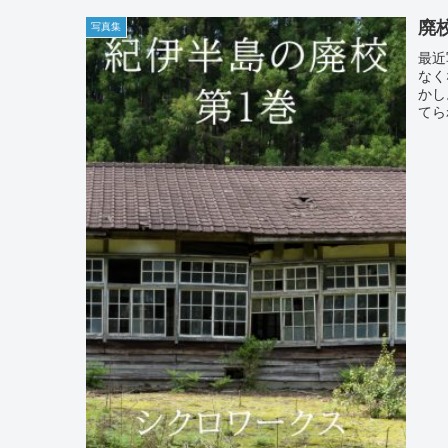
廃
写真集
最近
なく
かし
てら