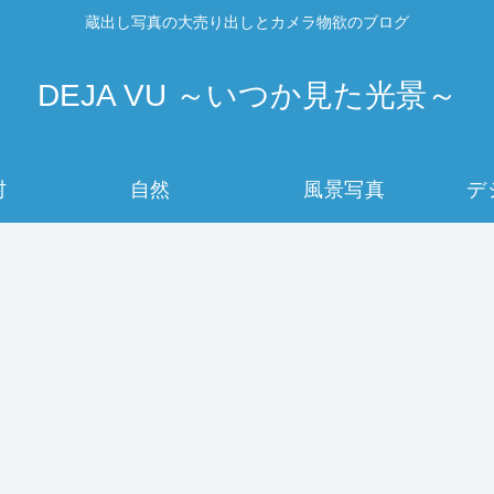
蔵出し写真の大売り出しとカメラ物欲のブログ
DEJA VU ～いつか見た光景～
村
自然
風景写真
デ