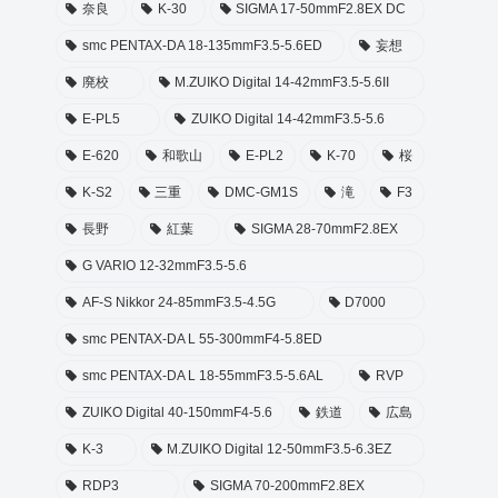
奈良
K-30
SIGMA 17-50mmF2.8EX DC
smc PENTAX-DA 18-135mmF3.5-5.6ED
妄想
廃校
M.ZUIKO Digital 14-42mmF3.5-5.6II
E-PL5
ZUIKO Digital 14-42mmF3.5-5.6
E-620
和歌山
E-PL2
K-70
桜
K-S2
三重
DMC-GM1S
滝
F3
長野
紅葉
SIGMA 28-70mmF2.8EX
G VARIO 12-32mmF3.5-5.6
AF-S Nikkor 24-85mmF3.5-4.5G
D7000
smc PENTAX-DA L 55-300mmF4-5.8ED
smc PENTAX-DA L 18-55mmF3.5-5.6AL
RVP
ZUIKO Digital 40-150mmF4-5.6
鉄道
広島
K-3
M.ZUIKO Digital 12-50mmF3.5-6.3EZ
RDP3
SIGMA 70-200mmF2.8EX