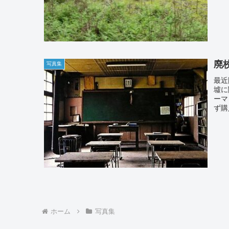
廃
写真集
最近
墟に
ーマ
ず購
ホーム
写真集