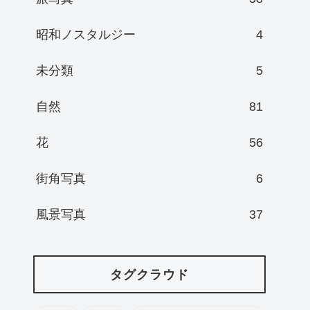
昭和ノスタルジー
4
未分類
5
自然
81
花
56
街角写真
6
風景写真
37
タグクラウド