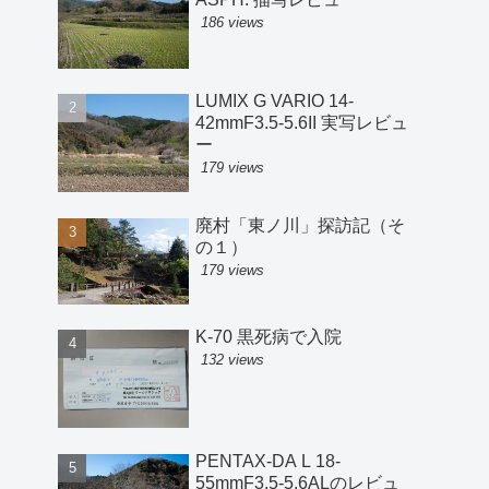
186 views
LUMIX G VARIO 14-
42mmF3.5-5.6II 実写レビュ
ー
179 views
廃村「東ノ川」探訪記（そ
の１）
179 views
K-70 黒死病で入院
132 views
PENTAX-DA L 18-
55mmF3.5-5.6ALのレビュ