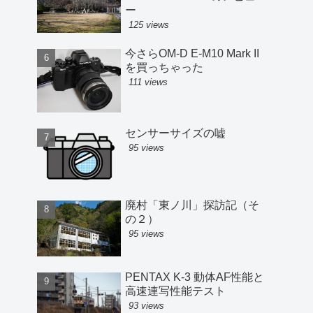
ー
125 views
今さらOM-D E-M10 Mark II
を買っちゃった
111 views
センサーサイズの嘘
95 views
廃村「東ノ川」探訪記（そ
の２）
95 views
PENTAX K-3 動体AF性能と
高速連写性能テスト
93 views