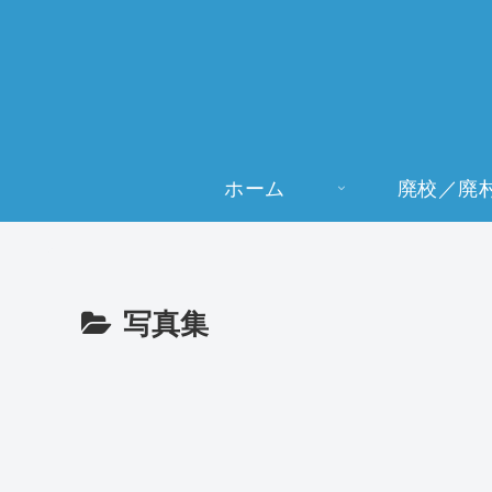
ホーム
廃校／廃
写真集