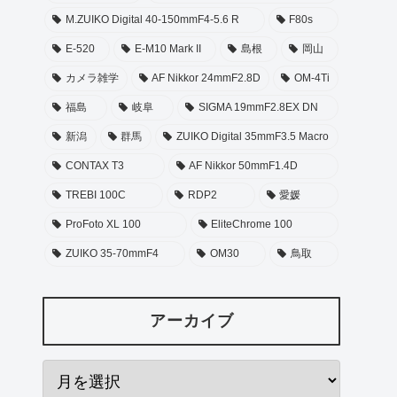
M.ZUIKO Digital 40-150mmF4-5.6 R
F80s
E-520
E-M10 Mark II
島根
岡山
カメラ雑学
AF Nikkor 24mmF2.8D
OM-4Ti
福島
岐阜
SIGMA 19mmF2.8EX DN
新潟
群馬
ZUIKO Digital 35mmF3.5 Macro
CONTAX T3
AF Nikkor 50mmF1.4D
TREBI 100C
RDP2
愛媛
ProFoto XL 100
EliteChrome 100
ZUIKO 35-70mmF4
OM30
鳥取
アーカイブ