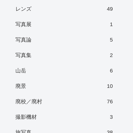
レンズ
49
写真展
1
写真論
5
写真集
2
山岳
6
廃景
10
廃校／廃村
76
撮影機材
3
旅写真
38