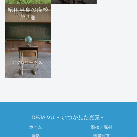
DEJA VU ～いつか見た光景～
ホーム
廃校／廃村
自然
風景写真