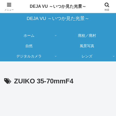
蔵出し写真の大売り出しとカメラ物欲のブログ
DEJA VU ～いつか見た光景～
メニュー
検索
DEJA VU ～いつか見た光景～
ホーム
廃校／廃村
自然
風景写真
デジタルカメラ
レンズ
ZUIKO 35-70mmF4