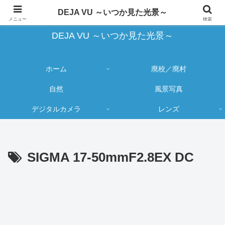
蔵出し写真の大売り出しとカメラ物欲のブログ
DEJA VU ～いつか見た光景～
メニュー
検索
DEJA VU ～いつか見た光景～
ホーム
廃校／廃村
自然
風景写真
デジタルカメラ
レンズ
SIGMA 17-50mmF2.8EX DC