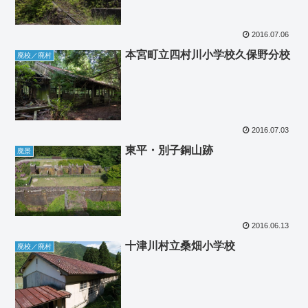
2016.07.06
本宮町立四村川小学校久保野分校
廃校／廃村
2016.07.03
東平・別子銅山跡
廃景
2016.06.13
十津川村立桑畑小学校
廃校／廃村