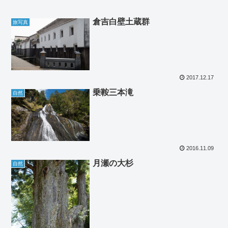
倉吉白壁土蔵群
旅写真
2017.12.17
乗鞍三本滝
自然
2016.11.09
月瀬の大杉
自然