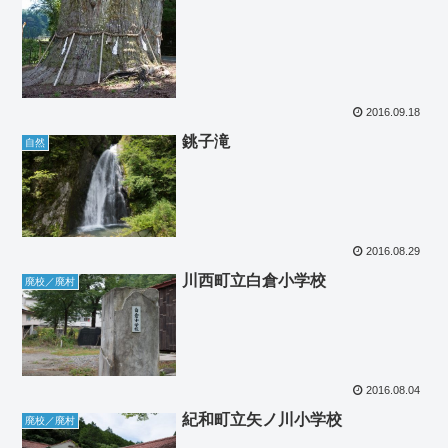
2016.09.18
銚子滝
自然
2016.08.29
川西町立白倉小学校
廃校／廃村
2016.08.04
紀和町立矢ノ川小学校
廃校／廃村