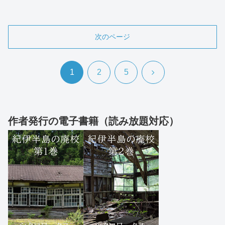
次のページ
次
1
2
5
へ
作者発行の電子書籍（読み放題対応）