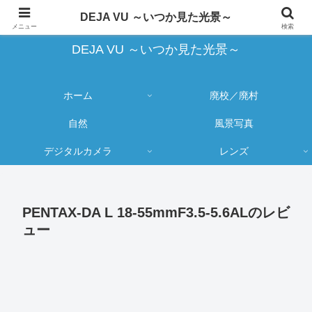
蔵出し写真の大売り出しとカメラ物欲のブログ
DEJA VU ～いつか見た光景～
メニュー
検索
DEJA VU ～いつか見た光景～
ホーム
廃校／廃村
自然
風景写真
デジタルカメラ
レンズ
PENTAX-DA L 18-55mmF3.5-5.6ALのレビ
ュー