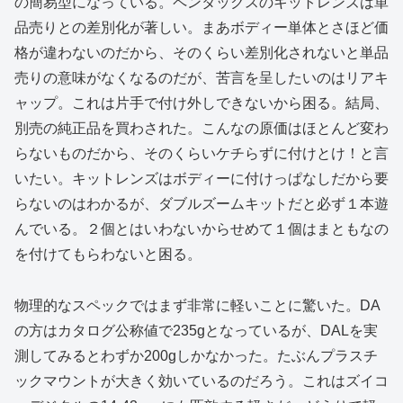
の簡易型になっている。ペンタックスのキットレンズは単
品売りとの差別化が著しい。まあボディー単体とさほど価
格が違わないのだから、そのくらい差別化されないと単品
売りの意味がなくなるのだが、苦言を呈したいのはリアキ
ャップ。これは片手で付け外しできないから困る。結局、
別売の純正品を買わされた。こんなの原価はほとんど変わ
らないものだから、そのくらいケチらずに付けとけ！と言
いたい。キットレンズはボディーに付けっぱなしだから要
らないのはわかるが、ダブルズームキットだと必ず１本遊
んでいる。２個とはいわないからせめて１個はまともなの
を付けてもらわないと困る。
物理的なスペックではまず非常に軽いことに驚いた。DA
の方はカタログ公称値で235gとなっているが、DALを実
測してみるとわずか200gしかなかった。たぶんプラスチ
ックマウントが大きく効いているのだろう。これはズイコ