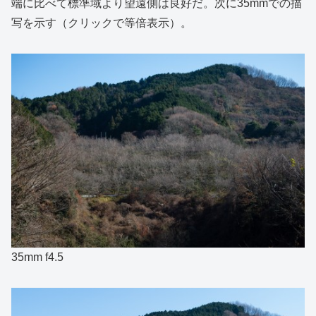
端に比べて標準域より望遠側は良好だ。次に35mmでの描
写を示す（クリックで等倍表示）。
35mm f4.5