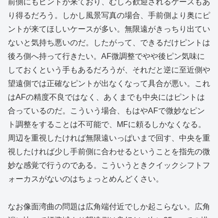
前側にもピントが来ており、むしろ歓迎されるケースもあ
り得るだろう。しかし風景写真の場合、手前側より奥にピ
ントが来てほしいケースが多い。無限遠がきっちり出てい
ないと気持ち悪いのだ。したがって、できるだけピントは
後ろ側へ持って行きたい。AF微調整でやや後ピン気味に
しておくという手もあるだろうが、それだと逆に至近側や
望遠側では正確なピントが出なくなって具合が悪い。これ
はAFの精度不良ではなく、あくまでも中央にはピントは
合っているのだ。こういう場合、もはやAFで微妙なピン
ト調整をすることは不可能で、MFに頼るしかなくなる。
周辺を重視したければ無限遠いっぱいまで回す、中央を重
視したければ少し手前側に合わせるということを指先の微
妙な感覚で行うのである。こういうときクイックシフトフ
ォーカスがないのはちょっとめんどくさい。
なお像面湾曲の問題は広角端付近でしか起こらない。広角