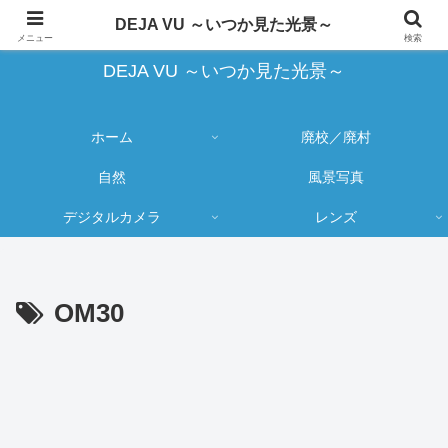
蔵出し写真の大売り出しとカメラ物欲のブログ
DEJA VU ～いつか見た光景～
メニュー
検索
DEJA VU ～いつか見た光景～
ホーム
廃校／廃村
自然
風景写真
デジタルカメラ
レンズ
OM30