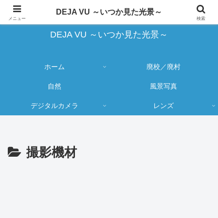
蔵出し写真の大売り出しとカメラ物欲のブログ
DEJA VU ～いつか見た光景～
メニュー
検索
DEJA VU ～いつか見た光景～
ホーム
廃校／廃村
自然
風景写真
デジタルカメラ
レンズ
撮影機材