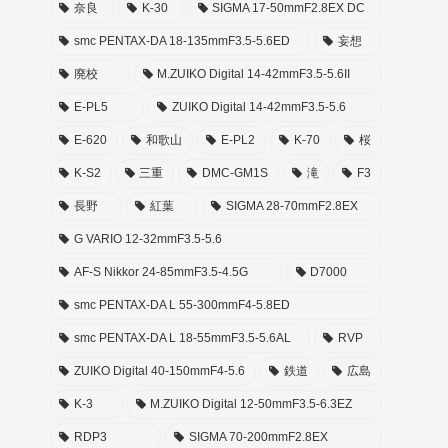
奈良
K-30
SIGMA 17-50mmF2.8EX DC
smc PENTAX-DA 18-135mmF3.5-5.6ED
妄想
廃校
M.ZUIKO Digital 14-42mmF3.5-5.6II
E-PL5
ZUIKO Digital 14-42mmF3.5-5.6
E-620
和歌山
E-PL2
K-70
桜
K-S2
三重
DMC-GM1S
滝
F3
長野
紅葉
SIGMA 28-70mmF2.8EX
G VARIO 12-32mmF3.5-5.6
AF-S Nikkor 24-85mmF3.5-4.5G
D7000
smc PENTAX-DA L 55-300mmF4-5.8ED
smc PENTAX-DA L 18-55mmF3.5-5.6AL
RVP
ZUIKO Digital 40-150mmF4-5.6
鉄道
広島
K-3
M.ZUIKO Digital 12-50mmF3.5-6.3EZ
RDP3
SIGMA 70-200mmF2.8EX