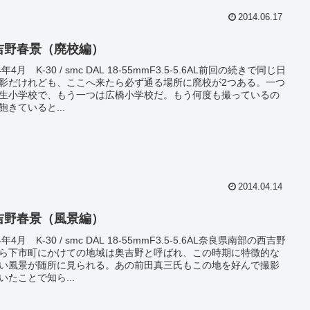
2014.06.17
吉野春景（廃校編）
4年4月 K-30 / smc DAL 18-55mmF3.5-5.6AL前回の続きで同じ日
影だけれども、ここへ来たら必ず通る場所に廃校が2つある。一つ
生小学校で、もう一つは広橋小学校だ。もう何度も撮っているの
飽きていると...
2014.04.14
吉野春景（風景編）
4年4月 K-30 / smc DAL 18-55mmF3.5-5.6AL奈良県南部の西吉野
ら下市町にかけての地域は奥吉野と呼ばれ、この時期に特徴的な
い風景が随所に見られる。あの前田真三氏もこの地を好んで撮影
いたことで知ら...