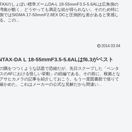
NTAXのしょぼい標準ズームDA-L 18-55mmF3.5-5.6ALは広角側の
湾曲が酷く、どうやっても満足な絵が得られない。そのため特に
側ではSIGMA 17-50mmF2.8EX DCと圧倒的な差があると実感し
る。この...
2014.03.04
NTAX-DA L 18-55mmF3.5-5.6ALはf6.3がベスト
の隅をつつくような話題で恐縮だが、先日スクープした「ペンタ
スのAFにおける怪しい挙動」の続編である。その前に、根拠とな
アサヒカメラの記事を紹介しておこう。もう一度図書館で借りて
確かめた。これはメーカーの公式な見解だから間違い...