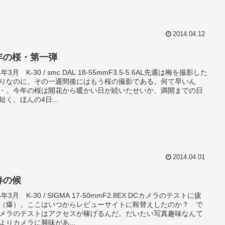
2014.04.12
年の桜・第一弾
4年3月 K-30 / smc DAL 18-55mmF3.5-5.6AL先週は梅を撮影した
りなのに、その一週間後にはもう桜の撮影である。何て早いん
・。今年の桜は開花から暖かい日が続いたせいか、満開までの日
短く、ほんの4日...
2014.04.01
春の候
4年3月 K-30 / SIGMA 17-50mmF2.8EX DCカメラのテストに疲
（爆）。ここはいつからレビューサイトに鞍替えしたのか？ で
メラのテストはアクセスが稼げるんだ。だいたい写真趣味なんて
よりカメラに興味があ...