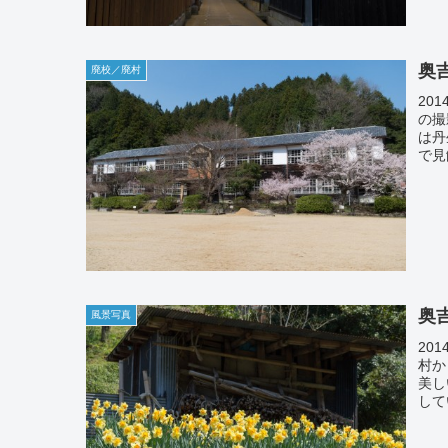
奥
廃校／廃村
201
の撮
は丹
で見
奥
風景写真
201
村か
美し
して