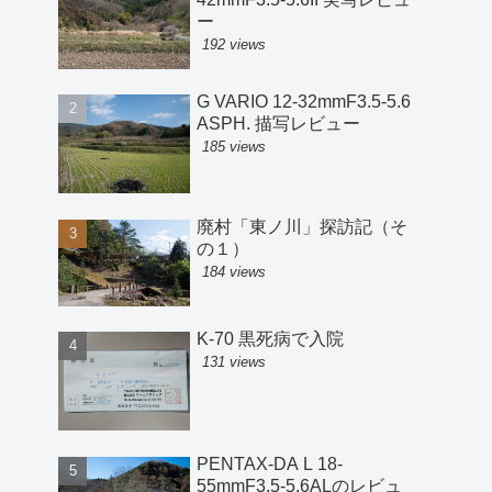
ー
192 views
G VARIO 12-32mmF3.5-5.6
ASPH. 描写レビュー
185 views
廃村「東ノ川」探訪記（そ
の１）
184 views
K-70 黒死病で入院
131 views
PENTAX-DA L 18-
55mmF3.5-5.6ALのレビュ