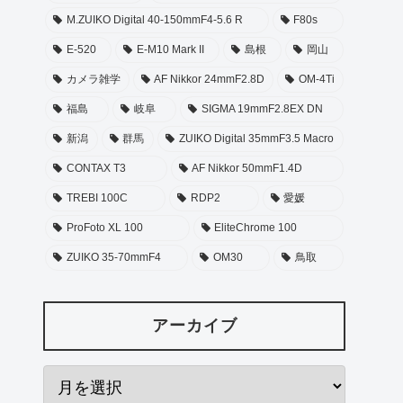
M.ZUIKO Digital 40-150mmF4-5.6 R
F80s
E-520
E-M10 Mark II
島根
岡山
カメラ雑学
AF Nikkor 24mmF2.8D
OM-4Ti
福島
岐阜
SIGMA 19mmF2.8EX DN
新潟
群馬
ZUIKO Digital 35mmF3.5 Macro
CONTAX T3
AF Nikkor 50mmF1.4D
TREBI 100C
RDP2
愛媛
ProFoto XL 100
EliteChrome 100
ZUIKO 35-70mmF4
OM30
鳥取
アーカイブ