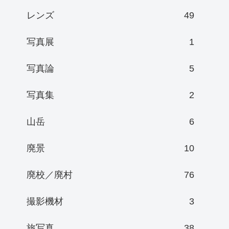
レンズ
49
写真展
1
写真論
5
写真集
2
山岳
6
廃景
10
廃校／廃村
76
撮影機材
3
旅写真
38