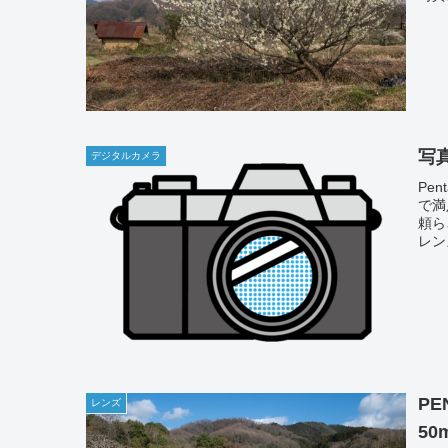
写
デジタルカメラ
Pe
で満
頼ら
レン
PEN
レンズ
50