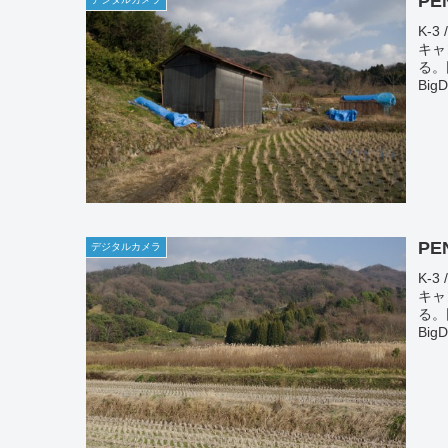
PE
K-3
キャ
る。
BigD
P
デジタルカメラ
K-3
キャ
る。
BigD