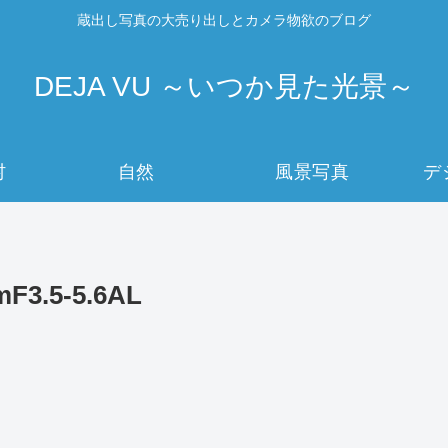
蔵出し写真の大売り出しとカメラ物欲のブログ
DEJA VU ～いつか見た光景～
村
自然
風景写真
デ
F3.5-5.6AL