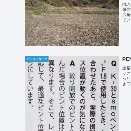
PE
像面
広角
てい
PE
デジタルカメラ
重箱
ック
った
きて