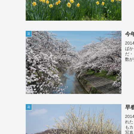
今
花
201
ばか
だ・
数が
早
花
201
れた
もカ
写真