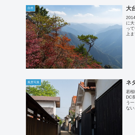
大台
自然
201
に大
って
上まで
ネ
風景写真
若桜町
DC
う一
ない