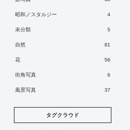
昭和ノスタルジー
4
未分類
5
自然
81
花
56
街角写真
6
風景写真
37
タグクラウド