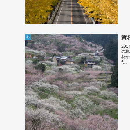
賀名
花
201
の梅
花が
た。