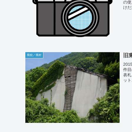
の使
けだ
旧
廃校／廃村
201
件目
表札
ット.