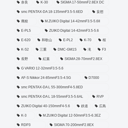
奈良
K-30
SIGMA 17-50mmF2.8EX DC
smc PENTAX-DA 18-135mmF3.5-5.6ED
妄想
廃校
M.ZUIKO Digital 14-42mmF3.5-5.6II
E-PL5
ZUIKO Digital 14-42mmF3.5-5.6
E-620
和歌山
E-PL2
K-70
桜
K-S2
三重
DMC-GM1S
滝
F3
長野
紅葉
SIGMA 28-70mmF2.8EX
G VARIO 12-32mmF3.5-5.6
AF-S Nikkor 24-85mmF3.5-4.5G
D7000
smc PENTAX-DA L 55-300mmF4-5.8ED
smc PENTAX-DA L 18-55mmF3.5-5.6AL
RVP
ZUIKO Digital 40-150mmF4-5.6
鉄道
広島
K-3
M.ZUIKO Digital 12-50mmF3.5-6.3EZ
RDP3
SIGMA 70-200mmF2.8EX