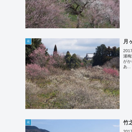
月ヶ
花
201
瀬梅
がか
あ...
竹
花
201