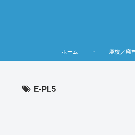
ホーム
廃校／廃
E-PL5