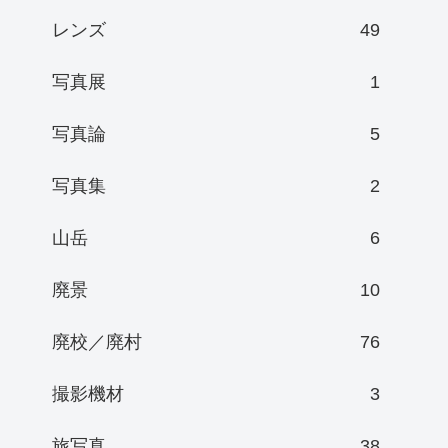
レンズ
49
写真展
1
写真論
5
写真集
2
山岳
6
廃景
10
廃校／廃村
76
撮影機材
3
旅写真
38