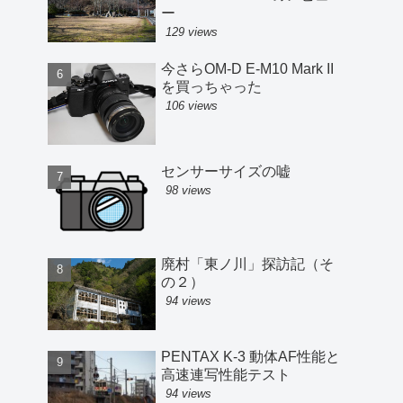
ー
129 views
今さらOM-D E-M10 Mark II
を買っちゃった
106 views
センサーサイズの嘘
98 views
廃村「東ノ川」探訪記（そ
の２）
94 views
PENTAX K-3 動体AF性能と
高速連写性能テスト
94 views