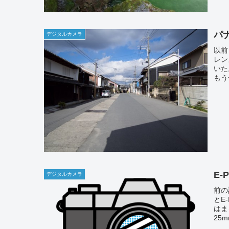
パ
デジタルカメラ
以前
レン
いた
もう
E
デジタルカメラ
前の記
とE
はま
25