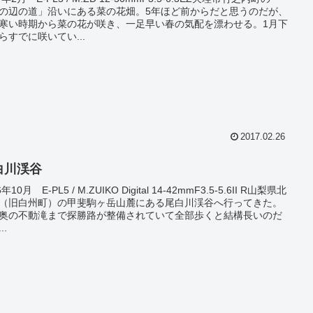
の辺の道」沿いにある菜の花畑。5年ほど前からだと思うのだが、
寒い時期から菜の花が咲き、一足早い春の気配を漂わせる。1月下
らすでに咲いてい...
2017.02.26
白川渓谷
6年10月 E-PL5 / M.ZUIKO Digital 14-42mmF3.5-5.6II R山梨県北
（旧白州町）の甲斐駒ヶ岳山麓にある尾白川渓谷へ行ってきた。
奥の不動滝まで探勝路が整備されていて全部歩くと結構長いのだ
..