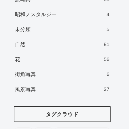
昭和ノスタルジー
4
未分類
5
自然
81
花
56
街角写真
6
風景写真
37
タグクラウド