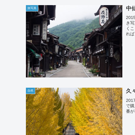
中
旅写真
201
き写
くこ
れば
久々
自然
201
で購
番が