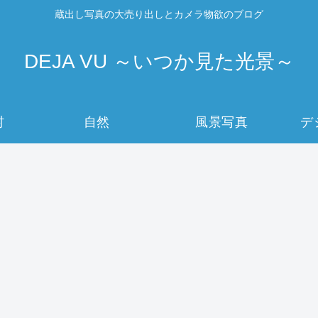
蔵出し写真の大売り出しとカメラ物欲のブログ
DEJA VU ～いつか見た光景～
村
自然
風景写真
デ