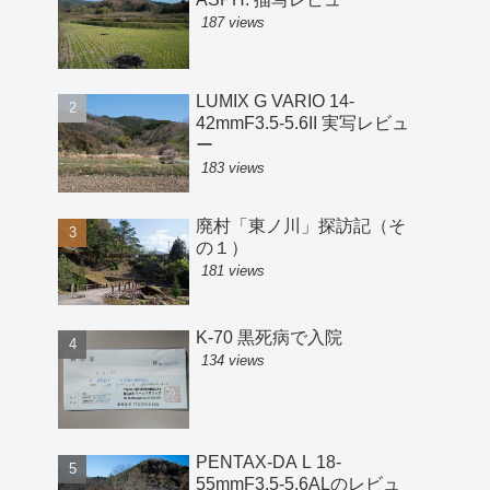
187 views
LUMIX G VARIO 14-
42mmF3.5-5.6II 実写レビュ
ー
183 views
廃村「東ノ川」探訪記（そ
の１）
181 views
K-70 黒死病で入院
134 views
PENTAX-DA L 18-
55mmF3.5-5.6ALのレビュ