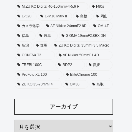
M.ZUIKO Digital 40-150mmF4-5.6 R
F80s
E-520
E-M10 Mark II
島根
岡山
カメラ雑学
AF Nikkor 24mmF2.8D
OM-4Ti
福島
岐阜
SIGMA 19mmF2.8EX DN
新潟
群馬
ZUIKO Digital 35mmF3.5 Macro
CONTAX T3
AF Nikkor 50mmF1.4D
TREBI 100C
RDP2
愛媛
ProFoto XL 100
EliteChrome 100
ZUIKO 35-70mmF4
OM30
鳥取
アーカイブ