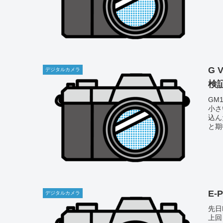
G 
デジタルカメラ
検
GM1
小さ
込ん
と期
E-
デジタルカメラ
先日
上回