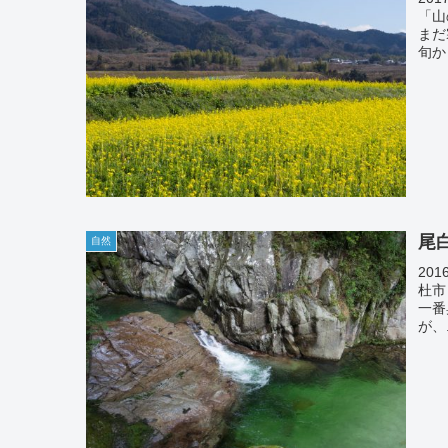
「山
まだ
旬か
尾
自然
201
杜市
一番
が、.