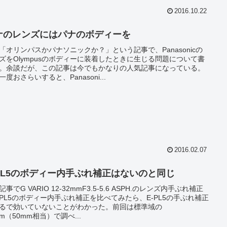
2016.10.22
ナのレンズにはパナのボディーを
「オリンパスかパナソニックか？」という記事で、Panasonicの
ズをOlympusのボディーに装着したときに生じる問題について書
。余談だが、この記事は今でもかなりの人気記事になっている。
一度おさらいすると、Panasoni...
2016.02.07
-PL5のボディー内手ぶれ補正はないのと同じ
事でG VARIO 12-32mmF3.5-5.6 ASPH.のレンズ内手ぶれ補正
-PL5のボディー内手ぶれ補正を比べてみたら、E-PL5の手ぶれ補正
るで効いていないことがわかった。前回は標準域の
mm（50mm相当）で調べ...