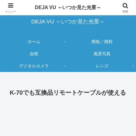
蔵出し写真の大売り出しとカメラ物欲のブログ
DEJA VU ～いつか見た光景～
メニュー
検索
DEJA VU ～いつか見た光景～
ホーム
廃校／廃村
自然
風景写真
デジタルカメラ
レンズ
K-70でも互換品リモートケーブルが使える