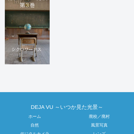
DEJA VU ～いつか見た光景～
ホーム
廃校／廃村
自然
風景写真
デジタルカメラ
レンズ