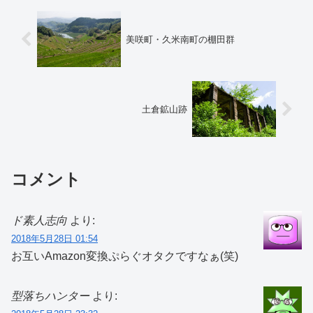
美咲町・久米南町の棚田群
土倉鉱山跡
コメント
ド素人志向
より:
2018年5月28日 01:54
お互いAmazon変換ぷらぐオタクですなぁ(笑)
型落ちハンター
より: