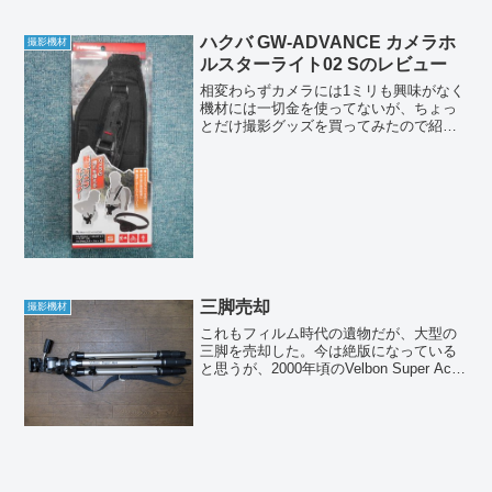
ハクバ GW-ADVANCE カメラホ
撮影機材
ルスターライト02 Sのレビュー
相変わらずカメラには1ミリも興味がなく
機材には一切金を使ってないが、ちょっ
とだけ撮影グッズを買ってみたので紹介
しよう。今年になってトレッキングを再
開しようと思ってるのだが、カメラの携
帯方法にいつも悩まされていた。今まで
は普通にネックストラッ...
三脚売却
撮影機材
これもフィルム時代の遺物だが、大型の
三脚を売却した。今は絶版になっている
と思うが、2000年頃のVelbon Super Ace
というモデルである。重量が4kg近くあっ
て中判カメラにも耐えられるしっかりし
たものだ。価格は当時3万円くらいした...