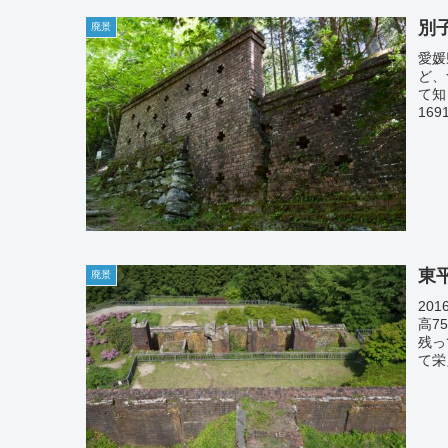
別
廃景
愛媛
ど、
て知
16
東
廃景
201
高7
残っ
て栄