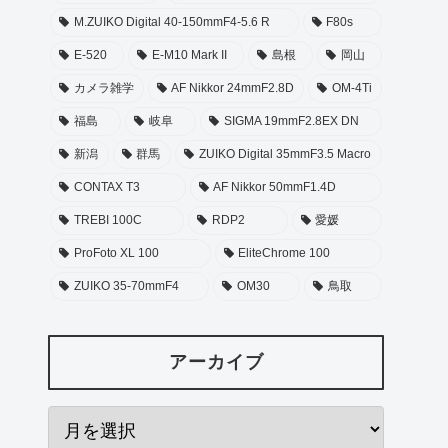
M.ZUIKO Digital 40-150mmF4-5.6 R
F80s
E-520
E-M10 Mark II
島根
岡山
カメラ雑学
AF Nikkor 24mmF2.8D
OM-4Ti
福島
岐阜
SIGMA 19mmF2.8EX DN
新潟
群馬
ZUIKO Digital 35mmF3.5 Macro
CONTAX T3
AF Nikkor 50mmF1.4D
TREBI 100C
RDP2
愛媛
ProFoto XL 100
EliteChrome 100
ZUIKO 35-70mmF4
OM30
鳥取
アーカイブ