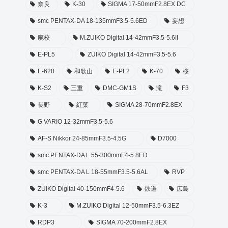
奈良
K-30
SIGMA 17-50mmF2.8EX DC
smc PENTAX-DA 18-135mmF3.5-5.6ED
妄想
廃校
M.ZUIKO Digital 14-42mmF3.5-5.6II
E-PL5
ZUIKO Digital 14-42mmF3.5-5.6
E-620
和歌山
E-PL2
K-70
桜
K-S2
三重
DMC-GM1S
滝
F3
長野
紅葉
SIGMA 28-70mmF2.8EX
G VARIO 12-32mmF3.5-5.6
AF-S Nikkor 24-85mmF3.5-4.5G
D7000
smc PENTAX-DA L 55-300mmF4-5.8ED
smc PENTAX-DA L 18-55mmF3.5-5.6AL
RVP
ZUIKO Digital 40-150mmF4-5.6
鉄道
広島
K-3
M.ZUIKO Digital 12-50mmF3.5-6.3EZ
RDP3
SIGMA 70-200mmF2.8EX