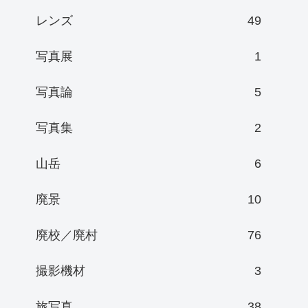
レンズ
49
写真展
1
写真論
5
写真集
2
山岳
6
廃景
10
廃校／廃村
76
撮影機材
3
旅写真
38