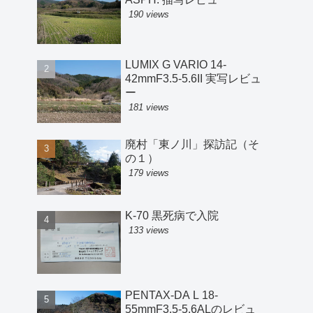
190 views
LUMIX G VARIO 14-
42mmF3.5-5.6II 実写レビュ
ー
181 views
廃村「東ノ川」探訪記（そ
の１）
179 views
K-70 黒死病で入院
133 views
PENTAX-DA L 18-
55mmF3.5-5.6ALのレビュ