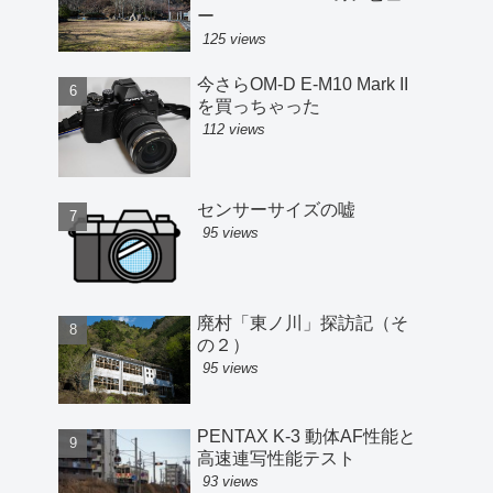
ー
125 views
今さらOM-D E-M10 Mark II
を買っちゃった
112 views
センサーサイズの嘘
95 views
廃村「東ノ川」探訪記（そ
の２）
95 views
PENTAX K-3 動体AF性能と
高速連写性能テスト
93 views