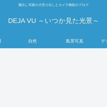
蔵出し写真の大売り出しとカメラ物欲のブログ
DEJA VU ～いつか見た光景～
村
自然
風景写真
デ