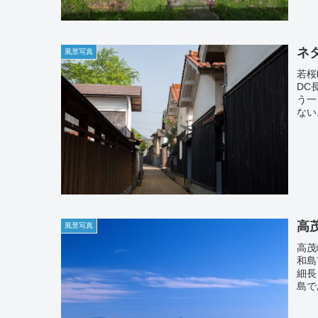
ネ
風景写真
若桜町
DC
う一
ない
高
風景写真
高茂岬
和島
細長
島で