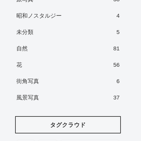
昭和ノスタルジー
4
未分類
5
自然
81
花
56
街角写真
6
風景写真
37
タグクラウド