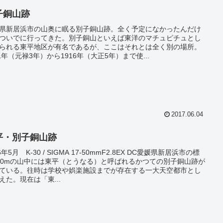
子銅山跡
県新居浜市の山奥に眠る別子銅山跡。全く予定になかったんだけ
ついでに行ってきた。別子銅山といえば東洋のマチュピチュとし
られる東平地区が有名であるが、ここはそれとは全く別の場所。
91年（元禄3年）から1916年（大正5年）まで使...
2017.06.04
平・別子銅山跡
6年5月 K-30 / SIGMA 17-50mmF2.8EX DC愛媛県新居浜市の標
50mの山中には東平（とうなる）と呼ばれるかつての別子銅山跡が
ている。往時は学校や娯楽施設までが存在する一大天空都市とし
えた。現在は「東...