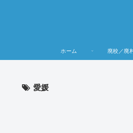
ホーム
廃校／廃
愛媛