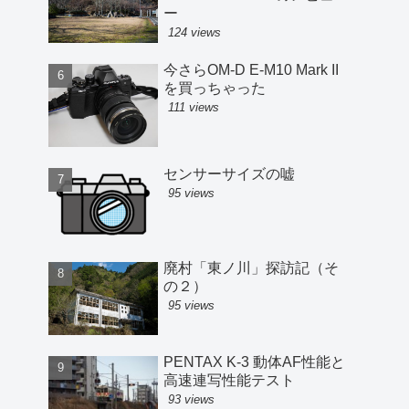
ー
124 views
今さらOM-D E-M10 Mark II
を買っちゃった
111 views
センサーサイズの嘘
95 views
廃村「東ノ川」探訪記（そ
の２）
95 views
PENTAX K-3 動体AF性能と
高速連写性能テスト
93 views