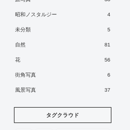
昭和ノスタルジー
4
未分類
5
自然
81
花
56
街角写真
6
風景写真
37
タグクラウド