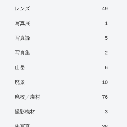
レンズ
49
写真展
1
写真論
5
写真集
2
山岳
6
廃景
10
廃校／廃村
76
撮影機材
3
旅写真
38