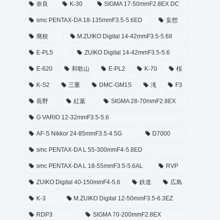
奈良
K-30
SIGMA 17-50mmF2.8EX DC
smc PENTAX-DA 18-135mmF3.5-5.6ED
妄想
廃校
M.ZUIKO Digital 14-42mmF3.5-5.6II
E-PL5
ZUIKO Digital 14-42mmF3.5-5.6
E-620
和歌山
E-PL2
K-70
桜
K-S2
三重
DMC-GM1S
滝
F3
長野
紅葉
SIGMA 28-70mmF2.8EX
G VARIO 12-32mmF3.5-5.6
AF-S Nikkor 24-85mmF3.5-4.5G
D7000
smc PENTAX-DA L 55-300mmF4-5.8ED
smc PENTAX-DA L 18-55mmF3.5-5.6AL
RVP
ZUIKO Digital 40-150mmF4-5.6
鉄道
広島
K-3
M.ZUIKO Digital 12-50mmF3.5-6.3EZ
RDP3
SIGMA 70-200mmF2.8EX