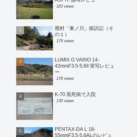
183 views
廃村「東ノ川」探訪記（そ
の１）
179 views
LUMIX G VARIO 14-
42mmF3.5-5.6II 実写レビュ
ー
178 views
K-70 黒死病で入院
130 views
PENTAX-DA L 18-
55mmF3.5-5.6ALのレビュ