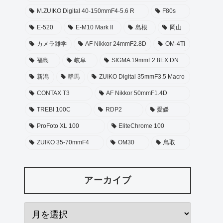
M.ZUIKO Digital 40-150mmF4-5.6 R
F80s
E-520
E-M10 Mark II
島根
岡山
カメラ雑学
AF Nikkor 24mmF2.8D
OM-4Ti
福島
岐阜
SIGMA 19mmF2.8EX DN
新潟
群馬
ZUIKO Digital 35mmF3.5 Macro
CONTAX T3
AF Nikkor 50mmF1.4D
TREBI 100C
RDP2
愛媛
ProFoto XL 100
EliteChrome 100
ZUIKO 35-70mmF4
OM30
鳥取
アーカイブ