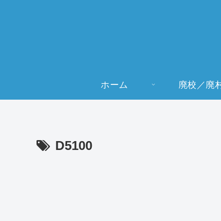
ホーム
廃校／廃
D5100