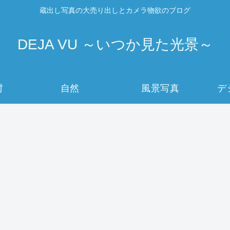
蔵出し写真の大売り出しとカメラ物欲のブログ
DEJA VU ～いつか見た光景～
村
自然
風景写真
デ