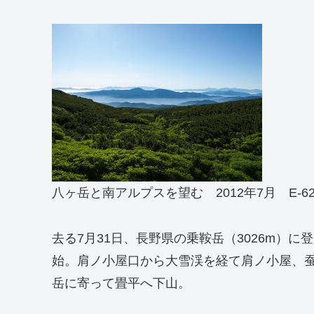
八ヶ岳と南アルプスを望む 2012年7月 E-620 / ZUI
去る7月31日、長野県の乗鞍岳（3026m）
始。肩ノ小屋口から大雪渓を経て肩ノ小屋、
岳に寄って畳平へ下山。