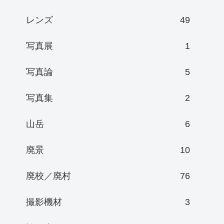
レンズ
49
写真展
1
写真論
5
写真集
2
山岳
6
廃景
10
廃校／廃村
76
撮影機材
3