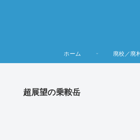
ホーム
廃校／廃
超展望の乗鞍岳