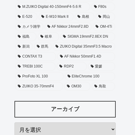
M.ZUIKO Digital 40-150mmF4-5.6 R
F80s
E-520
E-M10 Mark II
島根
岡山
カメラ雑学
AF Nikkor 24mmF2.8D
OM-4Ti
福島
岐阜
SIGMA 19mmF2.8EX DN
新潟
群馬
ZUIKO Digital 35mmF3.5 Macro
CONTAX T3
AF Nikkor 50mmF1.4D
TREBI 100C
RDP2
愛媛
ProFoto XL 100
EliteChrome 100
ZUIKO 35-70mmF4
OM30
鳥取
アーカイブ