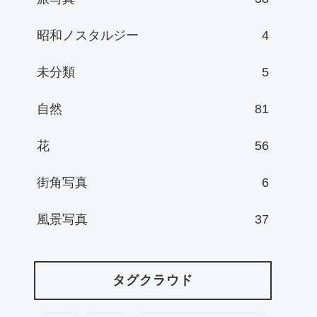
昭和ノスタルジー
4
未分類
5
自然
81
花
56
街角写真
6
風景写真
37
タグクラウド