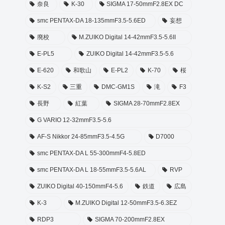
奈良
K-30
SIGMA 17-50mmF2.8EX DC
smc PENTAX-DA 18-135mmF3.5-5.6ED
妄想
廃校
M.ZUIKO Digital 14-42mmF3.5-5.6II
E-PL5
ZUIKO Digital 14-42mmF3.5-5.6
E-620
和歌山
E-PL2
K-70
桜
K-S2
三重
DMC-GM1S
滝
F3
長野
紅葉
SIGMA 28-70mmF2.8EX
G VARIO 12-32mmF3.5-5.6
AF-S Nikkor 24-85mmF3.5-4.5G
D7000
smc PENTAX-DA L 55-300mmF4-5.8ED
smc PENTAX-DA L 18-55mmF3.5-5.6AL
RVP
ZUIKO Digital 40-150mmF4-5.6
鉄道
広島
K-3
M.ZUIKO Digital 12-50mmF3.5-6.3EZ
RDP3
SIGMA 70-200mmF2.8EX