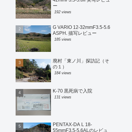
ー
192 views
G VARIO 12-32mmF3.5-5.6
ASPH. 描写レビュー
185 views
廃村「東ノ川」探訪記（そ
の１）
184 views
K-70 黒死病で入院
131 views
PENTAX-DA L 18-
55mmF3.5-5.6ALのレビュ