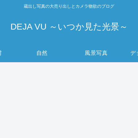
蔵出し写真の大売り出しとカメラ物欲のブログ
DEJA VU ～いつか見た光景～
村
自然
風景写真
デ