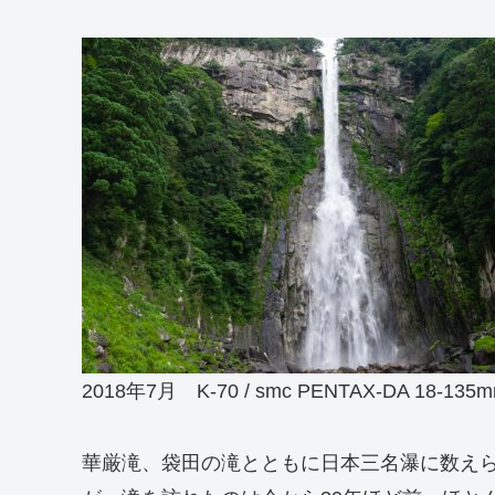
2018年7月 K-70 / smc PENTAX-DA 18-135m
華厳滝、袋田の滝とともに日本三名瀑に数え