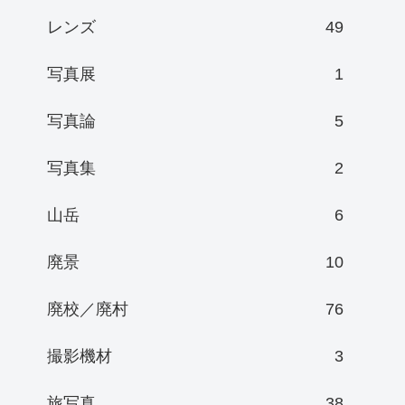
レンズ
49
写真展
1
写真論
5
写真集
2
山岳
6
廃景
10
廃校／廃村
76
撮影機材
3
旅写真
38