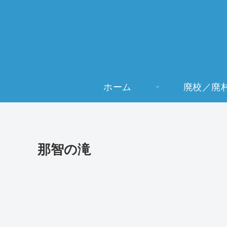
ホーム
廃校／廃
那智の滝