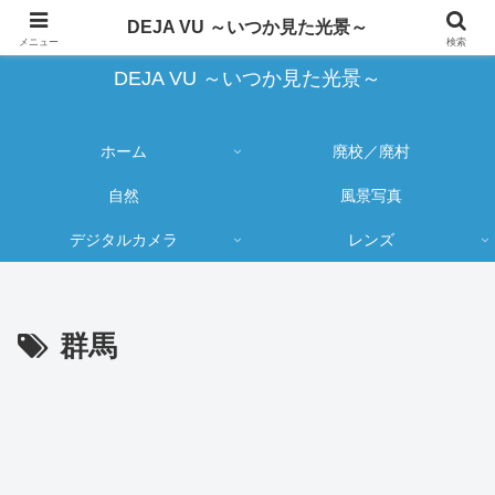
蔵出し写真の大売り出しとカメラ物欲のブログ
DEJA VU ～いつか見た光景～
メニュー
検索
DEJA VU ～いつか見た光景～
ホーム
廃校／廃村
自然
風景写真
デジタルカメラ
レンズ
群馬