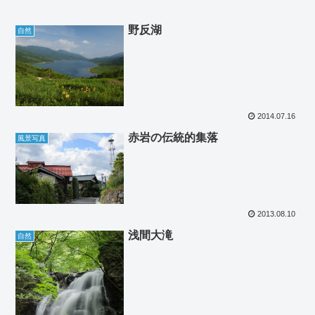
野反湖
自然
2014.07.16
赤岩の伝統的集落
風景写真
2013.08.10
浅間大滝
自然