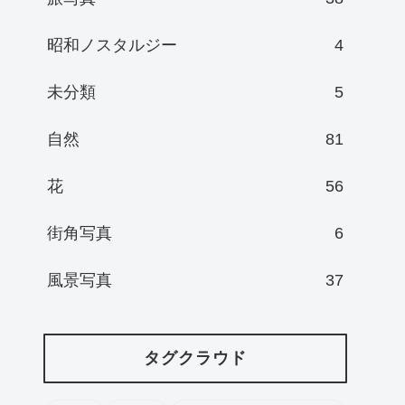
昭和ノスタルジー
4
未分類
5
自然
81
花
56
街角写真
6
風景写真
37
タグクラウド