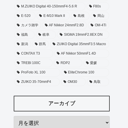
M.ZUIKO Digital 40-150mmF4-5.6 R
F80s
E-520
E-M10 Mark II
島根
岡山
カメラ雑学
AF Nikkor 24mmF2.8D
OM-4Ti
福島
岐阜
SIGMA 19mmF2.8EX DN
新潟
群馬
ZUIKO Digital 35mmF3.5 Macro
CONTAX T3
AF Nikkor 50mmF1.4D
TREBI 100C
RDP2
愛媛
ProFoto XL 100
EliteChrome 100
ZUIKO 35-70mmF4
OM30
鳥取
アーカイブ