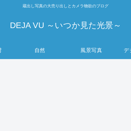
蔵出し写真の大売り出しとカメラ物欲のブログ
DEJA VU ～いつか見た光景～
村
自然
風景写真
デ