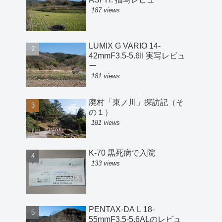
187 views
LUMIX G VARIO 14-
42mmF3.5-5.6II 実写レビュ
ー
181 views
廃村「東ノ川」探訪記（そ
の１）
181 views
K-70 黒死病で入院
133 views
PENTAX-DA L 18-
55mmF3.5-5.6ALのレビュ