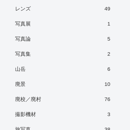
レンズ
49
写真展
1
写真論
5
写真集
2
山岳
6
廃景
10
廃校／廃村
76
撮影機材
3
旅写真
38