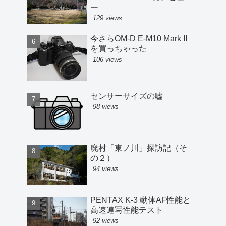
ー
129 views
今さらOM-D E-M10 Mark II
を買っちゃった
106 views
センサーサイズの嘘
98 views
廃村「東ノ川」探訪記（そ
の２）
94 views
PENTAX K-3 動体AF性能と
高速連写性能テスト
92 views