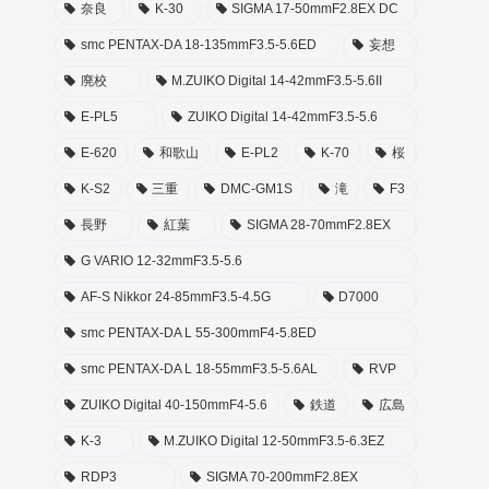
奈良
K-30
SIGMA 17-50mmF2.8EX DC
smc PENTAX-DA 18-135mmF3.5-5.6ED
妄想
廃校
M.ZUIKO Digital 14-42mmF3.5-5.6II
E-PL5
ZUIKO Digital 14-42mmF3.5-5.6
E-620
和歌山
E-PL2
K-70
桜
K-S2
三重
DMC-GM1S
滝
F3
長野
紅葉
SIGMA 28-70mmF2.8EX
G VARIO 12-32mmF3.5-5.6
AF-S Nikkor 24-85mmF3.5-4.5G
D7000
smc PENTAX-DA L 55-300mmF4-5.8ED
smc PENTAX-DA L 18-55mmF3.5-5.6AL
RVP
ZUIKO Digital 40-150mmF4-5.6
鉄道
広島
K-3
M.ZUIKO Digital 12-50mmF3.5-6.3EZ
RDP3
SIGMA 70-200mmF2.8EX