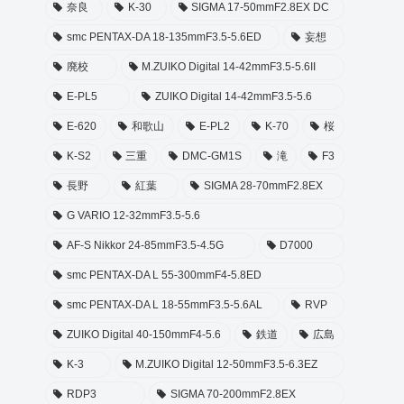
奈良
K-30
SIGMA 17-50mmF2.8EX DC
smc PENTAX-DA 18-135mmF3.5-5.6ED
妄想
廃校
M.ZUIKO Digital 14-42mmF3.5-5.6II
E-PL5
ZUIKO Digital 14-42mmF3.5-5.6
E-620
和歌山
E-PL2
K-70
桜
K-S2
三重
DMC-GM1S
滝
F3
長野
紅葉
SIGMA 28-70mmF2.8EX
G VARIO 12-32mmF3.5-5.6
AF-S Nikkor 24-85mmF3.5-4.5G
D7000
smc PENTAX-DA L 55-300mmF4-5.8ED
smc PENTAX-DA L 18-55mmF3.5-5.6AL
RVP
ZUIKO Digital 40-150mmF4-5.6
鉄道
広島
K-3
M.ZUIKO Digital 12-50mmF3.5-6.3EZ
RDP3
SIGMA 70-200mmF2.8EX