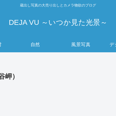
蔵出し写真の大売り出しとカメラ物欲のブログ
DEJA VU ～いつか見た光景～
村
自然
風景写真
デ
宗谷岬）