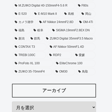
M.ZUIKO Digital 40-150mmF4-5.6 R
F80s
E-520
E-M10 Mark II
島根
岡山
カメラ雑学
AF Nikkor 24mmF2.8D
OM-4Ti
福島
岐阜
SIGMA 19mmF2.8EX DN
新潟
群馬
ZUIKO Digital 35mmF3.5 Macro
CONTAX T3
AF Nikkor 50mmF1.4D
TREBI 100C
RDP2
愛媛
ProFoto XL 100
EliteChrome 100
ZUIKO 35-70mmF4
OM30
鳥取
アーカイブ