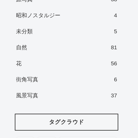
昭和ノスタルジー
4
未分類
5
自然
81
花
56
街角写真
6
風景写真
37
タグクラウド