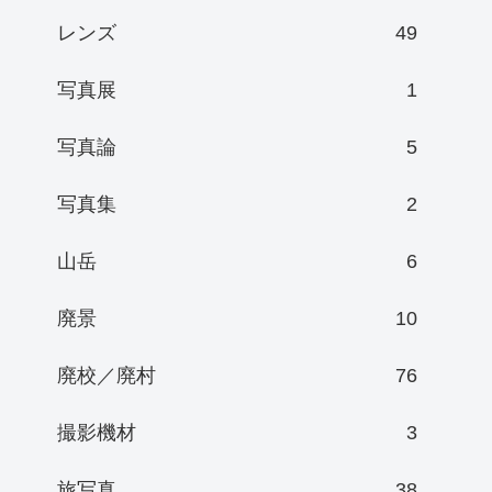
レンズ
49
写真展
1
写真論
5
写真集
2
山岳
6
廃景
10
廃校／廃村
76
撮影機材
3
旅写真
38