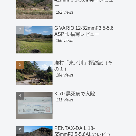
ー
192 views
G VARIO 12-32mmF3.5-5.6
ASPH. 描写レビュー
185 views
廃村「東ノ川」探訪記（そ
の１）
184 views
K-70 黒死病で入院
131 views
PENTAX-DA L 18-
55mmF3.5-5.6ALのレビュ