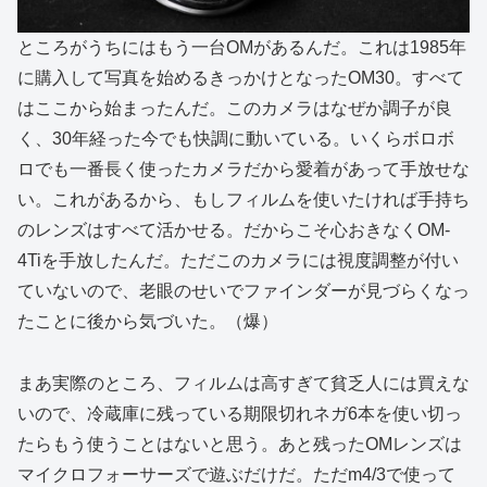
ところがうちにはもう一台OMがあるんだ。これは1985年
に購入して写真を始めるきっかけとなったOM30。すべて
はここから始まったんだ。このカメラはなぜか調子が良
く、30年経った今でも快調に動いている。いくらボロボ
ロでも一番長く使ったカメラだから愛着があって手放せな
い。これがあるから、もしフィルムを使いたければ手持ち
のレンズはすべて活かせる。だからこそ心おきなくOM-
4Tiを手放したんだ。ただこのカメラには視度調整が付い
ていないので、老眼のせいでファインダーが見づらくなっ
たことに後から気づいた。（爆）
まあ実際のところ、フィルムは高すぎて貧乏人には買えな
いので、冷蔵庫に残っている期限切れネガ6本を使い切っ
たらもう使うことはないと思う。あと残ったOMレンズは
マイクロフォーサーズで遊ぶだけだ。ただm4/3で使って