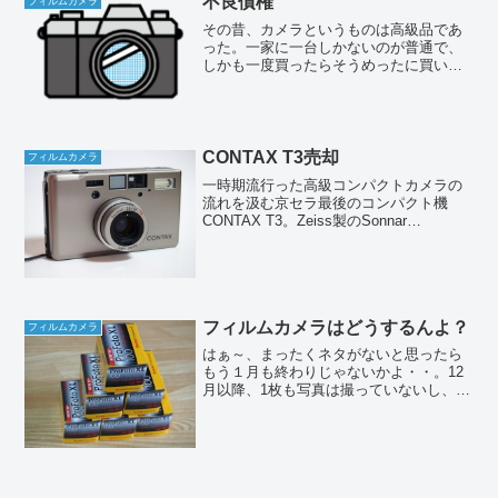
不良債権
フィルムカメラ
その昔、カメラというものは高級品であ
った。一家に一台しかないのが普通で、
しかも一度買ったらそうめったに買い換
えるものではない。壊れたら修理しなが
ら、いつまでも大事に使う。ほとんどの
人にとっては一生ものだ。大げさに言え
ば人生を共に歩む伴侶みた...
CONTAX T3売却
フィルムカメラ
一時期流行った高級コンパクトカメラの
流れを汲む京セラ最後のコンパクト機
CONTAX T3。Zeiss製のSonnar
T*35mmF2.8の大口径レンズを搭載して
一眼レフに勝るとも劣らない画質が売り
だった。同じフィルムを使う限り一眼レ
フだろ...
フィルムカメラはどうするんよ？
フィルムカメラ
はぁ～、まったくネタがないと思ったら
もう１月も終わりじゃないかよ・・。12
月以降、1枚も写真は撮っていないし、カ
メラに触ったこともない。いま一番興味
がないのがカメラ。はっきり言ってどう
でもいい。冒頭の写真はいつ買ったのか
忘れたけど、10本2...