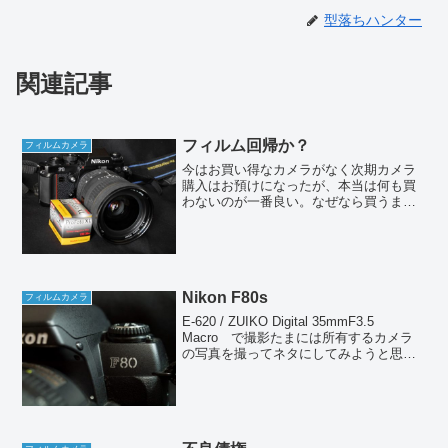
型落ちハンター
関連記事
フィルム回帰か？
フィルムカメラ
今はお買い得なカメラがなく次期カメラ
購入はお預けになったが、本当は何も買
わないのが一番良い。なぜなら買うまで
はあらゆる可能性が残っているからだ。
迷って迷って妄想を膨らませながらシミ
ュレーションする過程が楽しい。買って
しまったらすべてが終わる...
Nikon F80s
フィルムカメラ
E-620 / ZUIKO Digital 35mmF3.5
Macro で撮影たまには所有するカメラ
の写真を撮ってネタにしてみようと思
う。今回取り上げるのはニコンのAFフィ
ルム一眼レフであるF80sだ。このカメラ
が発売されたのは2000年...