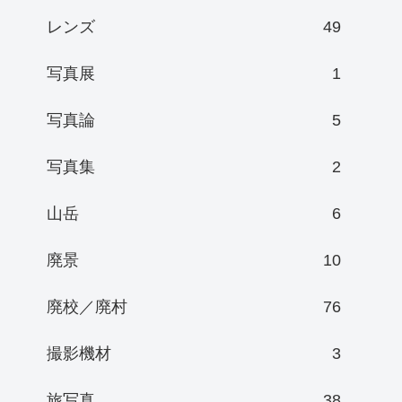
レンズ
49
写真展
1
写真論
5
写真集
2
山岳
6
廃景
10
廃校／廃村
76
撮影機材
3
旅写真
38