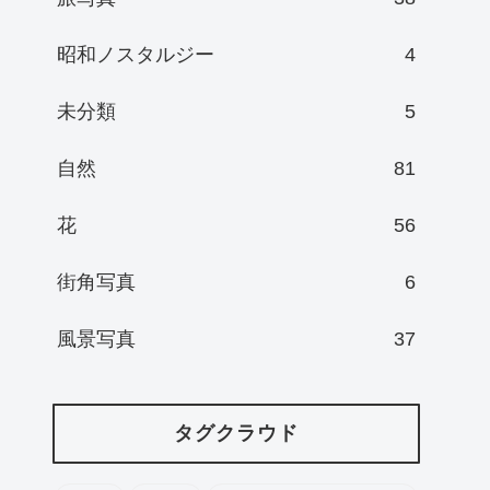
昭和ノスタルジー
4
未分類
5
自然
81
花
56
街角写真
6
風景写真
37
タグクラウド