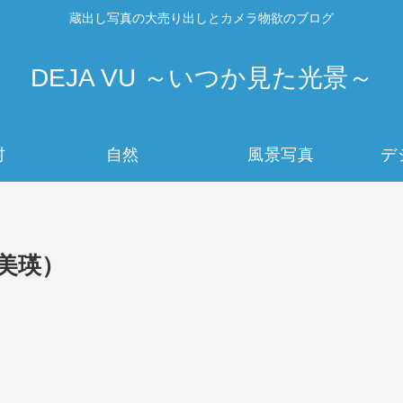
蔵出し写真の大売り出しとカメラ物欲のブログ
DEJA VU ～いつか見た光景～
村
自然
風景写真
デ
・美瑛）