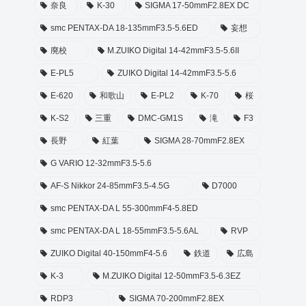
奈良
K-30
SIGMA 17-50mmF2.8EX DC
smc PENTAX-DA 18-135mmF3.5-5.6ED
妄想
廃校
M.ZUIKO Digital 14-42mmF3.5-5.6II
E-PL5
ZUIKO Digital 14-42mmF3.5-5.6
E-620
和歌山
E-PL2
K-70
桜
K-S2
三重
DMC-GM1S
滝
F3
長野
紅葉
SIGMA 28-70mmF2.8EX
G VARIO 12-32mmF3.5-5.6
AF-S Nikkor 24-85mmF3.5-4.5G
D7000
smc PENTAX-DA L 55-300mmF4-5.8ED
smc PENTAX-DA L 18-55mmF3.5-5.6AL
RVP
ZUIKO Digital 40-150mmF4-5.6
鉄道
広島
K-3
M.ZUIKO Digital 12-50mmF3.5-6.3EZ
RDP3
SIGMA 70-200mmF2.8EX