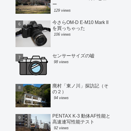
ー
129 views
今さらOM-D E-M10 Mark II
を買っちゃった
106 views
センサーサイズの嘘
98 views
廃村「東ノ川」探訪記（そ
の２）
94 views
PENTAX K-3 動体AF性能と
高速連写性能テスト
92 views