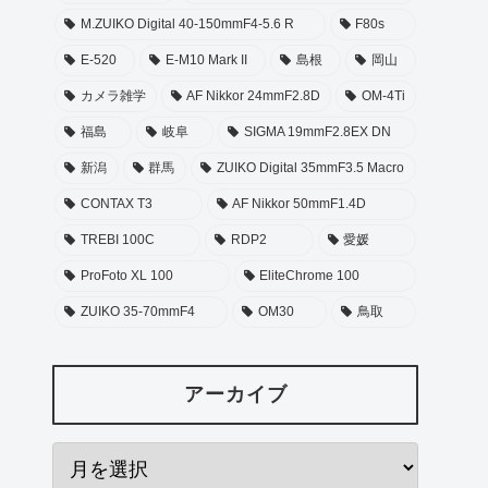
M.ZUIKO Digital 40-150mmF4-5.6 R
F80s
E-520
E-M10 Mark II
島根
岡山
カメラ雑学
AF Nikkor 24mmF2.8D
OM-4Ti
福島
岐阜
SIGMA 19mmF2.8EX DN
新潟
群馬
ZUIKO Digital 35mmF3.5 Macro
CONTAX T3
AF Nikkor 50mmF1.4D
TREBI 100C
RDP2
愛媛
ProFoto XL 100
EliteChrome 100
ZUIKO 35-70mmF4
OM30
鳥取
アーカイブ