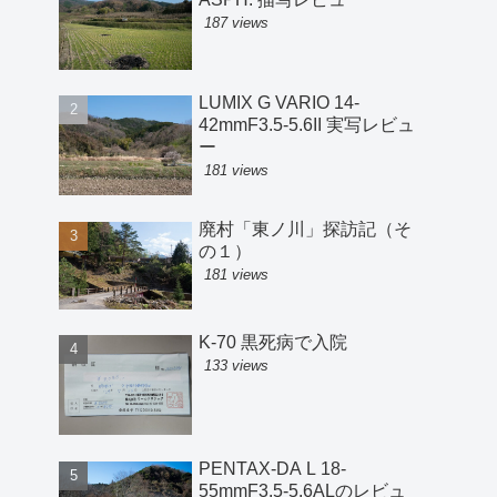
187 views
LUMIX G VARIO 14-
42mmF3.5-5.6II 実写レビュ
ー
181 views
廃村「東ノ川」探訪記（そ
の１）
181 views
K-70 黒死病で入院
133 views
PENTAX-DA L 18-
55mmF3.5-5.6ALのレビュ