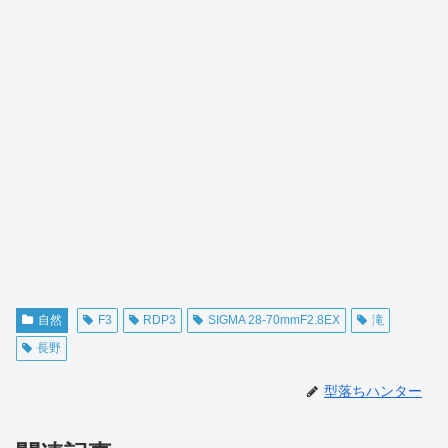
自然
F3
RDP3
SIGMA 28-70mmF2.8EX
滝
長野
型落ちハンター