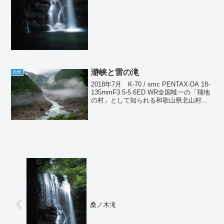
瀞峡と雷の滝
自然
2018年7月 K-70 / smc PENTAX-DA 18-
135mmF3.5-5.6ED WR全国唯一の「飛地
の村」として知られる和歌山県北山村。
三重県と奈良県に挟まれた地域に和歌山
県がポツンと島のように存在している。
地形的にも非常に...
桑ノ木滝