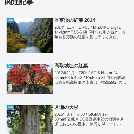
関連記事
香落渓の紅葉 2014
自然
2014年11月 E-PL5 / M.ZUIKO Digital
14-42mmF3.5-5.6II R昨年に引き続き、今
年も香落渓の紅葉を見に行ってきた。こ
れは11月11日現在の状況である。昨年は
屏風岩のついでだったので大して撮って
ないが...
高取城址の紅葉
自然
2012年11月 F80s / AF-S Nikkor 24-
85mmF3.5-4.5G / ProFoto XL 100高取城
は奈良県高取町の南東部、標高550mの山
の上に築かれた壮大な山城であったが、
明治20年に取り壊され、現在は石垣が...
月瀬の大杉
自然
2016年8月 K-30 / SIGMA 17-
50mmF2.8EX DC長野県南部の根羽村月
瀬にある杉の巨木。幹周り14メートル、
樹高40メートルにも達すると言う。何回
となく通っている場所なのだが、これま