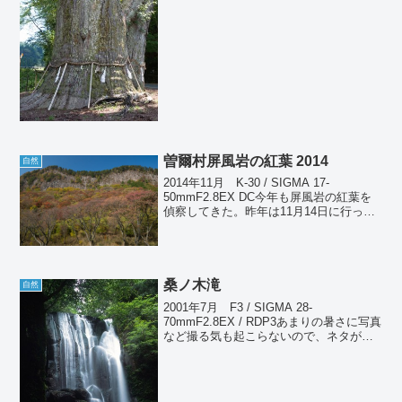
で一度も見たことがなかったので、初...
曽爾村屏風岩の紅葉 2014
自然
2014年11月 K-30 / SIGMA 17-
50mmF2.8EX DC今年も屏風岩の紅葉を
偵察してきた。昨年は11月14日に行って
いるのだが、今年は紅葉が一週間ほど早
く進んでいるので今が見頃と予想した。
たしかに見頃ではあったが、公苑内...
桑ノ木滝
自然
2001年7月 F3 / SIGMA 28-
70mmF2.8EX / RDP3あまりの暑さに写真
など撮る気も起こらないので、ネタが枯
渇している。そこで長らく止まっていた
過去写真の掘り出しを再開する。たしか
2001年5月で止まっていたはずだ。...