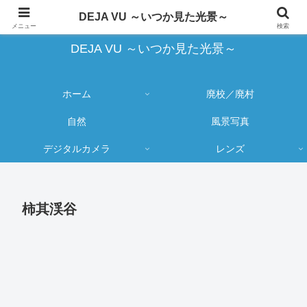
蔵出し写真の大売り出しとカメラ物欲のブログ
DEJA VU ～いつか見た光景～
メニュー
検索
DEJA VU ～いつか見た光景～
ホーム
廃校／廃村
自然
風景写真
デジタルカメラ
レンズ
柿其渓谷