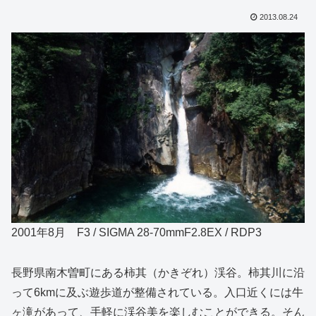
2013.08.24
2001年8月 F3 / SIGMA 28-70mmF2.8EX / RDP3
長野県南木曽町にある柿其（かきぞれ）渓谷。柿其川に沿
って6kmに及ぶ遊歩道が整備されている。入口近くには牛
ヶ滝があって、手軽に渓谷美を楽しむことができる。そん