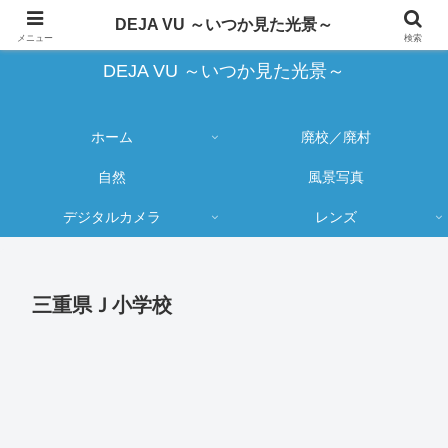
蔵出し写真の大売り出しとカメラ物欲のブログ
DEJA VU ～いつか見た光景～
メニュー
検索
DEJA VU ～いつか見た光景～
ホーム
廃校／廃村
自然
風景写真
デジタルカメラ
レンズ
三重県Ｊ小学校