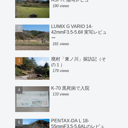
190 views
LUMIX G VARIO 14-
42mmF3.5-5.6II 実写レビュ
ー
181 views
廃村「東ノ川」探訪記（そ
の１）
179 views
K-70 黒死病で入院
133 views
PENTAX-DA L 18-
55mmF3.5-5.6ALのレビュ