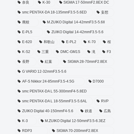
奈良
K-30
SIGMA 17-50mmF2.8EX DC
smc PENTAX-DA 18-135mmF3.5-5.6ED
妄想
廃校
M.ZUIKO Digital 14-42mmF3.5-5.6II
E-PL5
ZUIKO Digital 14-42mmF3.5-5.6
E-620
和歌山
E-PL2
K-70
桜
K-S2
三重
DMC-GM1S
滝
F3
長野
紅葉
SIGMA 28-70mmF2.8EX
G VARIO 12-32mmF3.5-5.6
AF-S Nikkor 24-85mmF3.5-4.5G
D7000
smc PENTAX-DA L 55-300mmF4-5.8ED
smc PENTAX-DA L 18-55mmF3.5-5.6AL
RVP
ZUIKO Digital 40-150mmF4-5.6
鉄道
広島
K-3
M.ZUIKO Digital 12-50mmF3.5-6.3EZ
RDP3
SIGMA 70-200mmF2.8EX