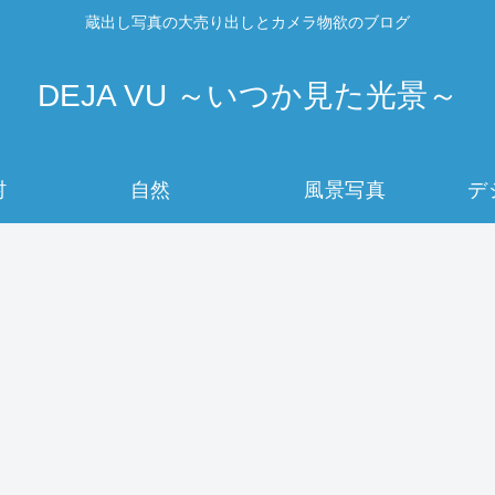
蔵出し写真の大売り出しとカメラ物欲のブログ
DEJA VU ～いつか見た光景～
村
自然
風景写真
デ