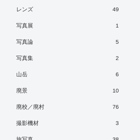
レンズ
49
写真展
1
写真論
5
写真集
2
山岳
6
廃景
10
廃校／廃村
76
撮影機材
3
旅写真
38