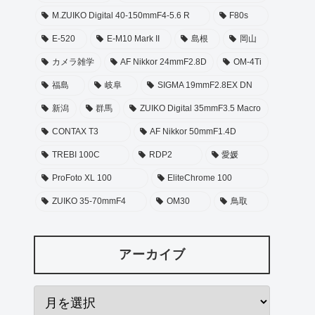
M.ZUIKO Digital 40-150mmF4-5.6 R
F80s
E-520
E-M10 Mark II
島根
岡山
カメラ雑学
AF Nikkor 24mmF2.8D
OM-4Ti
福島
岐阜
SIGMA 19mmF2.8EX DN
新潟
群馬
ZUIKO Digital 35mmF3.5 Macro
CONTAX T3
AF Nikkor 50mmF1.4D
TREBI 100C
RDP2
愛媛
ProFoto XL 100
EliteChrome 100
ZUIKO 35-70mmF4
OM30
鳥取
アーカイブ