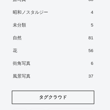
昭和ノスタルジー
4
未分類
5
自然
81
花
56
街角写真
6
風景写真
37
タグクラウド