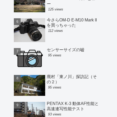
ー
125 views
今さらOM-D E-M10 Mark II
を買っちゃった
112 views
センサーサイズの嘘
95 views
廃村「東ノ川」探訪記（そ
の２）
95 views
PENTAX K-3 動体AF性能と
高速連写性能テスト
93 views