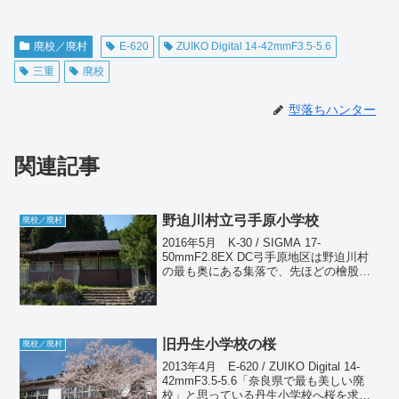
廃校／廃村
E-620
ZUIKO Digital 14-42mmF3.5-5.6
三重
廃校
型落ちハンター
関連記事
野迫川村立弓手原小学校
廃校／廃村
2016年5月 K-30 / SIGMA 17-
50mmF2.8EX DC弓手原地区は野迫川村
の最も奥にある集落で、先ほどの檜股小
学校からは同じ道沿いにある。弓手原小
学校も同じく1984年に休校扱いとなって
いる。やはり分校と呼ぶのがふさわし...
旧丹生小学校の桜
廃校／廃村
2013年4月 E-620 / ZUIKO Digital 14-
42mmF3.5-5.6「奈良県で最も美しい廃
校」と思っている丹生小学校へ桜を求め