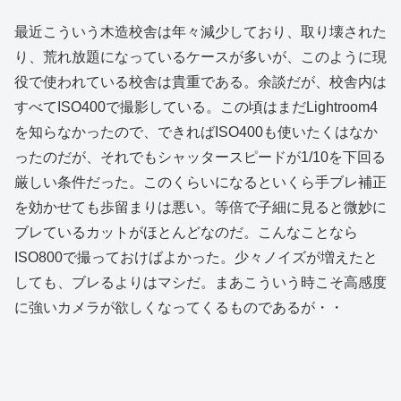
最近こういう木造校舎は年々減少しており、取り壊された
り、荒れ放題になっているケースが多いが、このように現
役で使われている校舎は貴重である。余談だが、校舎内は
すべてISO400で撮影している。この頃はまだLightroom4
を知らなかったので、できればISO400も使いたくはなか
ったのだが、それでもシャッタースピードが1/10を下回る
厳しい条件だった。このくらいになるといくら手ブレ補正
を効かせても歩留まりは悪い。等倍で子細に見ると微妙に
ブレているカットがほとんどなのだ。こんなことなら
ISO800で撮っておけばよかった。少々ノイズが増えたと
しても、ブレるよりはマシだ。まあこういう時こそ高感度
に強いカメラが欲しくなってくるものであるが・・