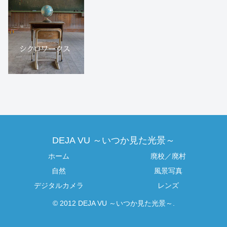
DEJA VU ～いつか見た光景～
ホーム
廃校／廃村
自然
風景写真
デジタルカメラ
レンズ
© 2012 DEJA VU ～いつか見た光景～.