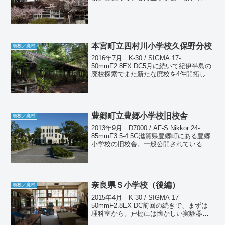
て行ってきた。今年は例年より大幅に早
いため、見頃の見極めが難しい。昨年よ
り10日早いことを見...
本宮町立四村川小学校久保野分校
廃校／廃村
2016年7月 K-30 / SIGMA 17-
50mmF2.8EX DC5月に続いて紀伊半島の
廃校探索でまた新たな廃校を4件開拓して
きた。そのうちの1件目は5月の探索で発
見できず撤退した四村川小学校久保野分
校である。あれから2ヶ月を待たず...
豊郷町立豊郷小学校旧校舎
廃校／廃村
2013年9月 D7000 / AF-S Nikkor 24-
85mmF3.5-4.5G滋賀県豊郷町にある豊郷
小学校の旧校舎。一般公開されているの
で一度行きたいと思っていたのだが、な
かなか機会がなく、ようやく訪れること
ができた。この校舎は昭...
奈良県Ｓ小学校（後編）
廃校／廃村
2015年4月 K-30 / SIGMA 17-
50mmF2.8EX DC前回の続きで、まずは
理科室から。戸棚には懐かしい実験器具
類が保管されている。