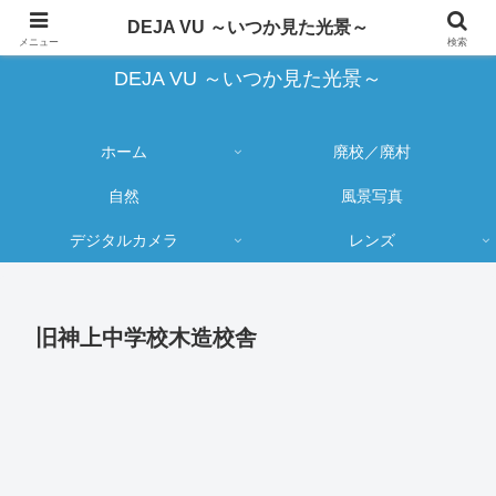
蔵出し写真の大売り出しとカメラ物欲のブログ
DEJA VU ～いつか見た光景～
メニュー
検索
DEJA VU ～いつか見た光景～
ホーム
廃校／廃村
自然
風景写真
デジタルカメラ
レンズ
旧神上中学校木造校舎