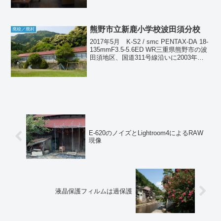
熊野市立新鹿小学校波田須分校
廃校／廃村
2017年5月 K-S2 / smc PENTAX-DA 18-
135mmF3.5-5.6ED WR三重県熊野市の波
田須地区、国道311号線沿いに2003年に
閉校となった新鹿小学校波田須分校があ
る。もとは波田須小学校という名称であ
ったが、児...
E-620のノイズとLightroom4によるRAW
現像
液晶保護フィルムは過保護