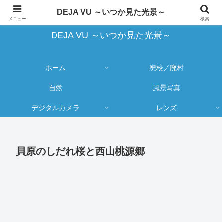
蔵出し写真の大売り出しとカメラ物欲のブログ
DEJA VU ～いつか見た光景～
メニュー
検索
DEJA VU ～いつか見た光景～
ホーム
廃校／廃村
自然
風景写真
デジタルカメラ
レンズ
貝原のしだれ桜と西山桃源郷