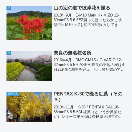
山の辺の道で彼岸花を撮る
花
2018年9月 E-M10 Mark II / M.ZD 12-
50mmF3.5-6.3EZ買ってほったらかし状
態のE-M10mk2を初の実戦投入してき
た。超近場だけど見頃になってきた彼岸
花を撮った。
奈良の無名桜名所
花
2016年4月 DMC-GM1S / G VARIO 12-
32mmF3.5-5.6 ASPH.奈良の平地の桜は4
月2日頃に満開を迎え、少し散り始めてい
たが、今日の雨で完全終了。前日の4月6
日に恒例の桜撮影ポイントを回ってき
た。折しも風に乗...
PENTAX K-30で撮る紅葉（その
風景写真
３）
2013年11月 K-30 / PENTAX DAL 18-
55mmF3.5-5.6AL紅葉（というか黄葉だ
が）シリーズ第三弾は奈良県天理市の銀
杏並木。実は前回の大兵主神社と同じ
11/30に撮っているのだが、ちょっと遅か
ったようでだいぶ葉が...