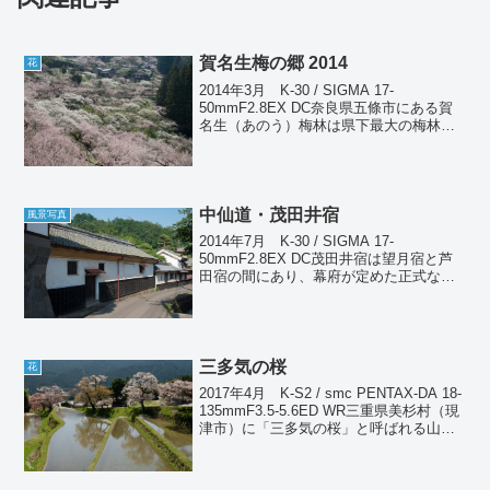
賀名生梅の郷 2014
花
2014年3月 K-30 / SIGMA 17-
50mmF2.8EX DC奈良県五條市にある賀
名生（あのう）梅林は県下最大の梅林で
あり、約2万本もの梅が咲き乱れる。ここ
はいわゆる観賞用の梅ではく、すべて収
穫用として栽培されているので、普通
に...
中仙道・茂田井宿
風景写真
2014年7月 K-30 / SIGMA 17-
50mmF2.8EX DC茂田井宿は望月宿と芦
田宿の間にあり、幕府が定めた正式な宿
場ではなく「間ノ宿」と呼ばれる民間の
宿場であったとされる。長久保宿も芦田
宿も望月宿も全部行ったことがあるが、
実...
三多気の桜
花
2017年4月 K-S2 / smc PENTAX-DA 18-
135mmF3.5-5.6ED WR三重県美杉村（現
津市）に「三多気の桜」と呼ばれる山桜
の名所がある。かなり山奥なので平地よ
り10日くらい遅れて見頃になる。今年は
とりわけ遅かっ...