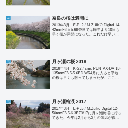
り10日くらい遅れて見頃になる。今年は
とりわけ遅かっ...
奈良の桜は満開に
花
2013年3月 E-PL2 / M.ZUIKO Digital 14-
42mmF3.5-5.6II奈良では昨年より10日も
早く桜が満開になった。これだけ早いと
予定も狂ってくるというものだ。山間部
ではいつ頃が満開になるのか、読みも難
しい。さて...
月ヶ瀬の桜 2018
花
2018年4月 K-S2 / smc PENTAX-DA 18-
135mmF3.5-5.6ED WR4月に入ると平地
の桜は早くも散ってしまったが、ここ月
ヶ瀬は平地より3日ほど遅いのでちょうど
満開から散り初めくらいであった。わず
か10日前には...
月ヶ瀬梅渓 2017
花
2017年3月 E-PL5 / M.Zuiko Digital 12-
50mmF3.5-6.3EZ3/17に月ヶ瀬梅渓に行っ
てきた。今年は2月から3月の気温が低か
ったため、開花がかなり遅れている。こ
の時期でも満開一歩手前といったところ