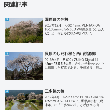
関連記事
園原町の冬桜
花
2017年12月 K-S2 / smc PENTAX-DA
18-135mmF3.5-5.6ED WR偶然見つけたん
だけど、何と冬に桜が咲いていた
（笑）。天理市の園原町という場所、天
理観光農園の敷地内にある。例の一本桜
の近くと言った方がわか...
貝原のしだれ桜と西山桃源郷
花
2013年4月 E-620 / ZUIKO Digital 14-
42mmF3.5-5.6先日、丹生小学校のついで
に撮影した写真である。予想通り、貝原
のしだれ桜は満開だった。残念ながら、
今日の雨と風でもう散ってしまっている
だろう。
三多気の桜
花
2017年4月 K-S2 / smc PENTAX-DA 18-
135mmF3.5-5.6ED WR三重県美杉村（現
津市）に「三多気の桜」と呼ばれる山桜
の名所がある。かなり山奥なので平地よ