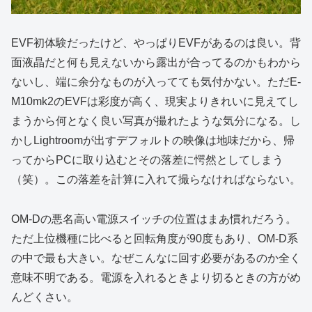
EVF初体験だったけど、やっぱりEVFがあるのは良い。背
面液晶だと何も見えないから露出が合ってるのかもわから
ないし、端に余分なものが入ってても気付かない。ただE-
M10mk2のEVFは彩度が高く、現実よりきれいに見えてし
まうから何となく良い写真が撮れたような気分になる。し
かしLightroomが出すデフォルトの映像は地味だから、帰
ってからPCに取り込むとその落差に愕然としてしまう
（笑）。この落差を計算に入れて撮らなければならない。
OM-Dの悪名高い電源スイッチの位置はまあ慣れだろう。
ただ上位機種に比べると回転角度が90度もあり、OM-D系
の中で最も大きい。なぜこんなに回す必要があるのか全く
意味不明である。電源を入れるときより切るときの方がめ
んどくさい。