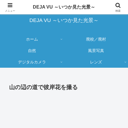
蔵出し写真の大売り出しとカメラ物欲のブログ
DEJA VU ～いつか見た光景～
メニュー
検索
DEJA VU ～いつか見た光景～
ホーム
廃校／廃村
自然
風景写真
デジタルカメラ
レンズ
山の辺の道で彼岸花を撮る