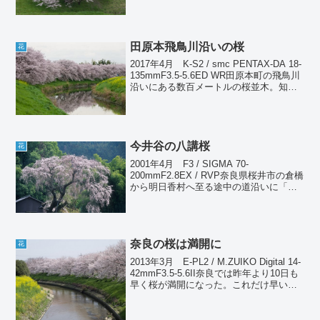
で少し散ってしまったが、まだほぼ満開
の状態を保っていてくれた...
田原本飛鳥川沿いの桜
花
2017年4月 K-S2 / smc PENTAX-DA 18-
135mmF3.5-5.6ED WR田原本町の飛鳥川
沿いにある数百メートルの桜並木。知名
度こそないが、県内有数の桜スポットで
毎年訪れている。いつも同じような絵し
か撮れないのだが...
今井谷の八講桜
花
2001年4月 F3 / SIGMA 70-
200mmF2.8EX / RVP奈良県桜井市の倉橋
から明日香村へ至る途中の道沿いに「八
講桜」と呼ばれる一本のしだれ桜があ
る。かつて満願寺という寺があったこと
から「満願寺の八講桜」とも呼ばれてい
る...
奈良の桜は満開に
花
2013年3月 E-PL2 / M.ZUIKO Digital 14-
42mmF3.5-5.6II奈良では昨年より10日も
早く桜が満開になった。これだけ早いと
予定も狂ってくるというものだ。山間部
ではいつ頃が満開になるのか、読みも難
しい。さて...