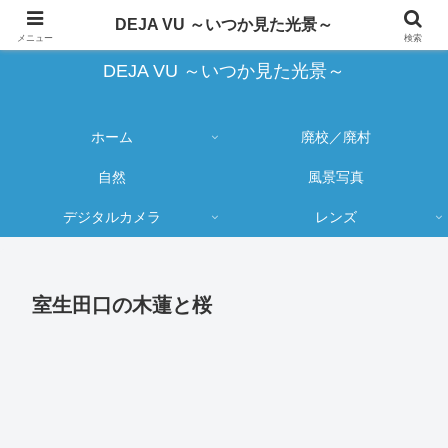
蔵出し写真の大売り出しとカメラ物欲のブログ
DEJA VU ～いつか見た光景～
メニュー
検索
DEJA VU ～いつか見た光景～
ホーム
廃校／廃村
自然
風景写真
デジタルカメラ
レンズ
室生田口の木蓮と桜