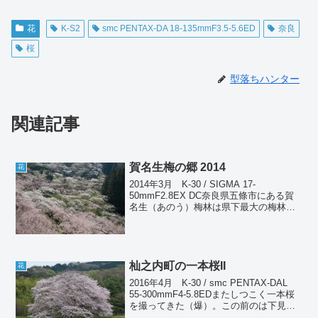
花
K-S2
smc PENTAX-DA 18-135mmF3.5-5.6ED
奈良
桜
型落ちハンター
関連記事
賀名生梅の郷 2014
花
2014年3月 K-30 / SIGMA 17-
50mmF2.8EX DC奈良県五條市にある賀
名生（あのう）梅林は県下最大の梅林で
あり、約2万本もの梅が咲き乱れる。ここ
はいわゆる観賞用の梅ではく、すべて収
穫用として栽培されているので、普通
に...
杣之内町の一本桜II
花
2016年4月 K-30 / smc PENTAX-DAL
55-300mmF4-5.8EDまたしつこく一本桜
を撮ってきた（爆）。この前のは下見
で、今回が本番である（笑）。昨日の雨