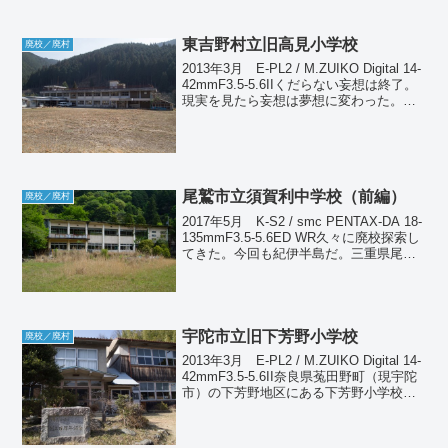
いる。やはり分校と呼ぶのがふさわし...
東吉野村立旧高見小学校
廃校／廃村
2013年3月 E-PL2 / M.ZUIKO Digital 14-
42mmF3.5-5.6IIくだらない妄想は終了。
現実を見たら妄想は夢想に変わった。
（爆）カメラなんて買わないのが一番。
さて、現実に戻って久しぶりにリアルタ
イムネタである...
尾鷲市立須賀利中学校（前編）
廃校／廃村
2017年5月 K-S2 / smc PENTAX-DA 18-
135mmF3.5-5.6ED WR久々に廃校探索し
てきた。今回も紀伊半島だ。三重県尾鷲
市の北に突き出した半島の先に須賀利と
いう集落があり、かつては風待ち港とし
て栄えたと言われ...
宇陀市立旧下芳野小学校
廃校／廃村
2013年3月 E-PL2 / M.ZUIKO Digital 14-
42mmF3.5-5.6II奈良県菟田野町（現宇陀
市）の下芳野地区にある下芳野小学校。
ここも非常によく通っている場所なので
現役だった頃を知っているが、2006年に
廃校とな...