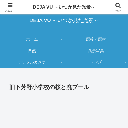
蔵出し写真の大売り出しとカメラ物欲のブログ
DEJA VU ～いつか見た光景～
メニュー
検索
DEJA VU ～いつか見た光景～
ホーム
廃校／廃村
自然
風景写真
デジタルカメラ
レンズ
旧下芳野小学校の桜と廃プール