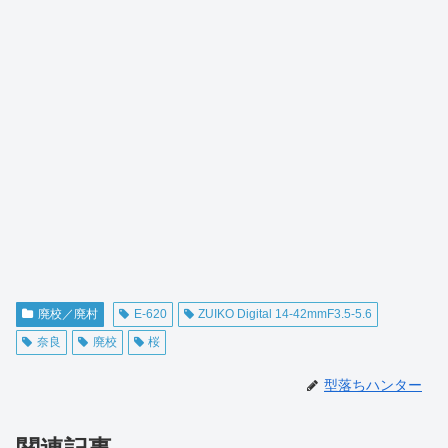
廃校／廃村
E-620
ZUIKO Digital 14-42mmF3.5-5.6
奈良
廃校
桜
型落ちハンター