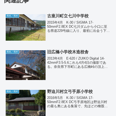
関連記事
古座川町立七川中学校
廃校／廃村
2015年4月 K-30 / SIGMA 17-
50mmF2.8EX DC七川ダムから小口に至
る県道229号線に入り、最初に出会う下露
の集落に七川中学校跡がある。平成13年
休校、平成17年廃校となっている。した
がって比較的新しいが、校舎は再...
旧広橋小学校木造校舎
廃校／廃村
2013年4月 E-620 / ZUIKO Digital 14-
42mmF3.5-5.6これも4月4日の撮影であ
る。奈良県下市町にある広橋峠の頂上に
建つ旧広橋小学校。ここも割と最近（と
言っても10年ほどになるが）廃校になっ
たので、現役だっ...
野迫川村立弓手原小学校
廃校／廃村
2016年5月 K-30 / SIGMA 17-
50mmF2.8EX DC弓手原地区は野迫川村
の最も奥にある集落で、先ほどの檜股小
学校からは同じ道沿いにある。弓手原小
学校も同じく1984年に休校扱いとなって