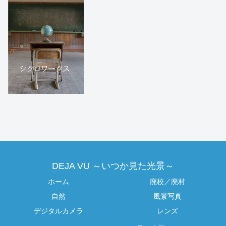
DEJA VU ～いつか見た光景～
ホーム
廃校／廃村
自然
風景写真
デジタルカメラ
レンズ