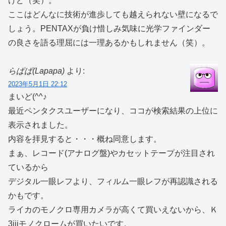
けど（笑）。
ここはどんなに技術が進歩しても越えられない壁になるで
しょう。PENTAXが負け惜しみ気味に光学ファインダー
の良さを語る理屈には一理あるかもしれません（笑）。
らぱぱ(Lapapa)
より:
2023年5月1日 22:12
まいど(^^♪
最近ペンタクスユーザーになり、ココが検索結果の上位に
表示されました。
内容を拝見すると・・・概ね同意します。
まぁ、レコード(アナログ盤)やカセットテープが注目され
ているから
デジタル一眼レフより、フィルム一眼レフが再認識される
かもです。
ライカのモノクロ専用カメラが高くて買いえないから、Ｋ
3iiiモノクロームが買いたいです。