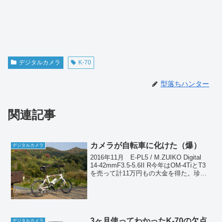
デジタルカメラ
K-70
型落ちハンター
関連記事
カメラが自転車に化けた（爆）
デジタルカメラ
2016年11月 E-PL5 / M.ZUIKO Digital
14-42mmF3.5-5.6II R今年はOM-4TiとT3
を売って計11万円もの大金を得た。珍し
くカメラ収支はプラスである（笑）。カ
メラを売って得た臨時収入であるから、
本...
3ヶ月使ってわかったK-70の欠点
デジタルカメラ