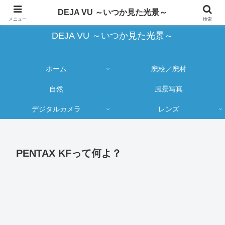
蔵出し写真の大売り出しとカメラ物欲のブログ
DEJA VU ～いつか見た光景～
メニュー
検索
DEJA VU ～いつか見た光景～
ホーム
廃校／廃村
自然
風景写真
デジタルカメラ
レンズ
PENTAX KFって何よ？