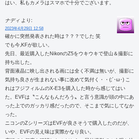
はい、私もカメラはスマホで十分でございます。
ナディ
より:
2023年4月29日 12:58
確かに突然発表された時は？？？でした 笑
でも今,KFが欲しい。
先日、最近購入したNikonのZ5をウキウキで登山＆撮影に
持ち出した。
背面液晶に映し出される画には全く不満は無いが、撮影に
気持ち良さが生まれない事に改めて気付く・・(;´･ω･) こ
れはフジフィルムのX-E3を購入した時から感じてはい
た。EVFは〝こんなもんだろう〟と言う意識が頭の中にあ
った上でのガッカリ感だったので、そこまで気にしてなか
った。
ニコンのZシリーズはEVFが良さそうで購入したのだが、
いや、EVFの見え味は実際かなり良い。