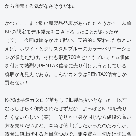
から商売する気がなさそうだね。
かつてここまで酷い新製品発表があっただろうか？ 以前
KPの限定モデル発売をこき下ろしたことがあったが
（笑）、今回は輪をかけて酷い。実質的に変わった点とい
えば、ホワイトとクリスタルブルーのカラーバリエーショ
ンが増えただけ。それも限定700台というプレミアム価値
を付けて熱烈なPENTAX信者に売り付けようとしている
魂胆が丸見えである。こんなカメラはPENTAX信者しか
買わない！
K-70は早速カタログ落ちして旧製品扱いとなった。以前
ならしばらく併売されたはずだが、よっぽどK-70を売り
たくないらしい（笑）。そりゃ中身が同じなら値段の高い
方を売りたいよね。本当は値上げしたかったのだろうが、
露骨に値上げすると目立つので、開発費を一切かけずに名