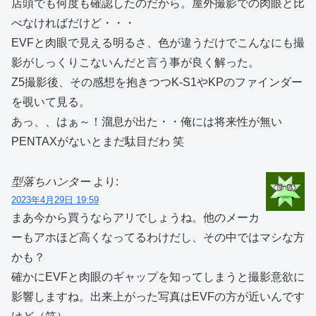
店頭でも何度も確認したのだから。屋外撮影での肉眼と比
べなければだけど・・・
EVFと肉眼で見える明るさ、色が違うだけでこんなにも撮
影がしっくりこないんだと言う事が良く解った。
Z5撮影後、その感想を抱きつつK-S1やKPのファインダー
を覗いて見る。
あっ、、はぁ～！溜息が出た・・俺には将来性が無い
PENTAXがないとまだ駄目だわ 笑
型落ちハンター
より:
2023年4月29日 19:59
まあ今から買うならアリでしょうね。他のメーカ
ーもアホほど高くなってるわけだし、その中ではマシな方
かも？
確かにEVFと肉眼のギャップを知ってしまうと撮影意欲に
影響しますね。出来上がった写真はEVFの方が近いんです