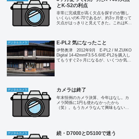
とK-S2の利点
非常に完成度が高く欠点を探すのが難し
いくらいのK-70であるが、約3ヶ月使って
欠点がはっきりと見えてきた。これはK-
S2にはなかったもので、K-70になって退
化した部分である。ある程度使ってみな
いと気付かないところだから、量販店で
E-PL2 気になったこと
触った程度...
デジタルカメラ
伊勢奥津 2012年9月 E-PL2 / M.ZUIKO
Digital 14-42mmF3.5-5.6IIE-PL2を購入し
てもうすぐ2ヶ月になるが、いくつか気に
なる点も明らかになってきた。大きくは
以下の3点だ。
カメラは終了
デジタルカメラ
年末恒例のカメラ決算、今年はなし。カ
メラ関係に1円も使わなかったから
（笑）。もうカメラなんて興味もないけ
ど、今年は2つの意味でカメラ終了の年だ
ったと思う。一つは自分の趣味としての
カメラ終了、もう一つは業界としてのカ
メラ終了である。
続・D7000とD5100で迷う
デジタルカメラ