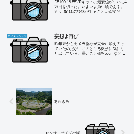
D5100 18-55VRキットの最安値がついに4
万円を切った。いよいよ買い頃である。
近々D5100の後継が出ることは確実だろ
うから、順調な値下がりと言える。一方
D7000はといえば、ボディー単体が一時
63000円台まで下がったが、このとこ...
妄想よ再び
デジタルカメラ
昨年末からカメラ物欲が完全に消え去っ
ていたのだが、このところ微妙に気にな
り出している。長いこと価格.comなど見
てなかったのだが、出来心で見てしまっ
たのがいけなかった（爆）。最近の情勢
はといえば、あれほど悩み続けたD7000
とD5100は値...
あらぎ島
センサーサイズの嘘