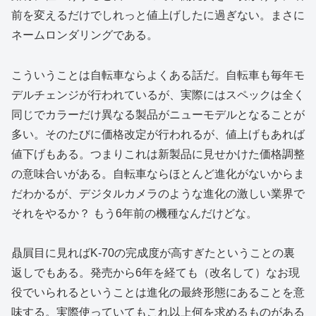
前を変えるだけでしれっと値上げしたに過ぎない。まさに
ネームロンダリングである。
こういうことは自転車ならよくある話だ。自転車も毎年モ
デルチェンジが行われているが、実際にはスペックは全く
同じでカラーだけ異なる製品がニューモデルとなることが
多い。そのたびに価格改定が行われるが、値上げもあれば
値下げもある。つまりこれは新製品に見せかけた価格調整
の意味合いがある。自転車ならほとんど進化がないからま
だわかるが、デジタルカメラのような進化の激しい業界で
それをやるか？ もう6年前の機種なんだけどな。
贔屓目に見ればK-70の完成度が高すぎたということの裏
返しでもある。発売から6年を経ても（改名して）なお現
役でいられるということは進化の最終形態にあることを意
味する。実際使っていてもこれ以上何を求めるものがある