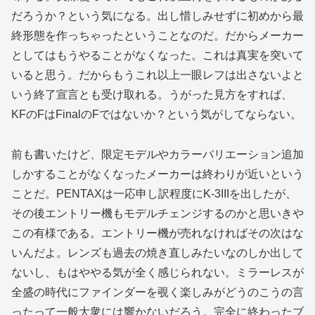
だろうか？という気になる。出し惜しみせずに初めから最
終形態を作っちゃったということなのだ。だからメーカー
としてはもうやることがなくなった。これは真実を突いて
いると思う。だからもうこれ以上一眼レフは出さないよと
いう終了宣言とも受け取れる。うがった見方をすれば、
KFのFはFinalのFではないか？という気がしてならない。
前も書いたけど、限定モデルやカラーバリエーション追加
しかすることがなくなったメーカーは終わりが近いという
ことだ。PENTAXは一応申し訳程度にK-3IIIを出したが、
その後エントリー機もモデルチェンジするのかと思いきや
この有様である。エントリー機が売れなければその次はな
いんだよ。レンズも過去の焼き直しみたいなのしか出して
ないし、もはややる気が全く感じられない。ミラーレスが
全盛の時代にファインダーを覗く楽しみがどうのこうの言
ったって一般大衆には響かないだろう。完全に終わったブ