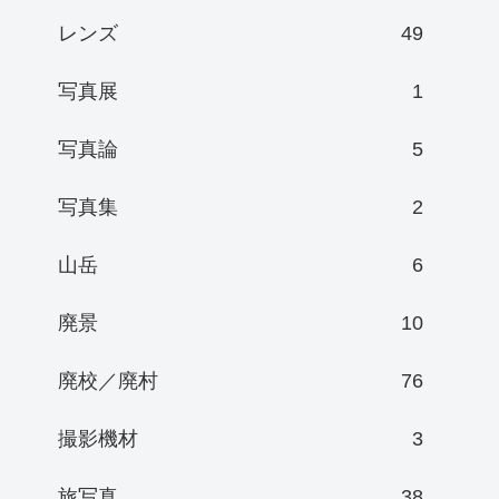
レンズ
49
写真展
1
写真論
5
写真集
2
山岳
6
廃景
10
廃校／廃村
76
撮影機材
3
旅写真
38