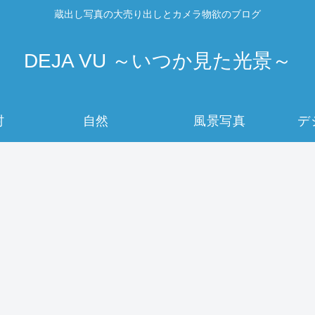
蔵出し写真の大売り出しとカメラ物欲のブログ
DEJA VU ～いつか見た光景～
村
自然
風景写真
デ