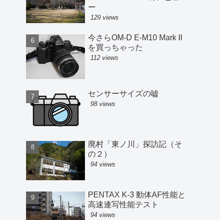
ー
129 views
今さらOM-D E-M10 Mark II
を買っちゃった
112 views
センサーサイズの嘘
98 views
廃村「東ノ川」探訪記（そ
の２）
94 views
PENTAX K-3 動体AF性能と
高速連写性能テスト
94 views