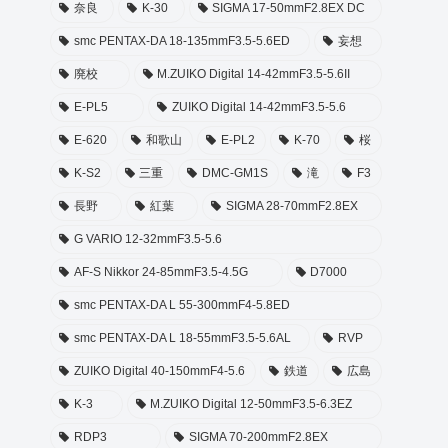
奈良
K-30
SIGMA 17-50mmF2.8EX DC
smc PENTAX-DA 18-135mmF3.5-5.6ED
妄想
廃校
M.ZUIKO Digital 14-42mmF3.5-5.6II
E-PL5
ZUIKO Digital 14-42mmF3.5-5.6
E-620
和歌山
E-PL2
K-70
桜
K-S2
三重
DMC-GM1S
滝
F3
長野
紅葉
SIGMA 28-70mmF2.8EX
G VARIO 12-32mmF3.5-5.6
AF-S Nikkor 24-85mmF3.5-4.5G
D7000
smc PENTAX-DA L 55-300mmF4-5.8ED
smc PENTAX-DA L 18-55mmF3.5-5.6AL
RVP
ZUIKO Digital 40-150mmF4-5.6
鉄道
広島
K-3
M.ZUIKO Digital 12-50mmF3.5-6.3EZ
RDP3
SIGMA 70-200mmF2.8EX