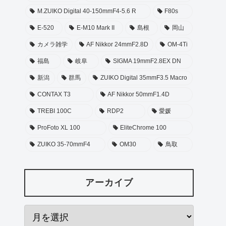
M.ZUIKO Digital 40-150mmF4-5.6 R
F80s
E-520
E-M10 Mark II
島根
岡山
カメラ雑学
AF Nikkor 24mmF2.8D
OM-4Ti
福島
岐阜
SIGMA 19mmF2.8EX DN
新潟
群馬
ZUIKO Digital 35mmF3.5 Macro
CONTAX T3
AF Nikkor 50mmF1.4D
TREBI 100C
RDP2
愛媛
ProFoto XL 100
EliteChrome 100
ZUIKO 35-70mmF4
OM30
鳥取
アーカイブ