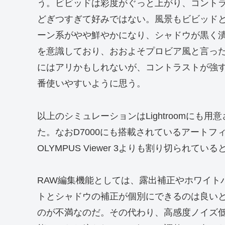
う。ビビッドは彩度がぐっと上がり、コント
どぎつすぎて好みではない。風景もビビッド
ーン系がやや鮮やかになり、シャドウが黒く
を意識しており、おおよそプロビア風と言っ
にはアリかもしれないが、コントラストが強
番使いやすいように思う。
以上のシミュレーションはLightroomに
た。なおD7000にも搭載されているアート
OLYMPUS Viewer 3よりも割り切られて
RAW編集機能としては、露出補正やホワイト
トとシャドウの補正が個別にできるのは良いと評価す
のが不満なのだ。その代わり、高感度ノイズ