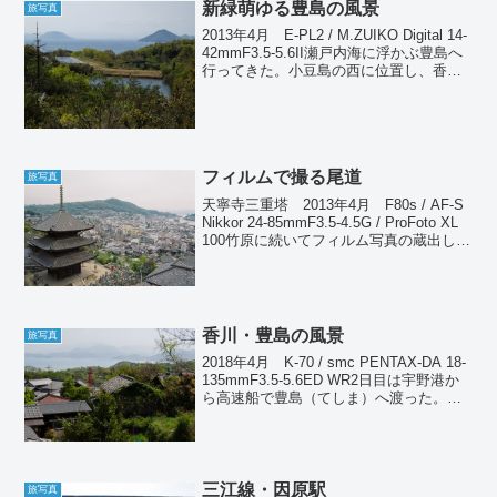
新緑萌ゆる豊島の風景
旅写真
2013年4月 E-PL2 / M.ZUIKO Digital 14-
42mmF3.5-5.6II瀬戸内海に浮かぶ豊島へ
行ってきた。小豆島の西に位置し、香川
県に属する周囲18kmの小さな島である。
かつては産廃問題でマイナスのイメージ
があった...
フィルムで撮る尾道
旅写真
天寧寺三重塔 2013年4月 F80s / AF-S
Nikkor 24-85mmF3.5-4.5G / ProFoto XL
100竹原に続いてフィルム写真の蔵出しで
ある。尾道は数々の映画の舞台にもなっ
た街で、坂道から見える海の風景が何
と...
香川・豊島の風景
旅写真
2018年4月 K-70 / smc PENTAX-DA 18-
135mmF3.5-5.6ED WR2日目は宇野港か
ら高速船で豊島（てしま）へ渡った。豊
島は香川県ではあるが、岡山県からの方
が近いという位置にある。過去二度訪れ
たことがあるのだ...
三江線・因原駅
旅写真