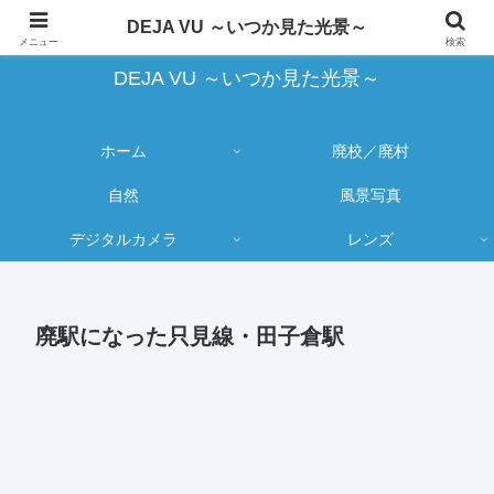
蔵出し写真の大売り出しとカメラ物欲のブログ
DEJA VU ～いつか見た光景～
メニュー
検索
DEJA VU ～いつか見た光景～
ホーム
廃校／廃村
自然
風景写真
デジタルカメラ
レンズ
廃駅になった只見線・田子倉駅