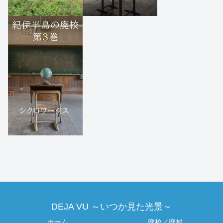
DEJA VU ～いつか見た光景～
ホーム
廃校／廃村