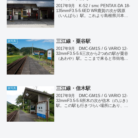
2017年9月 K-S2 / smc PENTAX-DA 18-
135mmF3.5-5.6ED WR鹿賀の次が因原
（いんばら）駅。これより島根県川本町
となる。ここは四方から道路が集まる交
通の要衝で、付近には道の駅もあってか
なり賑やかな場所だ...
三江線・粟谷駅
旅写真
2017年9月 DMC-GM1S / G VARIO 12-
32mmF3.5-5.6三次から2つめの駅が粟谷
（あわや）駅。ここまで来ると市街地を
離れ、江の川沿いを走るようになる。県
道からちょっと坂を上がったところにあ
るのだが、気をつけてない...
三江線・信木駅
旅写真
2017年9月 DMC-GM1S / G VARIO 12-
32mmF3.5-5.6所木の次が信木（のぶき）
駅。この駅も行きづらい場所にあり、県
道から細くて急な坂を下りていかなけれ
ばならない。車で直接入ることは不可
能。