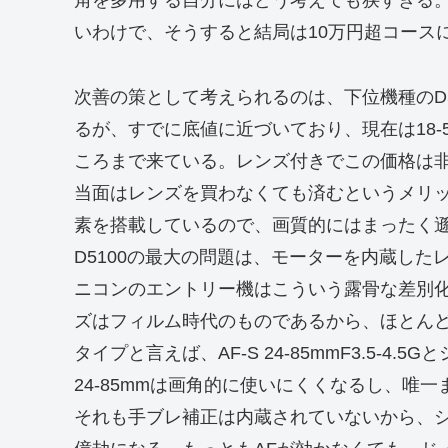
角を多用する自分にはどう考えても狭すぎる。
いわけで、そうすると結局は10万円超コース
次善の策として考えられるのは、下位機種のD
るが、すでに底値に近づいており、現在は18-55m
ころまで来ている。レンズ付きでこの価格は
当面はレンズを買わなくても済むというメリットが
素を搭載しているので、画質的にはまったく
D5100の最大の問題は、モーターを内蔵した
ニコンのエントリー機はこういう露骨な差別
ズはフィルム時代のものであるから、ほとん
タイプと言えば、AF-S 24-85mmF3.5-4.5
24-85mmは画角的に使いにくくなるし、唯一
それも手ブレ補正は内蔵されていないから、