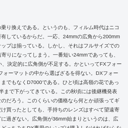
の乗り換えである。というのも、フィルム時代はニコ
しているからだ。一応、24mmの広角から200mm
ナップは揃っている。しかし、それはフルサイズでの
遠寄りになってしまう。一番短い24mmであっても、
まい、決定的に広角側が不足する。かといってFXフォー
フォーマットの中から選ばざるを得ない。DXフォー
までもなくD7000である。ひと頃は高嶺の花であっ
前半まで下がってきている。この秋頃には後継機発表
なのだろう。このくらいの価格なら何とか頑張ってギ
だけ買ったとしても、手持ちのレンズはすべて望遠寄
に過ぎない。広角側が36mm始まりというのは、広