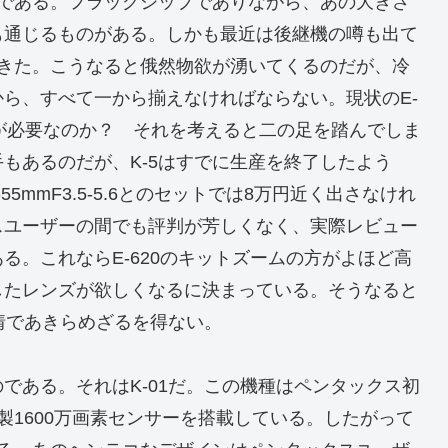
5である。フラッグシップでありながら、あの大きさ
も通じるものがある。しかも最近は後継機の噂も出て
てきた。こうなると俄然物欲が湧いてくるのだが、冷
ら、すべて一から揃えなければならない。現状のE-
資が必要なのか？ それを考えると二の足を踏んでしま
もあるのだが、K-5はすでに生産を終了したよう
5mmF3.5-5.6とのセットでは8万円近く出さなけれ
スユーザーの間でも評判が芳しくなく、実際レビュー
る。これならE-620のキットズームの方がよほど高
したレンズが欲しくなるに決まっている。そうなると
情であきらめざるを得ない。
である。それはK-01だ。この機種はペンタックス初
製1600万画素センサーを搭載している。したがって