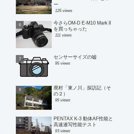
ー
125 views
今さらOM-D E-M10 Mark II
を買っちゃった
111 views
センサーサイズの嘘
95 views
廃村「東ノ川」探訪記（そ
の２）
95 views
PENTAX K-3 動体AF性能と
高速連写性能テスト
93 views