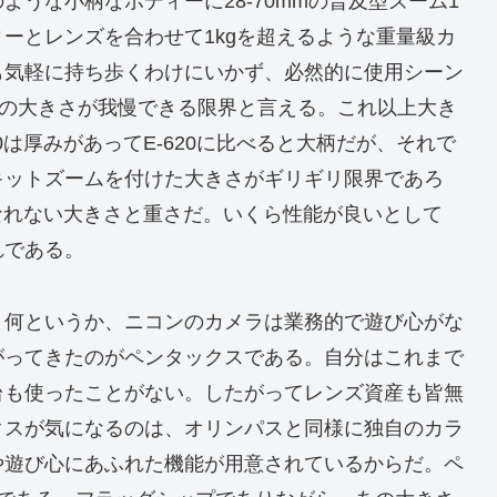
ような小柄なボディーに28-70mmの普及型ズーム1
ーとレンズを合わせて1kgを超えるような重量級カ
も気軽に持ち歩くわけにいかず、必然的に使用シーン
20の大きさが我慢できる限界と言える。これ以上大き
0は厚みがあってE-620に比べると大柄だが、それで
キットズームを付けた大きさがギリギリ限界であろ
はなれない大きさと重さだ。いくら性能が良いとして
れである。
。何というか、ニコンのカメラは業務的で遊び心がな
がってきたのがペンタックスである。自分はこれまで
台も使ったことがない。したがってレンズ資産も皆無
クスが気になるのは、オリンパスと同様に独自のカラ
や遊び心にあふれた機能が用意されているからだ。ペ