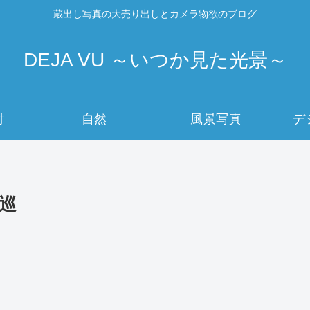
蔵出し写真の大売り出しとカメラ物欲のブログ
DEJA VU ～いつか見た光景～
村
自然
風景写真
デ
巡