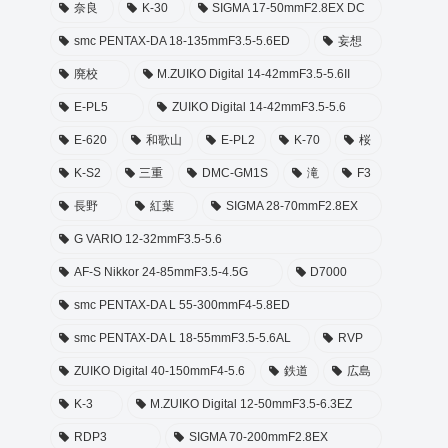
奈良
K-30
SIGMA 17-50mmF2.8EX DC
smc PENTAX-DA 18-135mmF3.5-5.6ED
妄想
廃校
M.ZUIKO Digital 14-42mmF3.5-5.6II
E-PL5
ZUIKO Digital 14-42mmF3.5-5.6
E-620
和歌山
E-PL2
K-70
桜
K-S2
三重
DMC-GM1S
滝
F3
長野
紅葉
SIGMA 28-70mmF2.8EX
G VARIO 12-32mmF3.5-5.6
AF-S Nikkor 24-85mmF3.5-4.5G
D7000
smc PENTAX-DA L 55-300mmF4-5.8ED
smc PENTAX-DA L 18-55mmF3.5-5.6AL
RVP
ZUIKO Digital 40-150mmF4-5.6
鉄道
広島
K-3
M.ZUIKO Digital 12-50mmF3.5-6.3EZ
RDP3
SIGMA 70-200mmF2.8EX