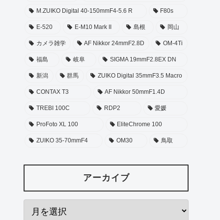
M.ZUIKO Digital 40-150mmF4-5.6 R
F80s
E-520
E-M10 Mark II
島根
岡山
カメラ雑学
AF Nikkor 24mmF2.8D
OM-4Ti
福島
岐阜
SIGMA 19mmF2.8EX DN
新潟
群馬
ZUIKO Digital 35mmF3.5 Macro
CONTAX T3
AF Nikkor 50mmF1.4D
TREBI 100C
RDP2
愛媛
ProFoto XL 100
EliteChrome 100
ZUIKO 35-70mmF4
OM30
鳥取
アーカイブ