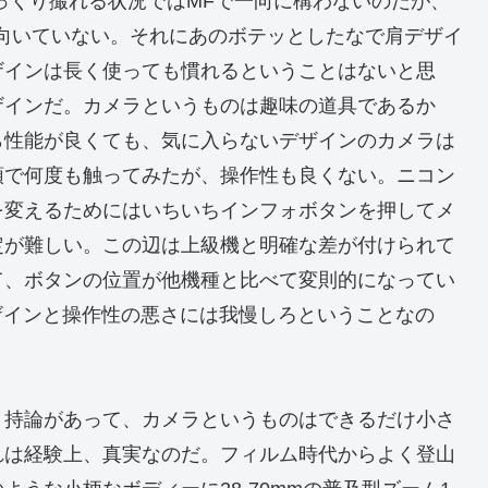
っくり撮れる状況ではMFで一向に構わないのだが、
は向いていない。それにあのボテッとしたなで肩デザイ
ザインは長く使っても慣れるということはないと思
ザインだ。カメラというものは趣味の道具であるか
ら性能が良くても、気に入らないデザインのカメラは
頭で何度も触ってみたが、操作性も良くない。ニコン
を変えるためにはいちいちインフォボタンを押してメ
定が難しい。この辺は上級機と明確な差が付けられて
て、ボタンの位置が他機種と比べて変則的になってい
デザインと操作性の悪さには我慢しろということなの
う持論があって、カメラというものはできるだけ小さ
れは経験上、真実なのだ。フィルム時代からよく登山