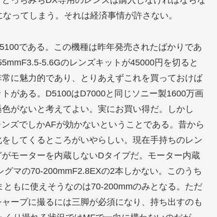
どっちみちDX専用のレンズは購入しなければならな
になってしまう。それは経済事情が許さない。
5100である。この機種は昨年発売されたばかりであ
mF3.5-5.6Gのレンズキットが45000円を切ると
非常に魅力的であり、とりあえずこれを買っておけば
ある。D5100はD7000と同じソニー製1600万画
遜色がないと考えてよい。実にお買い得だ。しかし
レンズでしかAFが効かないということである。昔から
化をしてくるところがいやらしい。現在手持ちのレン
どがモーターを内蔵しないDタイプだ。モーター内蔵
Gとシグマの70-200mmF2.8EXの2本しかない。このうち
まともに使えそうなのは70-200mmのみとなる。ただ
シャープに撮るには三脚が必須になり、持ち出すのも