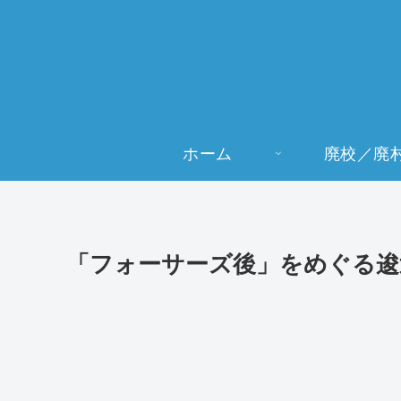
ホーム
廃校／廃
「フォーサーズ後」をめぐる逡