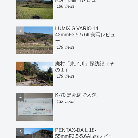
186 views
LUMIX G VARIO 14-
42mmF3.5-5.6II 実写レビュ
ー
179 views
廃村「東ノ川」探訪記（そ
の１）
179 views
K-70 黒死病で入院
132 views
PENTAX-DA L 18-
55mmF3.5-5.6ALのレビュ