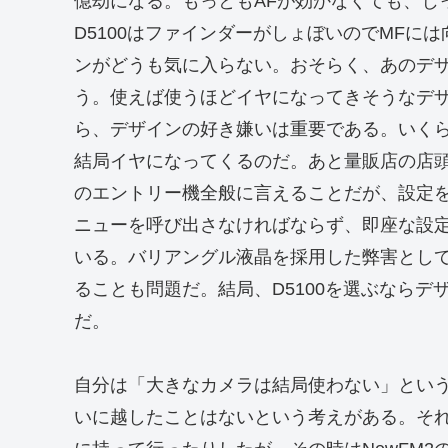
億劫になる。もっともAFが効かなくても、じ
D5100はファインダーがしょぼいのでMFに
ンがどうも気に入らない。おそらく、あのデ
う。使えば使うほどイヤになってきそうなデ
ら、デザインの好き嫌いは重要である。いく
結局イヤになってくるのだ。あと量販店の店
のエントリー機全般に言えることだが、設定
ニューを呼び出さなければならず、即座な設
いる。バリアングル液晶を採用した弊害とし
ることも問題だ。結局、D5100を選ぶなら
だ。
自分は「大きなカメラは結局使わない」とい
いに越したことはないという考えがある。そ