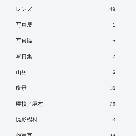
レンズ
49
写真展
1
写真論
5
写真集
2
山岳
6
廃景
10
廃校／廃村
76
撮影機材
3
旅写真
38