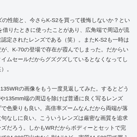
ンズの性能と、今さらK-S2を買って後悔しないか？とい
らK-3を借りたときに使ったことがあり、広角端で周辺が流
認定されたレンズである（笑）。またK-S2も一時は
が、K-70の登場で存在が霞んでしまった。だからい
タイムセールだからグズグズしているとなくなってし
笑）。
-135WRの画像をもう一度見返してみた。するとどう
や135mm端の周辺を除けば普通に良く写るレンズ
プで色乗りも良い。高倍率ズームなんだから両端が落
文句なしに良い。こういうレンズは厳密な画質を追求
ンズだろう。しかもWRだからボディーとセットで完