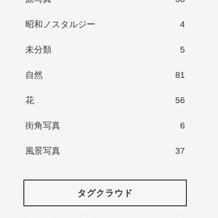
昭和ノスタルジー
4
未分類
5
自然
81
花
56
街角写真
6
風景写真
37
タグクラウド