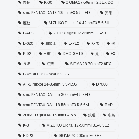
奈良
K-30
SIGMA 17-50mmF2.8EX DC
smc PENTAX-DA 18-135mmF3.5-5.6ED
妄想
廃校
M.ZUIKO Digital 14-42mmF3.5-5.6II
E-PL5
ZUIKO Digital 14-42mmF3.5-5.6
E-620
和歌山
E-PL2
K-70
桜
K-S2
三重
DMC-GM1S
滝
F3
長野
紅葉
SIGMA 28-70mmF2.8EX
G VARIO 12-32mmF3.5-5.6
AF-S Nikkor 24-85mmF3.5-4.5G
D7000
smc PENTAX-DA L 55-300mmF4-5.8ED
smc PENTAX-DA L 18-55mmF3.5-5.6AL
RVP
ZUIKO Digital 40-150mmF4-5.6
鉄道
広島
K-3
M.ZUIKO Digital 12-50mmF3.5-6.3EZ
RDP3
SIGMA 70-200mmF2.8EX