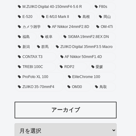
M.ZUIKO Digital 40-150mmF4-5.6 R
F80s
E-520
E-M10 Mark II
島根
岡山
カメラ雑学
AF Nikkor 24mmF2.8D
OM-4Ti
福島
岐阜
SIGMA 19mmF2.8EX DN
新潟
群馬
ZUIKO Digital 35mmF3.5 Macro
CONTAX T3
AF Nikkor 50mmF1.4D
TREBI 100C
RDP2
愛媛
ProFoto XL 100
EliteChrome 100
ZUIKO 35-70mmF4
OM30
鳥取
アーカイブ