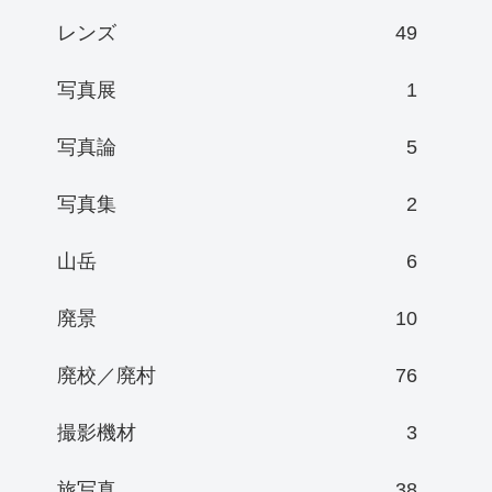
レンズ
49
写真展
1
写真論
5
写真集
2
山岳
6
廃景
10
廃校／廃村
76
撮影機材
3
旅写真
38