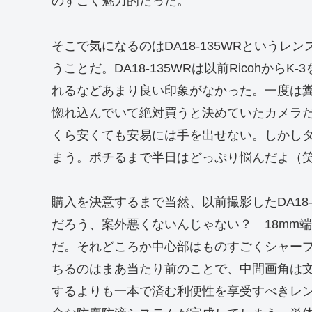
のすごく魅力的だった。
そこで気になるのはDA18-135WRというレ
うことだ。DA18-135WRは以前Ricohか
れるなどあまり良い印象がなかった。一度は糞
惚れ込んでいて絶対買うと決めていたカメラだ
くら安くても安易には手を出せない。しかし
まう。ポチるまで半日はどっぷり悩んだよ（
購入を決意するまで当然、以前撮影したDA18
だろう、案外悪くないんじゃない？ 18mm端
だ。それどころか中心部はものすごくシャー
ちるのはまあ当たり前のことで、中間画角は
するよりも一本で済む利便性を享受すべきレ