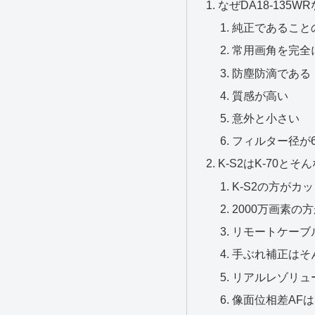
なぜDA18-135W
純正であること
常用画角を完全
防塵防滴である
質感が高い
意外と小さい
フィルター径が6
K-S2はK-70と
K-S2の方がカ
2000万画素の
リモートケーブ
手ぶれ補正はそ
リアルレゾリュ
像面位相差AF