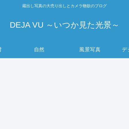
蔵出し写真の大売り出しとカメラ物欲のブログ
DEJA VU ～いつか見た光景～
村
自然
風景写真
デ