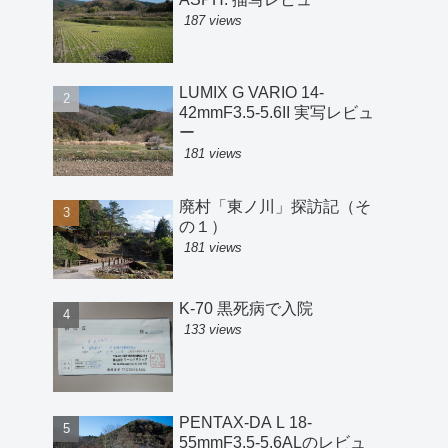
187 views
LUMIX G VARIO 14-
42mmF3.5-5.6II 実写レビュ
ー
181 views
廃村「東ノ川」探訪記（そ
の１）
181 views
K-70 黒死病で入院
133 views
PENTAX-DA L 18-
55mmF3.5-5.6ALのレビュ