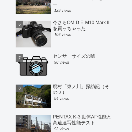
ー
129 views
今さらOM-D E-M10 Mark II
を買っちゃった
106 views
センサーサイズの嘘
98 views
廃村「東ノ川」探訪記（そ
の２）
94 views
PENTAX K-3 動体AF性能と
高速連写性能テスト
92 views