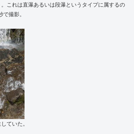
う。これは直瀑あるいは段瀑というタイプに属するの
秒で撮影。
生していた。