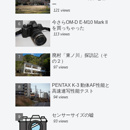
ー
121 views
今さらOM-D E-M10 Mark II
を買っちゃった
113 views
廃村「東ノ川」探訪記（そ
の２）
97 views
PENTAX K-3 動体AF性能と
高速連写性能テスト
94 views
センサーサイズの嘘
93 views