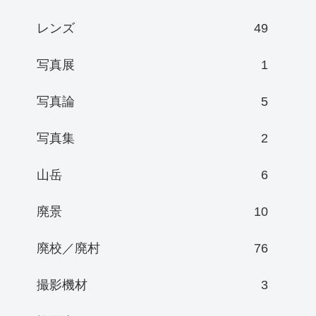
レンズ
49
写真展
1
写真論
5
写真集
2
山岳
6
廃景
10
廃校／廃村
76
撮影機材
3