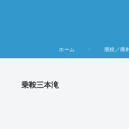
ホーム
廃校／廃
乗鞍三本滝