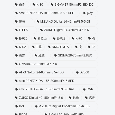
奈良
K-30
SIGMA 17-50mmF2.8EX DC
smc PENTAX-DA 18-135mmF3.5-5.6ED
妄想
廃校
M.ZUIKO Digital 14-42mmF3.5-5.6II
E-PL5
ZUIKO Digital 14-42mmF3.5-5.6
E-620
和歌山
E-PL2
K-70
桜
K-S2
三重
DMC-GM1S
滝
F3
長野
紅葉
SIGMA 28-70mmF2.8EX
G VARIO 12-32mmF3.5-5.6
AF-S Nikkor 24-85mmF3.5-4.5G
D7000
smc PENTAX-DA L 55-300mmF4-5.8ED
smc PENTAX-DA L 18-55mmF3.5-5.6AL
RVP
ZUIKO Digital 40-150mmF4-5.6
鉄道
広島
K-3
M.ZUIKO Digital 12-50mmF3.5-6.3EZ
RDP3
SIGMA 70-200mmF2.8EX