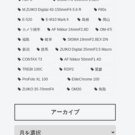
M.ZUIKO Digital 40-150mmF4-5.6 R
F80s
E-520
E-M10 Mark II
島根
岡山
カメラ雑学
AF Nikkor 24mmF2.8D
OM-4Ti
福島
岐阜
SIGMA 19mmF2.8EX DN
新潟
群馬
ZUIKO Digital 35mmF3.5 Macro
CONTAX T3
AF Nikkor 50mmF1.4D
TREBI 100C
RDP2
愛媛
ProFoto XL 100
EliteChrome 100
ZUIKO 35-70mmF4
OM30
鳥取
アーカイブ