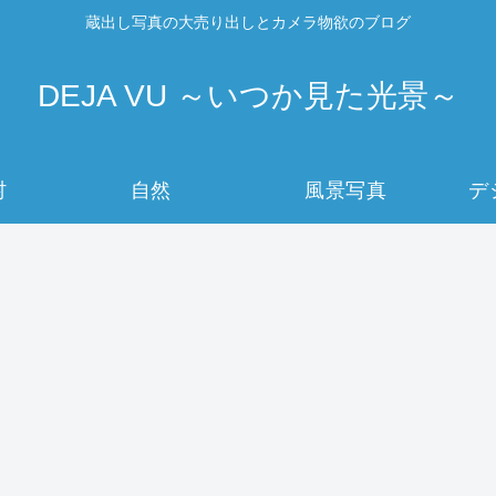
蔵出し写真の大売り出しとカメラ物欲のブログ
DEJA VU ～いつか見た光景～
村
自然
風景写真
デ