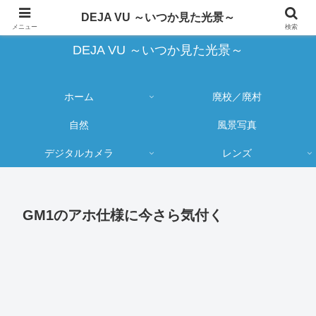
蔵出し写真の大売り出しとカメラ物欲のブログ
DEJA VU ～いつか見た光景～
メニュー
検索
DEJA VU ～いつか見た光景～
ホーム
廃校／廃村
自然
風景写真
デジタルカメラ
レンズ
GM1のアホ仕様に今さら気付く