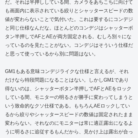
だ。それは半押ししている間、カメラをあちこちに向けて
も画面内に表示されている絞りとシャッタースピードの数
値が変わらないことで気付いた。これは要するにコンデジ
と同じ仕様なんだな。ほとんどのコンデジはシャッターボ
タン半押しでAFとAEが両方固定される。むしろ別々にな
っているのを見たことがない。コンデジはそういう仕様だ
と思って使っているから別に問題はない。
GM1もある意味コンデジライクな仕様と言えるが、それ
だけなら特段問題になることはない。しかしGM1であり
得ないのは、シャッターボタン半押しでAFとAEをロック
している間、モニターの明るさが勝手に変わってしまうと
いう致命的なクソ仕様である。もちろんAEロックしてい
るから絞りやシャッタースピードの数値は固定されたまま
変わらない。それなのにモニターは常に適正露出になるよ
うに明るさに追従するもんだから、見かけ上は露出が合っ