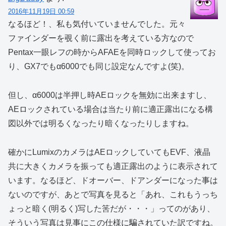
2016年11月19日 00:59
なるほど！、私も気付いていませんでした。元々
ファインダーを覗く前に露出を考えている方なので
Pentax一眼レフの時からAFAEを同時ロックして使ってお
り、GX7でもα6000でも同じ設定なんですよ(笑)。
但し、α6000は半押し時AEロックを無効に出来ますし、
AEロックされている場合は当たり前に適正露出になる構
図以外では明るくなったり暗くなったりしますね。
確かにLumixのカメラはAEロックしていてもEVF、液晶
共に大きくカメラを振っても適正露出のように表示されて
います。なるほど、ドオーバー、ドアンダーになった事は
ないのですが、あとで写真を見ると「あれ、これもうっち
ょっと暗く(明るく)写した筈だが・・・」ってのがあり、
そういう写真は見事にこの仕様に騙されていた訳ですね。