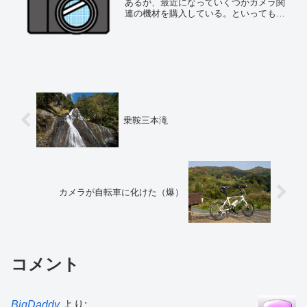
あるが、最近になっていくつかカメラ関
連の機材を購入している。といってもこ
こ数年という話だが。現在最も稼働率が
高いカメラはLUMIXのGM1Sである。ほ
とんどこれしか使ってないと言ってもい
い。E-M10 ...
乗鞍三本滝
カメラが自転車に化けた（爆）
コメント
BigDaddy
より: