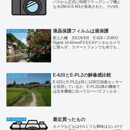
パスから正式に時期フラッグシップ機と
なるOM-D E-M1が発表された。その内容
はすでに明らかになっているから今さら
騒ぐほどのことではないが、注目された
のはフォーサーズの行方である。オリン
パスからは公式な...
液晶保護フィルムは過保護
デジタルカメラ
郡上八幡 2011年8月 E-620 / ZUIKO
Digital 14-42mmF3.5-5.6デジタルカメラ
に限らず、スマートフォンでも何でも液
晶には必ず保護フィルムを貼るっていう
人、多いのではないのだろうか？ たぶ
んこういう人はデジ...
E-620とE-PL2の解像感比較
デジタルカメラ
E-620とE-PL2は同じ1200万画素センサー
を採用しているが、E-PL2以降の機種で
は従来機種に比べてローパスフィルター
が薄くなっていると言われ、解像感が向
上しているとの噂がある。E-5で搭載され
たファインディテール処理こそ採用して
い...
最近買ったもの
デジタルカメラ
カメラなどもはや1ミリも興味はないので