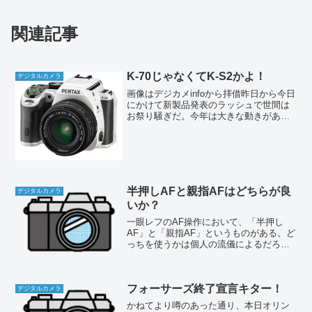
関連記事
K-70じゃなくてK-S2かよ！
デジタルカメラ
画像はデジカメinfoから拝借昨日から今日
にかけて新製品発表のラッシュで世間は
お祭り騒ぎだ。今年は大きな動きがあり
そうだが、はっきり言ってカメラなんて
まったく興味もないし、どうでもいい
（爆）。一応ペンタックス関係ではいよ
いよ135フルフレー...
半押しAFと親指AFはどちらが良
デジタルカメラ
いか？
一眼レフのAF操作において、「半押し
AF」と「親指AF」というものがある。ど
っちを使うかは個人の流儀によるだろう
が、一般的には圧倒的に半押しAF派が多
いと思う。ただしそれはカメラのデフォ
ルトがもともと半押しAFになっているか
フォーサーズ終了宣言キター！
らであり、説明書...
デジタルカメラ
かねてより噂のあった通り、本日オリン