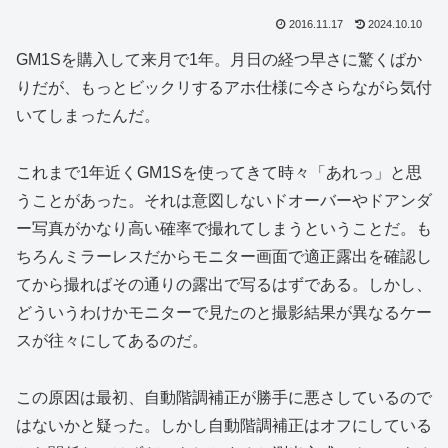
2016.11.17
2024.10.10
GM1Sを購入して来月で1年。月日の経つ早さに驚くばか
りだが、もっとビックリするアホ仕様に今さらながら気付
いてしまったんだ。
これまで1年近くGM1Sを使ってきて時々「あれっ」と思
うことがあった。それは意図しないドオーバーやドアンダ
ー写真がかなり高い確率で撮れてしまうということだ。も
ちろんミラーレスだからモニター画面で適正露出を確認し
てから撮ればその通りの露出で写るはずである。しかし、
どういうわけかモニターで見たのと撮影結果が異なるケー
スが往々にしてあるのだ。
この原因は最初、自動階調補正が勝手に悪さしているので
はないかと疑った。しかし自動階調補正はオフにしている