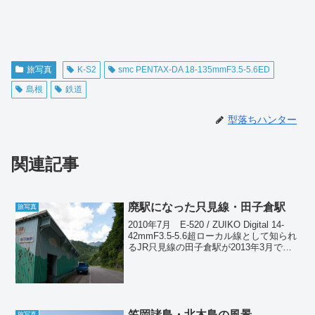
旅写真
K-S2
smc PENTAX-DA 18-135mmF3.5-5.6ED
島根
鉄道
型落ちハンター
関連記事
廃駅になった只見線・田子倉駅
旅写真
2010年7月 E-520 / ZUIKO Digital 14-
42mmF3.5-5.6超ローカル線として知られ
るJR只見線の田子倉駅が2013年3月で廃
止になったと聞いたので、ネタにしてみ
る。別に鉄ちゃんしてたわけではないの
だが、3年前...
笠岡諸島・北木島の風景
旅写真