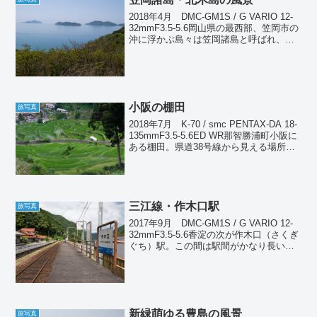
2018年4月 DMC-GM1S / G VARIO 12-
32mmF3.5-5.6岡山県の最西部、笠岡市の
沖に浮かぶ島々は笠岡諸島と呼ばれ、そ
の中で最大の島が北木島である。本州と
四国の中間付近に当たり、笠岡港からフ
ェリーで1時間を要する距...
小阪の棚田
旅写真
2018年7月 K-70 / smc PENTAX-DA 18-
135mmF3.5-5.6ED WR那智勝浦町小阪に
ある棚田。県道38号線から見える場所に
ある。この道は何度も通っているのだ
が、今まで全く知らなかった（笑）。知
ったのはGoog...
三江線・作木口駅
旅写真
2017年9月 DMC-GM1S / G VARIO 12-
32mmF3.5-5.6香淀の次が作木口（さくぎ
ぐち）駅。この間は駅間がかなり長い。
作木町は広島県三次市に属するが、駅は
江の川の左岸にあるため、ここはもう島
根県である。この駅もやは...
新緑萌ゆる豊島の風景
旅写真