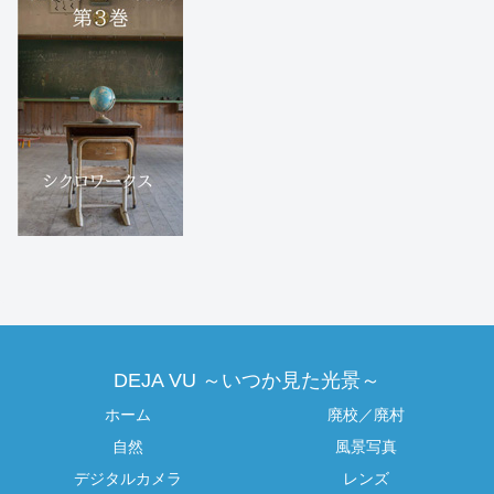
DEJA VU ～いつか見た光景～
ホーム
廃校／廃村
自然
風景写真
デジタルカメラ
レンズ