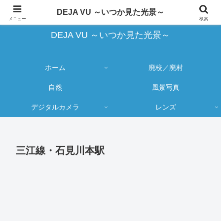
蔵出し写真の大売り出しとカメラ物欲のブログ
DEJA VU ～いつか見た光景～
メニュー
検索
DEJA VU ～いつか見た光景～
ホーム
廃校／廃村
自然
風景写真
デジタルカメラ
レンズ
三江線・石見川本駅