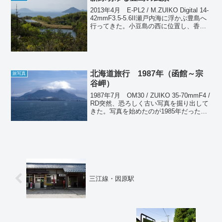
2013年4月 E-PL2 / M.ZUIKO Digital 14-
42mmF3.5-5.6II瀬戸内海に浮かぶ豊島へ
行ってきた。小豆島の西に位置し、香川
県に属する周囲18kmの小さな島である。
かつては産廃問題でマイナスのイメージ
があった...
北海道旅行 1987年（函館～宗
旅写真
谷岬）
1987年7月 OM30 / ZUIKO 35-70mmF4 /
RD突然、恐ろしく古い写真を掘り出して
きた。写真を始めたのが1985年だったか
ら、最も初期の頃の写真。1987年の7月末
から8月にかけて行ったことはわかってい
る。北海道にはこ...
三江線・因原駅