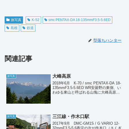
旅写真
K-S2
smc PENTAX-DA 18-135mmF3.5-5.6ED
島根
鉄道
型落ちハンター
関連記事
大峰高原
旅写真
2018年6月 K-70 / smc PENTAX-DA 18-
135mmF3.5-5.6ED WR安曇野の東側、い
わゆる東山と呼ばれる山塊に大峰高原と
いう場所がある。標高は1000mちょっと
しかなく、信州としては低い。一般的な
知名度はほと...
三江線・作木口駅
旅写真
2017年9月 DMC-GM1S / G VARIO 12-
32mmF3.5-5.6香淀の次が作木口（さくぎ