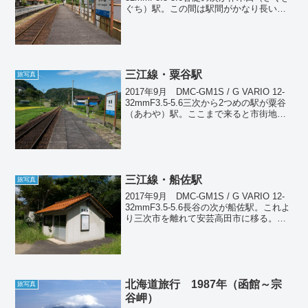
ぐち）駅。この間は駅間がかなり長い。
作木町は広島県三次市に属するが、駅は
江の川の左岸にあるため、ここはもう島
根県である。この駅もやは...
三江線・粟谷駅
旅写真
2017年9月 DMC-GM1S / G VARIO 12-
32mmF3.5-5.6三次から2つめの駅が粟谷
（あわや）駅。ここまで来ると市街地を
離れ、江の川沿いを走るようになる。県
道からちょっと坂を上がったところにあ
るのだが、気をつけてない...
三江線・船佐駅
旅写真
2017年9月 DMC-GM1S / G VARIO 12-
32mmF3.5-5.6長谷の次が船佐駅。これよ
り三次市を離れて安芸高田市に移る。こ
の駅は雨風をしのげるちゃんとした待合
室がある。駅前には数台駐車できるくら
いのスペースがあって結構...
北海道旅行 1987年（函館～宗
旅写真
谷岬）