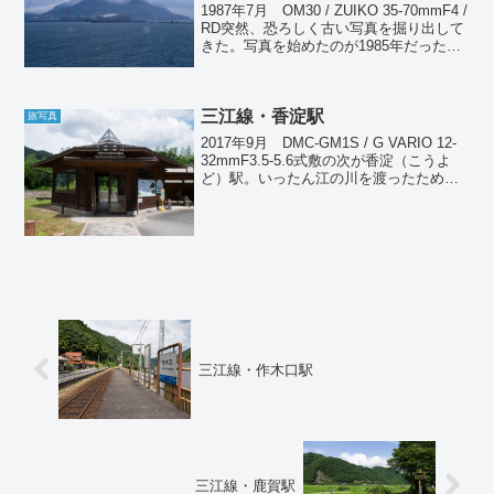
1987年7月 OM30 / ZUIKO 35-70mmF4 /
RD突然、恐ろしく古い写真を掘り出して
きた。写真を始めたのが1985年だったか
ら、最も初期の頃の写真。1987年の7月末
から8月にかけて行ったことはわかってい
る。北海道にはこ...
三江線・香淀駅
旅写真
2017年9月 DMC-GM1S / G VARIO 12-
32mmF3.5-5.6式敷の次が香淀（こうよ
ど）駅。いったん江の川を渡ったため、
ここは再び三次市作木町となる。この間
は江の川に沿って線路が大きくカーブし
ているため、ずいぶん遠回り...
三江線・作木口駅
三江線・鹿賀駅