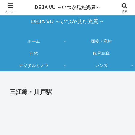
蔵出し写真の大売り出しとカメラ物欲のブログ
DEJA VU ～いつか見た光景～
メニュー
検索
DEJA VU ～いつか見た光景～
ホーム
廃校／廃村
自然
風景写真
デジタルカメラ
レンズ
三江線・川戸駅