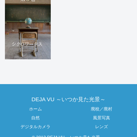
DEJA VU ～いつか見た光景～
ホーム
廃校／廃村
自然
風景写真
デジタルカメラ
レンズ