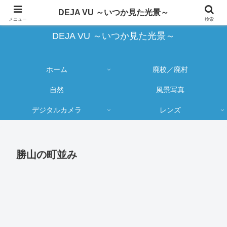
蔵出し写真の大売り出しとカメラ物欲のブログ
DEJA VU ～いつか見た光景～
メニュー
検索
DEJA VU ～いつか見た光景～
ホーム
廃校／廃村
自然
風景写真
デジタルカメラ
レンズ
勝山の町並み