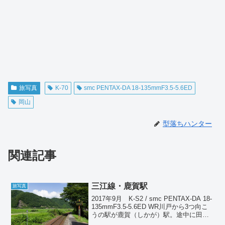
旅写真
K-70
smc PENTAX-DA 18-135mmF3.5-5.6ED
岡山
型落ちハンター
関連記事
三江線・鹿賀駅
旅写真
2017年9月 K-S2 / smc PENTAX-DA 18-
135mmF3.5-5.6ED WR川戸から3つ向こ
うの駅が鹿賀（しかが）駅。途中に田津
駅、石見川越駅があるが、飛ばした理由