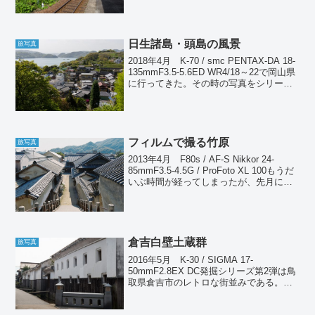
は線路沿いの道は狭くてとても時間がか
かるため。本当は...
日生諸島・頭島の風景
旅写真
2018年4月 K-70 / smc PENTAX-DA 18-
135mmF3.5-5.6ED WR4/18～22で岡山県
に行ってきた。その時の写真をシリーズ
でお届けしよう。今回は初日に訪れた頭
島の風景を紹介する。頭島は備前市日生
町の南に位...
フィルムで撮る竹原
旅写真
2013年4月 F80s / AF-S Nikkor 24-
85mmF3.5-4.5G / ProFoto XL 100もうだ
いぶ時間が経ってしまったが、先月に訪
れた広島県竹原市のスナップである。長
いこと行きたかったのだが、なかなかそ
の機会...
倉吉白壁土蔵群
旅写真
2016年5月 K-30 / SIGMA 17-
50mmF2.8EX DC発掘シリーズ第2弾は鳥
取県倉吉市のレトロな街並みである。こ
こも帰り道に立ち寄っただけなのだが、
やはり朝早い時間だったから観光客も少