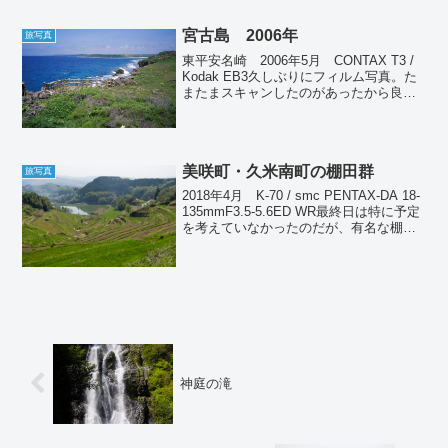
なく静かで良かった。白壁土蔵群を中
心...
宮古島 2006年
旅写真
東平安名崎 2006年5月 CONTAX T3 /
Kodak EB3久しぶりにフィルム写真。た
またまスキャンしたのがあったから良か
ったけど、改めてスキャンする気力が湧
かない。2008年以前はフィルムしか残っ
てないのでやらないと仕方がないの...
美咲町・久米南町の棚田群
旅写真
2018年4月 K-70 / smc PENTAX-DA 18-
135mmF3.5-5.6ED WR最終日は特に予定
を考えていなかったのだが、有名な棚田
があるらしいので帰り道に寄ってきた。
場所的にちょっと説明が難しいのだが、
岡山県のちょうど...
神庭の滝