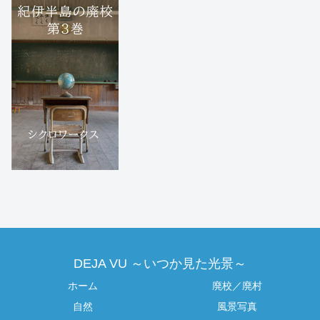
DEJA VU ～いつか見た光景～
ホーム
廃校／廃村
自然
風景写真