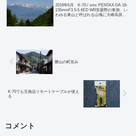
2018年6月 K-70 / smc PENTAX-DA 18-
135mmF3.5-5.6ED WR安曇野の東側、い
わゆる東山と呼ばれる山塊に大峰高原と
いう場所がある。標高は1000mちょっと
しかなく、信州としては低い。一般的な
知名度はほと...
勝山の町並み
K-70でも互換品リモートケーブルが使え
る
コメント