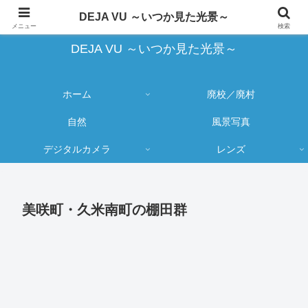
蔵出し写真の大売り出しとカメラ物欲のブログ
DEJA VU ～いつか見た光景～
メニュー
検索
DEJA VU ～いつか見た光景～
ホーム
廃校／廃村
自然
風景写真
デジタルカメラ
レンズ
美咲町・久米南町の棚田群