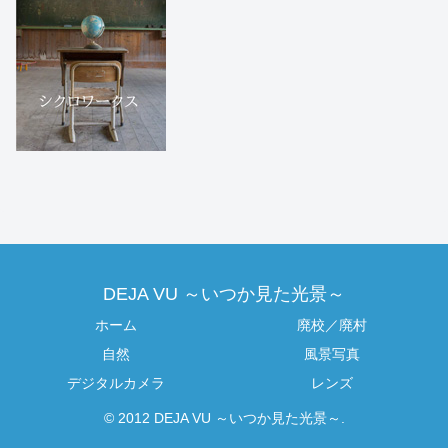
DEJA VU ～いつか見た光景～
ホーム
廃校／廃村
自然
風景写真
デジタルカメラ
レンズ
© 2012 DEJA VU ～いつか見た光景～.