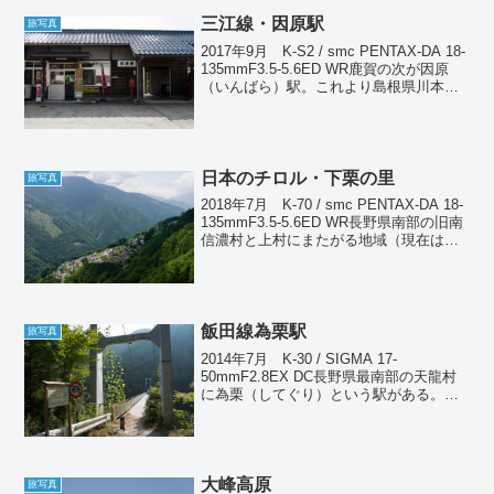
三江線・因原駅
旅写真
2017年9月 K-S2 / smc PENTAX-DA 18-
135mmF3.5-5.6ED WR鹿賀の次が因原
（いんばら）駅。これより島根県川本町
となる。ここは四方から道路が集まる交
通の要衝で、付近には道の駅もあってか
なり賑やかな場所だ...
日本のチロル・下栗の里
旅写真
2018年7月 K-70 / smc PENTAX-DA 18-
135mmF3.5-5.6ED WR長野県南部の旧南
信濃村と上村にまたがる地域（現在は飯
田市に併合）は遠山郷と呼ばれ、非常に
交通の不便な秘境というべきところであ
る。ここへ初めて...
飯田線為栗駅
旅写真
2014年7月 K-30 / SIGMA 17-
50mmF2.8EX DC長野県最南部の天龍村
に為栗（してぐり）という駅がある。よ
く「秘境駅」として紹介されているとこ
ろだが、たまたま近くを通ったのでどん
なところか確かめてみようと思った。秘
境...
大峰高原
旅写真