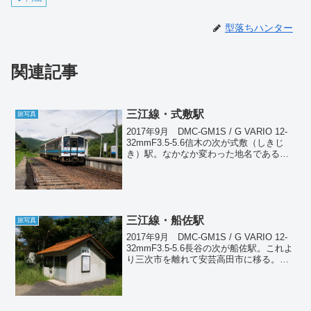
型落ちハンター
関連記事
三江線・式敷駅
旅写真
2017年9月 DMC-GM1S / G VARIO 12-
32mmF3.5-5.6信木の次が式敷（しきじ
き）駅。なかなか変わった地名である。
この駅は付近では最も規模が大きく、ウ
ッドハウス調の立派な駅舎が建ってい
る。駅前には駐輪場・駐車場ま...
三江線・船佐駅
旅写真
2017年9月 DMC-GM1S / G VARIO 12-
32mmF3.5-5.6長谷の次が船佐駅。これよ
り三次市を離れて安芸高田市に移る。こ
の駅は雨風をしのげるちゃんとした待合
室がある。駅前には数台駐車できるくら
いのスペースがあって結構...