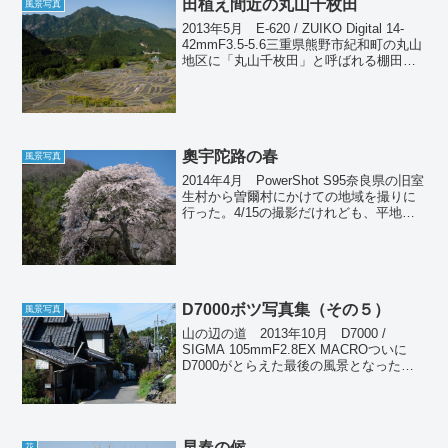
田植え間近の丸山千枚田
風景写真
2013年5月 E-620 / ZUIKO Digital 14-
42mmF3.5-5.6三重県熊野市紀和町の丸山
地区に「丸山千枚田」と呼ばれる棚田が
ある。全国に同じような場所はいくつか
あるが、これほど大規模なのは他に知ら
ない。何より周囲を...
奧宇陀路の春
風景写真
2014年4月 PowerShot S95奈良県の旧室
生村から曽爾村にかけての地域を撮りに
行った。4/15の撮影だけれども、平地の
桜がすっかり散った後でもこのあたりは
ちょうど満開だった。トップの写真は室
生寺から数キロ先にある教安寺のしだれ
桜...
D7000ボツ写真集（その５）
風景写真
山の辺の道 2013年10月 D7000 /
SIGMA 105mmF2.8EX MACROついに
D7000がとらえた最後の風景となった。
これも撮影というよりAF精度のテストみ
たいなものだ。24-85mmとの組み合わせ
では、絞れば使えるもの...
早春の候
花