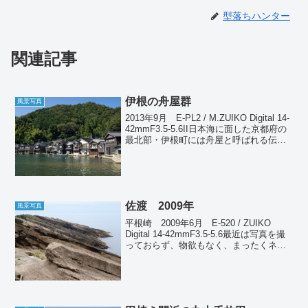
型落ちハンター
関連記事
伊根の舟屋群
風景写真
2013年9月 E-PL2 / M.ZUIKO Digital 14-
42mmF3.5-5.6II日本海に面した京都府の
最北部・伊根町には舟屋と呼ばれる伝統
的な家屋が今も残っている。海に面した
家の一階部分が船の格納庫になってお
り、家の中へ直...
佐渡 2009年
風景写真
平根崎 2009年6月 E-520 / ZUIKO
Digital 14-42mmF3.5-5.6最近は写真を撮
っておらず、物欲もなく、まったくネタ
がない。機材ネタでしかアクセスは増え
ないのだが、もう何も欲しくない。完全
に興味がなくなった。...