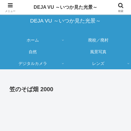
蔵出し写真の大売り出しとカメラ物欲のブログ
DEJA VU ～いつか見た光景～
メニュー
検索
DEJA VU ～いつか見た光景～
ホーム
廃校／廃村
自然
風景写真
デジタルカメラ
レンズ
笠のそば畑 2000