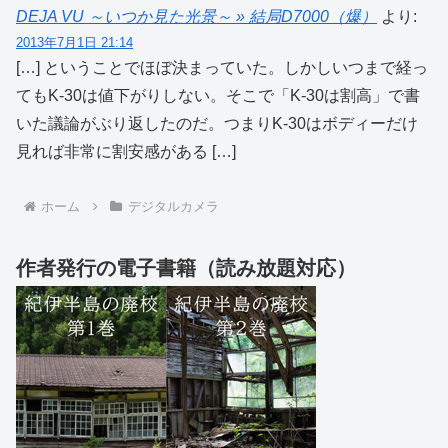
DEJA VU ～いつか見た光景～ » 結局D7000（爆）
より:
2013年7月1日 21:14
[…] ということでほぼ決まっていた。しかしいつまで経っ
てもK-30は値下がりしない。そこで「K-30は割高」で書
いた議論がぶり返したのだ。つまりK-30はボディーだけ
見れば非常に割安感がある […]
ホーム
デジタルカメラ
作者発行の電子書籍（読み放題対応）