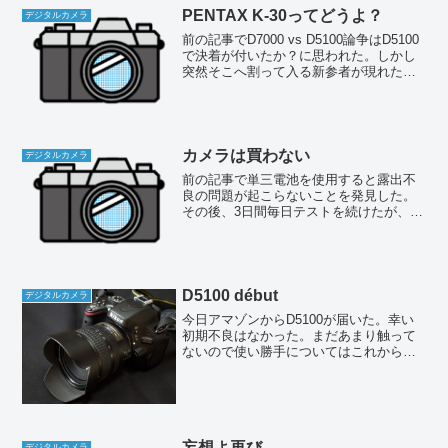
PENTAX K-30ってどうよ？
デジタルカメラ
前の記事でD7000 vs D5100論争はD5100
で決着が付いたか？に思われた。しかし
突然そこへ割って入る新参者が現れた。
それはペンタックスK-30である。新製品
なのでこれまでノーマークだったのだ
が、久しぶりに価格.comを覗いてみる
と...
カメラは買わない
デジタルカメラ
前の記事で単三電池を使用すると露出不
良の問題が起こらないことを発見した。
その後、3日間毎日テストを続けたが、不
具合は一度も発生していない。リチウム
イオン電池で不具合が発生した場合で
も、単三電池に交換するとただちに回復
することも確認した。した...
D5100 début
デジタルカメラ
今日アマゾンからD5100が届いた。幸い
初期不良はなかった。まだあまり触って
ないので使い勝手についてはこれから
追々レビューしていきたいと思うが、今
回はD5100にこだわる理由と今後の見通
しについて書いてみたい。
妄想よ再び
デジタルカメラ