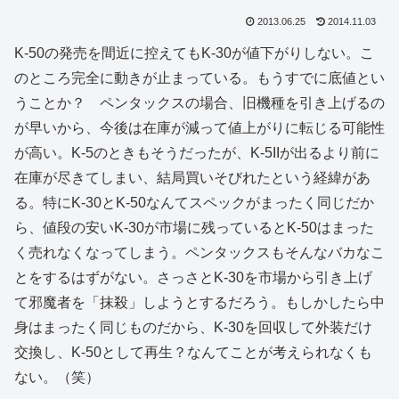
2013.06.25
2014.11.03
K-50の発売を間近に控えてもK-30が値下がりしない。こ
のところ完全に動きが止まっている。もうすでに底値とい
うことか？ ペンタックスの場合、旧機種を引き上げるの
が早いから、今後は在庫が減って値上がりに転じる可能性
が高い。K-5のときもそうだったが、K-5IIが出るより前に
在庫が尽きてしまい、結局買いそびれたという経緯があ
る。特にK-30とK-50なんてスペックがまったく同じだか
ら、値段の安いK-30が市場に残っているとK-50はまった
く売れなくなってしまう。ペンタックスもそんなバカなこ
とをするはずがない。さっさとK-30を市場から引き上げ
て邪魔者を「抹殺」しようとするだろう。もしかしたら中
身はまったく同じものだから、K-30を回収して外装だけ
交換し、K-50として再生？なんてことが考えられなくも
ない。（笑）