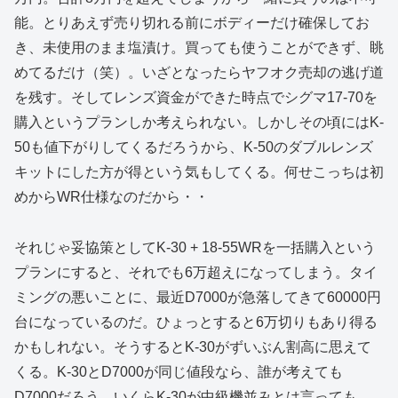
能。とりあえず売り切れる前にボディーだけ確保してお
き、未使用のまま塩漬け。買っても使うことができず、眺
めてるだけ（笑）。いざとなったらヤフオク売却の逃げ道
を残す。そしてレンズ資金ができた時点でシグマ17-70を
購入というプランしか考えられない。しかしその頃にはK-
50も値下がりしてくるだろうから、K-50のダブルレンズ
キットにした方が得という気もしてくる。何せこっちは初
めからWR仕様なのだから・・
それじゃ妥協策としてK-30 + 18-55WRを一括購入という
プランにすると、それでも6万超えになってしまう。タイ
ミングの悪いことに、最近D7000が急落してきて60000円
台になっているのだ。ひょっとすると6万切りもあり得る
かもしれない。そうするとK-30がずいぶん割高に思えて
くる。K-30とD7000が同じ値段なら、誰が考えても
D7000だろう。いくらK-30が中級機並みとは言っても、