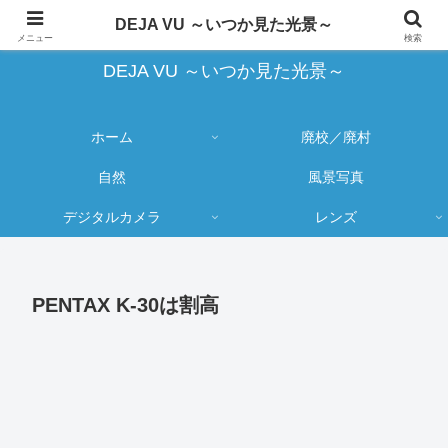
蔵出し写真の大売り出しとカメラ物欲のブログ
DEJA VU ～いつか見た光景～
メニュー
検索
DEJA VU ～いつか見た光景～
ホーム
廃校／廃村
自然
風景写真
デジタルカメラ
レンズ
PENTAX K-30は割高