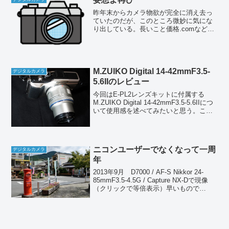
昨年末からカメラ物欲が完全に消え去っ
ていたのだが、このところ微妙に気にな
り出している。長いこと価格.comなど見
てなかったのだが、出来心で見てしまっ
たのがいけなかった（爆）。最近の情勢
はといえば、あれほど悩み続けたD7000
とD5100は値...
M.ZUIKO Digital 14-42mmF3.5-
デジタルカメラ
5.6IIのレビュー
今回はE-PL2レンズキットに付属する
M.ZUIKO Digital 14-42mmF3.5-5.6IIにつ
いて使用感を述べてみたいと思う。この
レンズ、キットで買うと実質タダであ
り、見た目もチープであることから、し
ょせん「お試しレンズ」くら...
ニコンユーザーでなくなって一周
デジタルカメラ
年
2013年9月 D7000 / AF-S Nikkor 24-
85mmF3.5-4.5G / Capture NX-Dで現像
（クリックで等倍表示）早いもので
D7000を手放してちょうど一年が過ぎ
た。D7000を売る売らないでぼやいてた
のがつ...