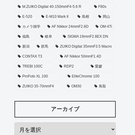
M.ZUIKO Digital 40-150mmF4-5.6 R
F80s
E-520
E-M10 Mark II
島根
岡山
カメラ雑学
AF Nikkor 24mmF2.8D
OM-4Ti
福島
岐阜
SIGMA 19mmF2.8EX DN
新潟
群馬
ZUIKO Digital 35mmF3.5 Macro
CONTAX T3
AF Nikkor 50mmF1.4D
TREBI 100C
RDP2
愛媛
ProFoto XL 100
EliteChrome 100
ZUIKO 35-70mmF4
OM30
鳥取
アーカイブ