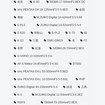
奈良
K-30
SIGMA 17-50mmF2.8EX DC
smc PENTAX-DA 18-135mmF3.5-5.6ED
妄想
廃校
M.ZUIKO Digital 14-42mmF3.5-5.6II
E-PL5
ZUIKO Digital 14-42mmF3.5-5.6
E-620
和歌山
E-PL2
K-70
桜
K-S2
三重
DMC-GM1S
滝
F3
長野
紅葉
SIGMA 28-70mmF2.8EX
G VARIO 12-32mmF3.5-5.6
AF-S Nikkor 24-85mmF3.5-4.5G
D7000
smc PENTAX-DA L 55-300mmF4-5.8ED
smc PENTAX-DA L 18-55mmF3.5-5.6AL
RVP
ZUIKO Digital 40-150mmF4-5.6
鉄道
広島
K-3
M.ZUIKO Digital 12-50mmF3.5-6.3EZ
RDP3
SIGMA 70-200mmF2.8EX