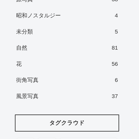
昭和ノスタルジー
4
未分類
5
自然
81
花
56
街角写真
6
風景写真
37
タグクラウド