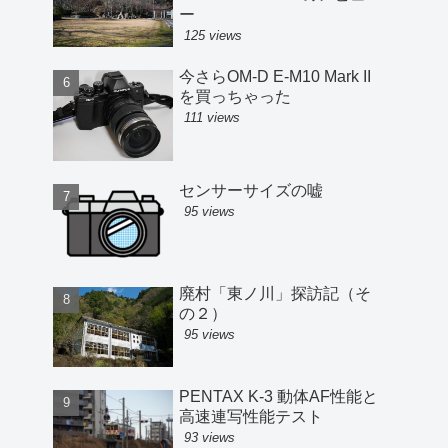
ー
125 views
今さらOM-D E-M10 Mark II
を買っちゃった
111 views
センサーサイズの嘘
95 views
廃村「東ノ川」探訪記（そ
の２）
95 views
PENTAX K-3 動体AF性能と
高速連写性能テスト
93 views