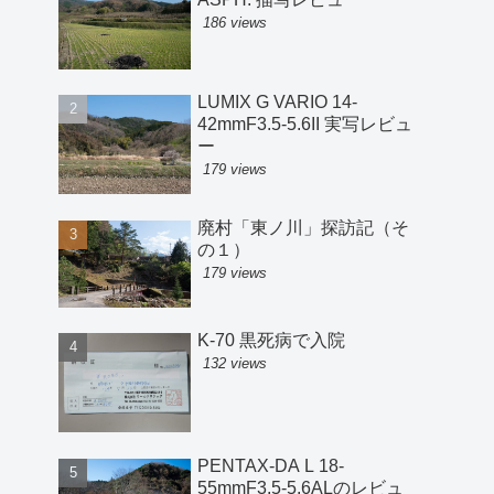
186 views
LUMIX G VARIO 14-
42mmF3.5-5.6II 実写レビュ
ー
179 views
廃村「東ノ川」探訪記（そ
の１）
179 views
K-70 黒死病で入院
132 views
PENTAX-DA L 18-
55mmF3.5-5.6ALのレビュ