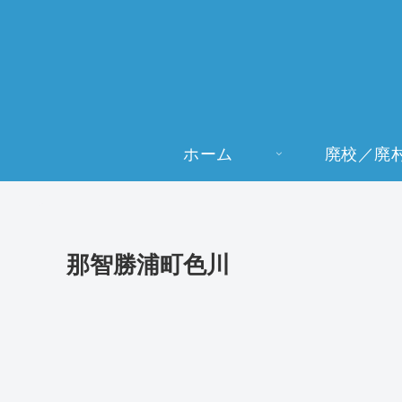
ホーム
廃校／廃
那智勝浦町色川