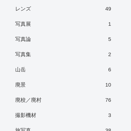
レンズ
49
写真展
1
写真論
5
写真集
2
山岳
6
廃景
10
廃校／廃村
76
撮影機材
3
旅写真
38