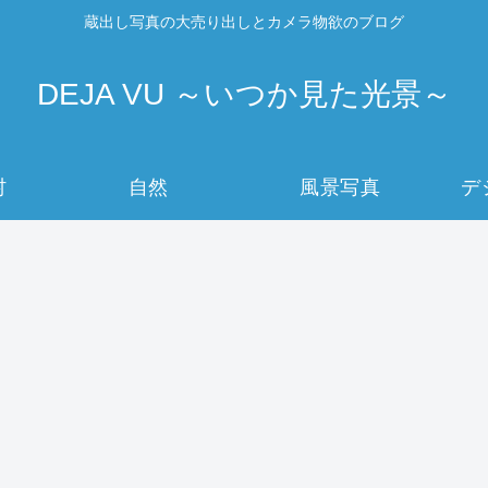
蔵出し写真の大売り出しとカメラ物欲のブログ
DEJA VU ～いつか見た光景～
村
自然
風景写真
デ