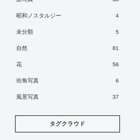
昭和ノスタルジー
4
未分類
5
自然
81
花
56
街角写真
6
風景写真
37
タグクラウド