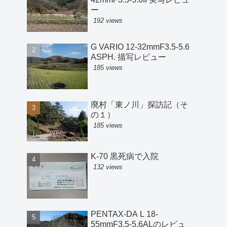
ー
192 views
G VARIO 12-32mmF3.5-5.6
ASPH. 描写レビュー
185 views
廃村「東ノ川」探訪記（そ
の１）
185 views
K-70 黒死病で入院
132 views
PENTAX-DA L 18-
55mmF3.5-5.6ALのレビュ