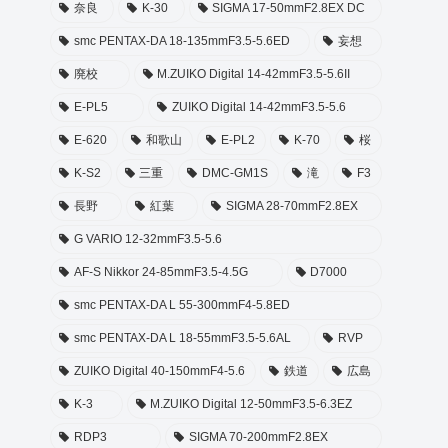
奈良
K-30
SIGMA 17-50mmF2.8EX DC
smc PENTAX-DA 18-135mmF3.5-5.6ED
妄想
廃校
M.ZUIKO Digital 14-42mmF3.5-5.6II
E-PL5
ZUIKO Digital 14-42mmF3.5-5.6
E-620
和歌山
E-PL2
K-70
桜
K-S2
三重
DMC-GM1S
滝
F3
長野
紅葉
SIGMA 28-70mmF2.8EX
G VARIO 12-32mmF3.5-5.6
AF-S Nikkor 24-85mmF3.5-4.5G
D7000
smc PENTAX-DA L 55-300mmF4-5.8ED
smc PENTAX-DA L 18-55mmF3.5-5.6AL
RVP
ZUIKO Digital 40-150mmF4-5.6
鉄道
広島
K-3
M.ZUIKO Digital 12-50mmF3.5-6.3EZ
RDP3
SIGMA 70-200mmF2.8EX