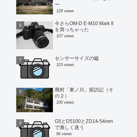
ー
129 views
今さらOM-D E-M10 Mark II
を買っちゃった
107 views
センサーサイズの嘘
103 views
廃村「東ノ川」探訪記（そ
の２）
100 views
G5とD5100とZD14-54mm
で激しく迷う
96 views