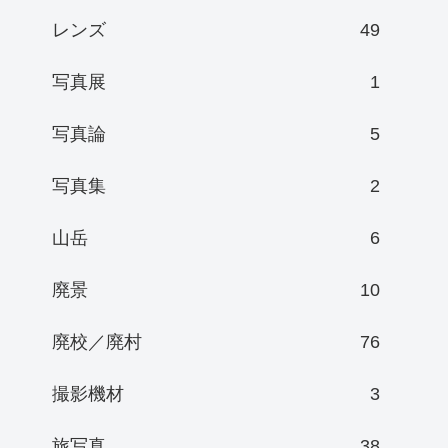
レンズ
49
写真展
1
写真論
5
写真集
2
山岳
6
廃景
10
廃校／廃村
76
撮影機材
3
旅写真
38