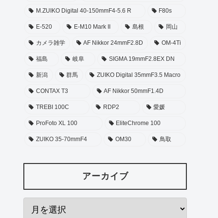
M.ZUIKO Digital 40-150mmF4-5.6 R
F80s
E-520
E-M10 Mark II
島根
岡山
カメラ雑学
AF Nikkor 24mmF2.8D
OM-4Ti
福島
岐阜
SIGMA 19mmF2.8EX DN
新潟
群馬
ZUIKO Digital 35mmF3.5 Macro
CONTAX T3
AF Nikkor 50mmF1.4D
TREBI 100C
RDP2
愛媛
ProFoto XL 100
EliteChrome 100
ZUIKO 35-70mmF4
OM30
鳥取
アーカイブ