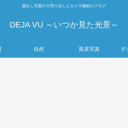
蔵出し写真の大売り出しとカメラ物欲のブログ
DEJA VU ～いつか見た光景～
村
自然
風景写真
デ