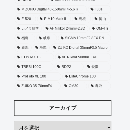
M.ZUIKO Digital 40-150mmF4-5.6 R
F80s
E-520
E-M10 Mark II
島根
岡山
カメラ雑学
AF Nikkor 24mmF2.8D
OM-4Ti
福島
岐阜
SIGMA 19mmF2.8EX DN
新潟
群馬
ZUIKO Digital 35mmF3.5 Macro
CONTAX T3
AF Nikkor 50mmF1.4D
TREBI 100C
RDP2
愛媛
ProFoto XL 100
EliteChrome 100
ZUIKO 35-70mmF4
OM30
鳥取
アーカイブ