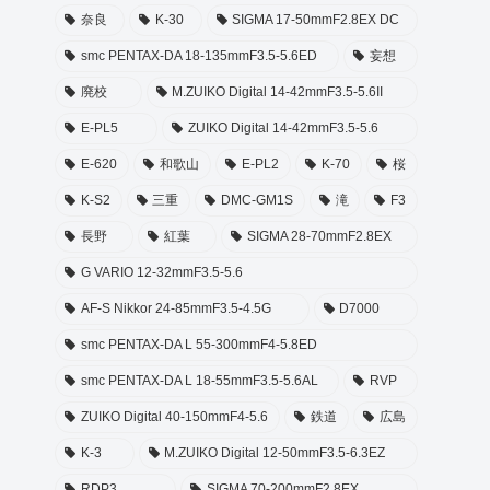
奈良
K-30
SIGMA 17-50mmF2.8EX DC
smc PENTAX-DA 18-135mmF3.5-5.6ED
妄想
廃校
M.ZUIKO Digital 14-42mmF3.5-5.6II
E-PL5
ZUIKO Digital 14-42mmF3.5-5.6
E-620
和歌山
E-PL2
K-70
桜
K-S2
三重
DMC-GM1S
滝
F3
長野
紅葉
SIGMA 28-70mmF2.8EX
G VARIO 12-32mmF3.5-5.6
AF-S Nikkor 24-85mmF3.5-4.5G
D7000
smc PENTAX-DA L 55-300mmF4-5.8ED
smc PENTAX-DA L 18-55mmF3.5-5.6AL
RVP
ZUIKO Digital 40-150mmF4-5.6
鉄道
広島
K-3
M.ZUIKO Digital 12-50mmF3.5-6.3EZ
RDP3
SIGMA 70-200mmF2.8EX