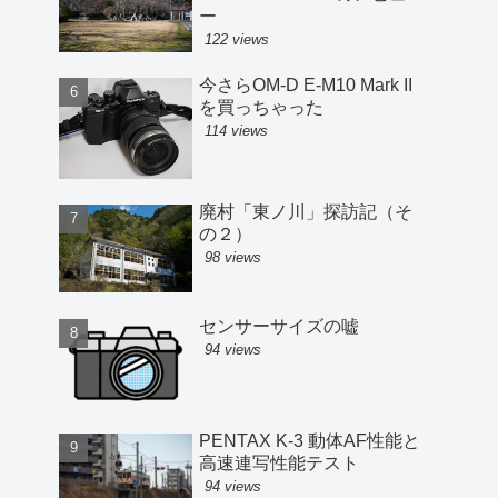
ー
122 views
今さらOM-D E-M10 Mark II
を買っちゃった
114 views
廃村「東ノ川」探訪記（そ
の２）
98 views
センサーサイズの嘘
94 views
PENTAX K-3 動体AF性能と
高速連写性能テスト
94 views