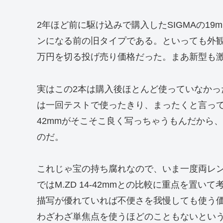
2年ほど前に駆け込みで購入したSIGMAの19mmF2
ンになる前の旧タイプである。といっても外
万円を切る投げ売り価格だった。まあ新型も
実はこの2本は購入後ほとんど使っていなかった
は一回テストで使ったきり、まったくと言ってい
42mmがそこそこ良く写っちゃうもんだから
のだ。
これじゃ宝の持ち腐れなので、いま一度両レ
ではM.ZD 14-42mmとの比較に重点を置
描写が優れていれば不便さを我慢しても使う
わざわざ単焦点を使うほどのこともないとい