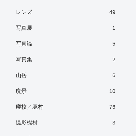
レンズ
49
写真展
1
写真論
5
写真集
2
山岳
6
廃景
10
廃校／廃村
76
撮影機材
3