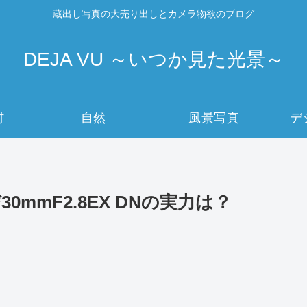
蔵出し写真の大売り出しとカメラ物欲のブログ
DEJA VU ～いつか見た光景～
村
自然
風景写真
デ
び30mmF2.8EX DNの実力は？