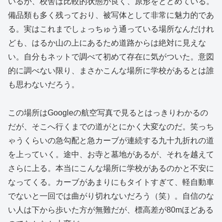
いるが、校舎は比較的状態が良く、原形をとどめている。
備品類も多く残っており、被写体として非常に魅力的であ
る。実はこれまでしょっちゅう通っている場所なんだけれ
ども、はるか山の上にあるため道路からは絶対に見えな
い。自分もネットで調べて初めて存在に気がついた。意図
的に調べない限り、まさかこんな場所に学校があるとは誰
も思わないだろう。
この場所はGoogleの航空写真で見るとはっきりわかるの
だが、そこへ行くまでの道がとにかく大変なのだ。笑っち
ゃうくらいの急勾配と急カーブが連続する九十九折れの道
を上っていく。途中、お寺と墓地があるが、それを越えて
さらに上る。本当にこんな場所に学校があるのかと不安に
なってくる。カーブがあまりにもタイトすぎて、軽自動車
でないと一回では曲がり切れないだろう（笑）。自信のな
い人は下から歩いた方が無難だが、標高差が80mほどある