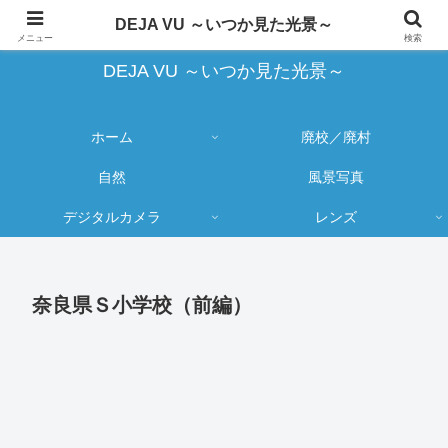
蔵出し写真の大売り出しとカメラ物欲のブログ
DEJA VU ～いつか見た光景～
メニュー
検索
DEJA VU ～いつか見た光景～
ホーム
廃校／廃村
自然
風景写真
デジタルカメラ
レンズ
奈良県Ｓ小学校（前編）