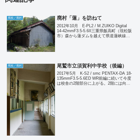
廃村「蓮」を訪ねて
廃校／廃村
2012年10月 E-PL2 / M.ZUIKO Digital
14-42mmF3.5-5.6II三重県飯高町（現松阪
市）森から蓮ダムを越えて県道蓮峡線を
さかのぼっていくと、その終点に蓮（は
ちす）という廃集落がある。「青田」と
同じく蓮ダム...
尾鷲市立須賀利中学校（後編）
廃校／廃村
2017年5月 K-S2 / smc PENTAX-DA 18-
135mmF3.5-5.6ED WR前編に続いて今度
は校舎の2階部分に上がる。2階には向か
って右側に理科室、左側には図書室と講
堂がある。