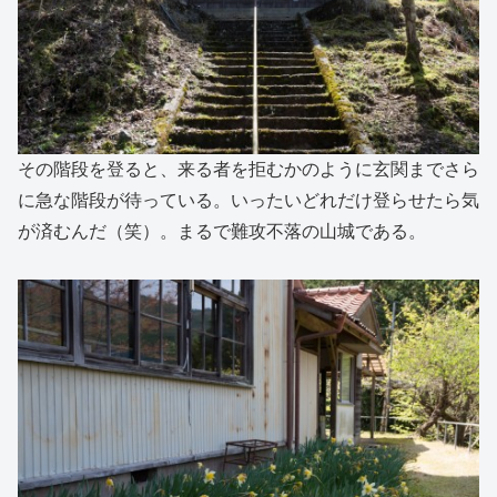
その階段を登ると、来る者を拒むかのように玄関までさら
に急な階段が待っている。いったいどれだけ登らせたら気
が済むんだ（笑）。まるで難攻不落の山城である。