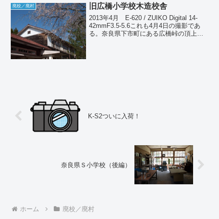
旧広橋小学校木造校舎
廃校／廃村
2013年4月 E-620 / ZUIKO Digital 14-
42mmF3.5-5.6これも4月4日の撮影であ
る。奈良県下市町にある広橋峠の頂上に
建つ旧広橋小学校。ここも割と最近（と
言っても10年ほどになるが）廃校になっ
たので、現役だっ...
K-S2ついに入荷！
奈良県Ｓ小学校（後編）
ホーム
廃校／廃村