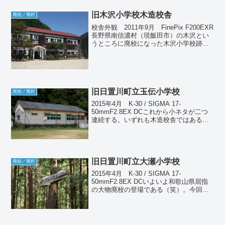
旧木沢小学校木造校舎
廃校／廃村
校舎外観 2011年9月 FinePix F200EXR
長野県南信濃村（現飯田市）の木沢とい
うところに廃校になった木沢小学校跡が
ある。これは狙って行ったのではなく、
現地でたまたま見つけた。といってもこ
れはただの廃校舎ではない。資料館とし
て一...
旧日置川町立玉伝小学校
廃校／廃村
2015年4月 K-30 / SIGMA 17-
50mmF2.8EX DCこれから小ネタが二つ
連続する。いずれも木造校舎ではある
が、規模が小さく、比較的新しいため廃
としての魅力には欠ける。中にも入れな
いので外観写真のみ掲載する。玉伝と書
いて...
旧日置川町立大瀬小学校
廃校／廃村
2015年4月 K-30 / SIGMA 17-
50mmF2.8EX DCいよいよ和歌山県屈指
の大物廃校の登場である（笑）。今回の
最大の目的はここを訪れることだった。
実は昨年の同じ時期にこの場所を通って
いるのだが、情報を知らなくて素通りし
て...