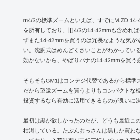
m4/3の標準ズームといえば、すでにM.ZD 14-42m
を所有しており、旧4/3の14-42mmも含め
ずまた14-42mmを買うのは冗長なような気
い。沈胴式はめんどくさいことがわかっているので
効かないから、やぱりパナの14-42mmを買
そもそもGM1はコンデジ代替であるから標準
だから望遠ズームを買うよりもコンパクトな
投資するなら有効に活用できるものが良いに
最初は黒が欲しかったのだが、どうも最近こ
枯渇している。たぶんおっさんは黒しか買わな