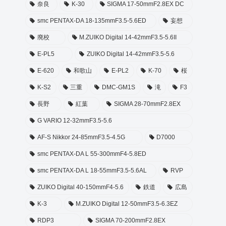
奈良
K-30
SIGMA 17-50mmF2.8EX DC
smc PENTAX-DA 18-135mmF3.5-5.6ED
妄想
廃校
M.ZUIKO Digital 14-42mmF3.5-5.6II
E-PL5
ZUIKO Digital 14-42mmF3.5-5.6
E-620
和歌山
E-PL2
K-70
桜
K-S2
三重
DMC-GM1S
滝
F3
長野
紅葉
SIGMA 28-70mmF2.8EX
G VARIO 12-32mmF3.5-5.6
AF-S Nikkor 24-85mmF3.5-4.5G
D7000
smc PENTAX-DA L 55-300mmF4-5.8ED
smc PENTAX-DA L 18-55mmF3.5-5.6AL
RVP
ZUIKO Digital 40-150mmF4-5.6
鉄道
広島
K-3
M.ZUIKO Digital 12-50mmF3.5-6.3EZ
RDP3
SIGMA 70-200mmF2.8EX