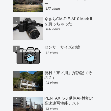
ー
127 views
今さらOM-D E-M10 Mark II
を買っちゃった
106 views
センサーサイズの嘘
97 views
廃村「東ノ川」探訪記（そ
の２）
94 views
PENTAX K-3 動体AF性能と
高速連写性能テスト
92 views