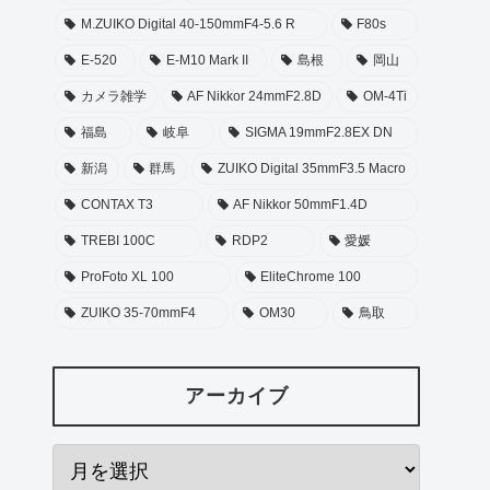
M.ZUIKO Digital 40-150mmF4-5.6 R
F80s
E-520
E-M10 Mark II
島根
岡山
カメラ雑学
AF Nikkor 24mmF2.8D
OM-4Ti
福島
岐阜
SIGMA 19mmF2.8EX DN
新潟
群馬
ZUIKO Digital 35mmF3.5 Macro
CONTAX T3
AF Nikkor 50mmF1.4D
TREBI 100C
RDP2
愛媛
ProFoto XL 100
EliteChrome 100
ZUIKO 35-70mmF4
OM30
鳥取
アーカイブ