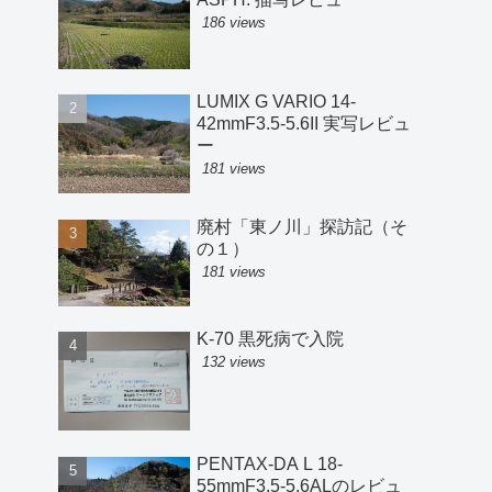
186 views
LUMIX G VARIO 14-
42mmF3.5-5.6II 実写レビュ
ー
181 views
廃村「東ノ川」探訪記（そ
の１）
181 views
K-70 黒死病で入院
132 views
PENTAX-DA L 18-
55mmF3.5-5.6ALのレビュ