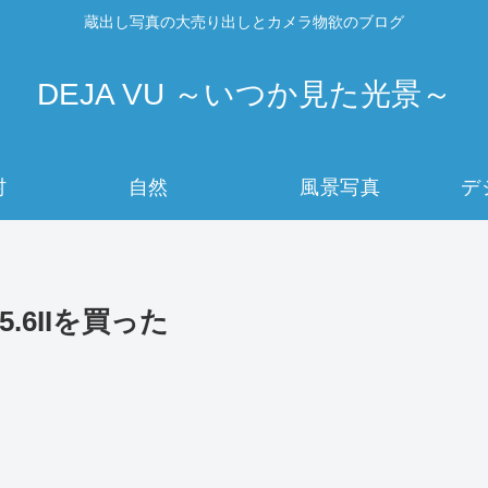
蔵出し写真の大売り出しとカメラ物欲のブログ
DEJA VU ～いつか見た光景～
村
自然
風景写真
デ
5-5.6IIを買った