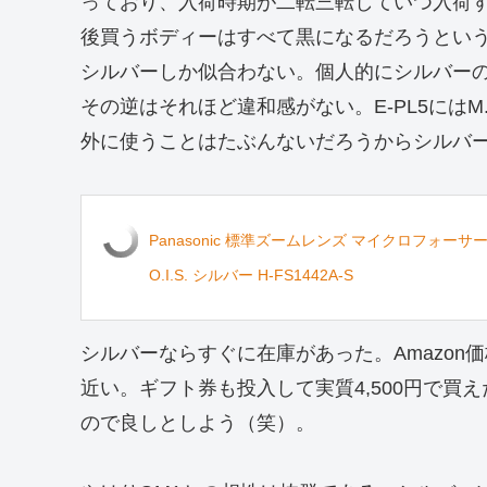
っており、入荷時期が二転三転していつ入荷
後買うボディーはすべて黒になるだろうという
シルバーしか似合わない。個人的にシルバー
その逆はそれほど違和感がない。E-PL5にはM.
外に使うことはたぶんないだろうからシルバ
Panasonic 標準ズームレンズ マイクロフォーサーズ用 ルミ
O.I.S. シルバー H-FS1442A-S
シルバーならすぐに在庫があった。Amazon価
近い。ギフト券も投入して実質4,500円で
ので良しとしよう（笑）。