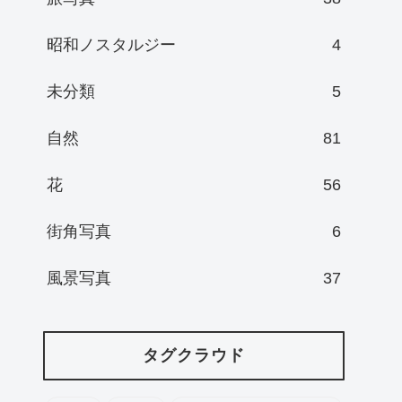
昭和ノスタルジー
4
未分類
5
自然
81
花
56
街角写真
6
風景写真
37
タグクラウド