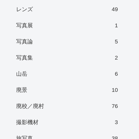
レンズ
49
写真展
1
写真論
5
写真集
2
山岳
6
廃景
10
廃校／廃村
76
撮影機材
3
旅写真
38