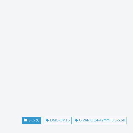
レンズ
DMC-GM1S
G VARIO 14-42mmF3.5-5.6II