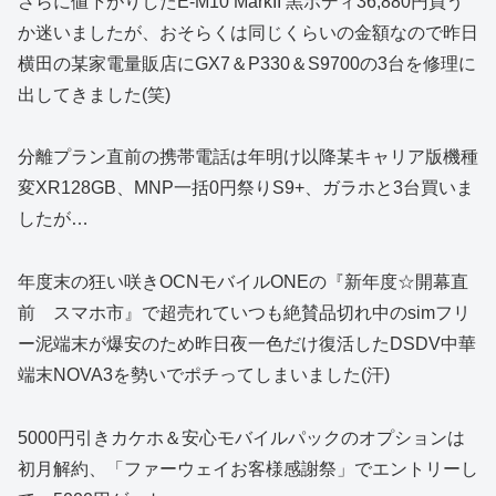
さらに値下がりしたE-M10 MarkII 黒ボディ36,880円買う
か迷いましたが、おそらくは同じくらいの金額なので昨日
横田の某家電量販店にGX7＆P330＆S9700の3台を修理に
出してきました(笑)
分離プラン直前の携帯電話は年明け以降某キャリア版機種
変XR128GB、MNP一括0円祭りS9+、ガラホと3台買いま
したが…
年度末の狂い咲きOCNモバイルONEの『新年度☆開幕直
前 スマホ市』で超売れていつも絶賛品切れ中のsimフリ
ー泥端末が爆安のため昨日夜一色だけ復活したDSDV中華
端末NOVA3を勢いでポチってしまいました(汗)
5000円引きカケホ＆安心モバイルパックのオプションは
初月解約、「ファーウェイお客様感謝祭」でエントリーし