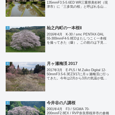
135mmF3.5-5.6ED WR三重県美杉村（現
津市）に「三多気の桜」と呼ばれる山桜
の名所がある。かなり山奥なので平地よ
り10日くらい遅れて見頃になる。今年は
とりわけ遅かっ...
杣之内町の一本桜II
花
2016年4月 K-30 / smc PENTAX-DAL
55-300mmF4-5.8EDまたしつこく一本桜
を撮ってきた（爆）。この前のは下見
で、今回が本番である（笑）。昨日の雨
で少し散ってしまったが、まだほぼ満開
の状態を保っていてくれた...
月ヶ瀬梅渓 2017
花
2017年3月 E-PL5 / M.Zuiko Digital 12-
50mmF3.5-6.3EZ3/17に月ヶ瀬梅渓に行っ
てきた。今年は2月から3月の気温が低か
ったため、開花がかなり遅れている。こ
の時期でも満開一歩手前といったところ
で、あ...
今井谷の八講桜
花
2001年4月 F3 / SIGMA 70-
200mmF2.8EX / RVP奈良県桜井市の倉橋