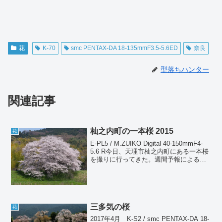
花
K-70
smc PENTAX-DA 18-135mmF3.5-5.6ED
奈良
型落ちハンター
関連記事
杣之内町の一本桜 2015
花
E-PL5 / M.ZUIKO Digital 40-150mmF4-
5.6 R今日、天理市杣之内町にある一本桜
を撮りに行ってきた。週間予報による
と、明日から6日間雨マークがずらっと並
んでいるので、今日が最後のチャンスか
と思われたのだ。
三多気の桜
花
2017年4月 K-S2 / smc PENTAX-DA 18-