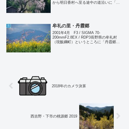
から明日香村へ至る途中の道沿いに「八
講桜」と呼ばれる一本のしだれ桜があ
る。かつて満願寺という寺があったこと
から「満願寺の八講桜」とも呼ばれてい
る...
牟礼の里・丹霞郷
花
2001年4月 F3 / SIGMA 70-
200mmF2.8EX / RDP3長野県の牟礼村
（現飯綱町）というところに「丹霞郷」
と呼ばれる広大な桃畑がある。現地でた
またま知って行ってみたのだが、ちょう
ど満開に当たり見事な眺めであった。黒
姫...
2018年のカメラ決算
西吉野・下市の桃源郷 2019