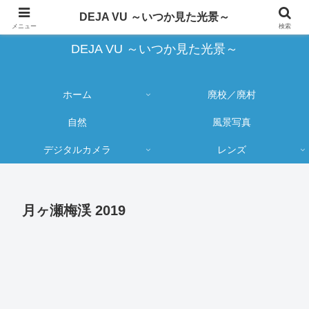
蔵出し写真の大売り出しとカメラ物欲のブログ
DEJA VU ～いつか見た光景～
メニュー
検索
DEJA VU ～いつか見た光景～
ホーム
廃校／廃村
自然
風景写真
デジタルカメラ
レンズ
月ヶ瀬梅渓 2019