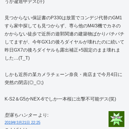
うか逡巡中デス(汗)
見つからない保証書のP330は放置でコンデジ代替のGM1
すら家中探しても見つからず、専ら他のM4/3機でカネの
かからない徒歩で近所の遊郭関連の建築物ばかりパチパチ
してますが、今年GX1の後ろダイヤルが壊れたのに続いて
昨日GX7の後ろダイヤルも露出補正+5固定のまま壊れま
した…(T_T)
しかも近所の某カメラチェーン奈良・南店まで今月4日に
突然の閉店(◎_◎;)
K-S2＆G5かNEX-6でしか一本桜に出撃不可能デス(笑)
型落ちハンター
より:
2019年3月21日 22:25