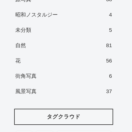
昭和ノスタルジー
4
未分類
5
自然
81
花
56
街角写真
6
風景写真
37
タグクラウド