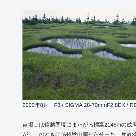
2000年8月 F3 / SIGMA 28-70mmF2.8EX / R
苗場山は信越国境にまたがる標高2145mの
が、このときは信州秋山郷から登った。片道