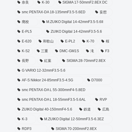
奈良
K-30
SIGMA 17-50mmF2.8EX DC
smc PENTAX-DA 18-135mmF3.5-5.6ED
妄想
廃校
M.ZUIKO Digital 14-42mmF3.5-5.6II
E-PL5
ZUIKO Digital 14-42mmF3.5-5.6
E-620
和歌山
E-PL2
K-70
桜
K-S2
三重
DMC-GM1S
滝
F3
長野
紅葉
SIGMA 28-70mmF2.8EX
G VARIO 12-32mmF3.5-5.6
AF-S Nikkor 24-85mmF3.5-4.5G
D7000
smc PENTAX-DA L 55-300mmF4-5.8ED
smc PENTAX-DA L 18-55mmF3.5-5.6AL
RVP
ZUIKO Digital 40-150mmF4-5.6
鉄道
広島
K-3
M.ZUIKO Digital 12-50mmF3.5-6.3EZ
RDP3
SIGMA 70-200mmF2.8EX