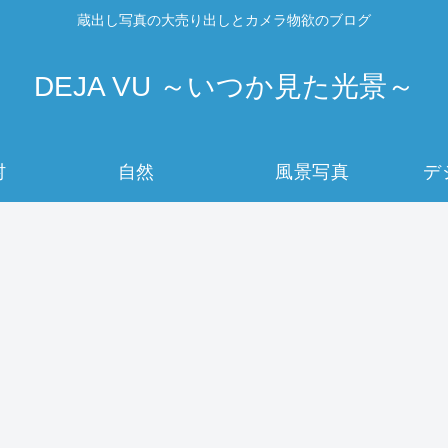
蔵出し写真の大売り出しとカメラ物欲のブログ
DEJA VU ～いつか見た光景～
村
自然
風景写真
デ