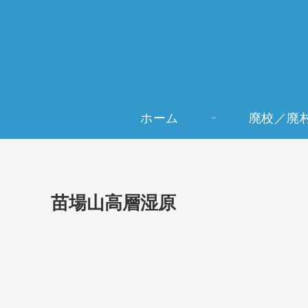
ホーム
廃校／廃
苗場山高層湿原