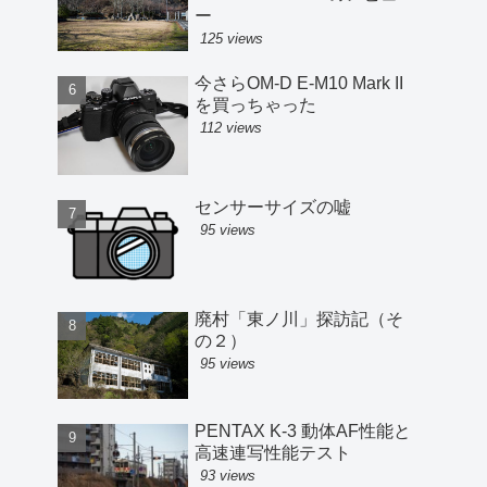
ー
125 views
今さらOM-D E-M10 Mark II
を買っちゃった
112 views
センサーサイズの嘘
95 views
廃村「東ノ川」探訪記（そ
の２）
95 views
PENTAX K-3 動体AF性能と
高速連写性能テスト
93 views