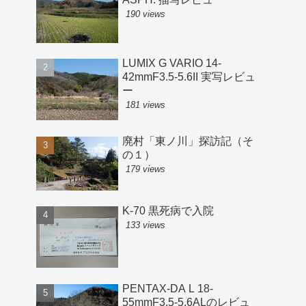
190 views
LUMIX G VARIO 14-
42mmF3.5-5.6II 実写レビュ
ー
181 views
廃村「東ノ川」探訪記（そ
の１）
179 views
K-70 黒死病で入院
133 views
PENTAX-DA L 18-
55mmF3.5-5.6ALのレビュ