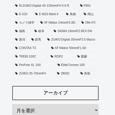
M.ZUIKO Digital 40-150mmF4-5.6 R
F80s
E-520
E-M10 Mark II
島根
岡山
カメラ雑学
AF Nikkor 24mmF2.8D
OM-4Ti
福島
岐阜
SIGMA 19mmF2.8EX DN
新潟
群馬
ZUIKO Digital 35mmF3.5 Macro
CONTAX T3
AF Nikkor 50mmF1.4D
TREBI 100C
RDP2
愛媛
ProFoto XL 100
EliteChrome 100
ZUIKO 35-70mmF4
OM30
鳥取
アーカイブ