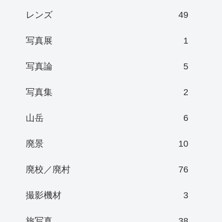
レンズ
49
写真展
1
写真論
5
写真集
2
山岳
6
廃景
10
廃校／廃村
76
撮影機材
3
旅写真
38