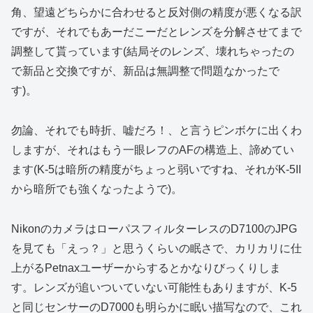
角、望遠どちらかに合わせると反対側の精度が悪くなる訳
ですが、それでもあーだこーだとレンズを分解させてまで
調整して貰っています(結局そのレンズ、壊れちゃったの
で新品と交換ですが、新品は無調整で問題なかったで
す)。
勿論、それでも時折、嘘だろ！、と言うピンボケに出くわ
しますが、それはもう一眼レフのAFの構造上、諦めてい
ます(K-5は暗所の精度がちょっと弱いですね、それがK-5II
から暗所でも強くなったようで)。
NikonのカメラはローパスフィルターレスのD7100のJPG
を見ても「えっ？」と思うくらいの眠さで、カリカリに仕
上がるPetnaxユーザーからするとかなりびっくりしま
す。レンズが追いついていない可能性もありますが、K-5
と同じセンサーのD7000も明らかに眠い描写なので、これ