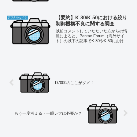
シチュエーションでないと使い途がなか
ったからだ。それが今年は逆にK-30ばか
り使っ...
【要約】K-30/K-50における絞り
デジタルカメラ
制御機構不良に関する調査
以前コメントしていただいた方からの情
報によると、Pentax Forum（海外サイ
ト）の以下の記事でK-30やK-50における
絞り制御機構の不良問題について、ユー
ザーにアンケート調査を行った結果が示
されている。Pentax Aperture...
D7000のここがダメ！
もう一度考える・一眼レフは必要か？