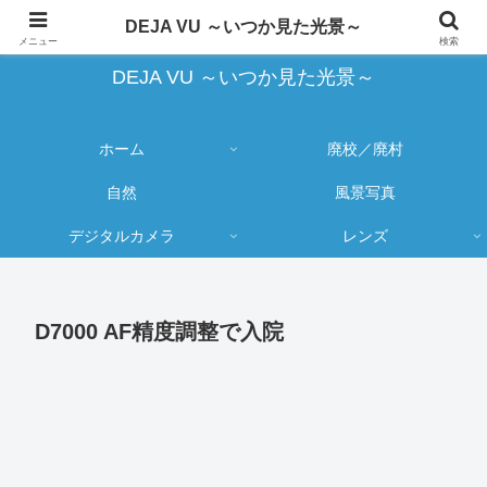
蔵出し写真の大売り出しとカメラ物欲のブログ
DEJA VU ～いつか見た光景～
メニュー
検索
DEJA VU ～いつか見た光景～
ホーム
廃校／廃村
自然
風景写真
デジタルカメラ
レンズ
D7000 AF精度調整で入院