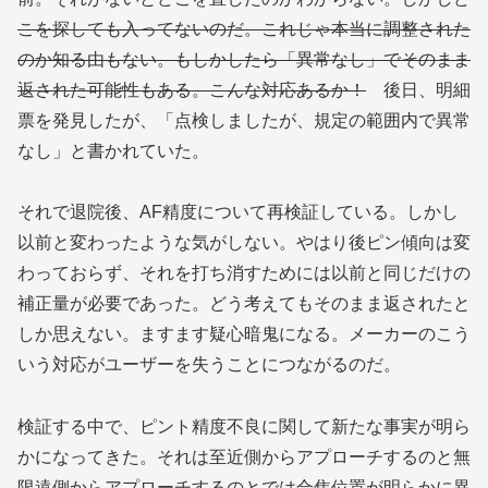
こを探しても入ってないのだ。これじゃ本当に調整された
のか知る由もない。もしかしたら「異常なし」でそのまま
返された可能性もある。こんな対応あるか！
後日、明細
票を発見したが、「点検しましたが、規定の範囲内で異常
なし」と書かれていた。
それで退院後、AF精度について再検証している。しかし
以前と変わったような気がしない。やはり後ピン傾向は変
わっておらず、それを打ち消すためには以前と同じだけの
補正量が必要であった。どう考えてもそのまま返されたと
しか思えない。ますます疑心暗鬼になる。メーカーのこう
いう対応がユーザーを失うことにつながるのだ。
検証する中で、ピント精度不良に関して新たな事実が明ら
かになってきた。それは至近側からアプローチするのと無
限遠側からアプローチするのとでは合焦位置が明らかに異