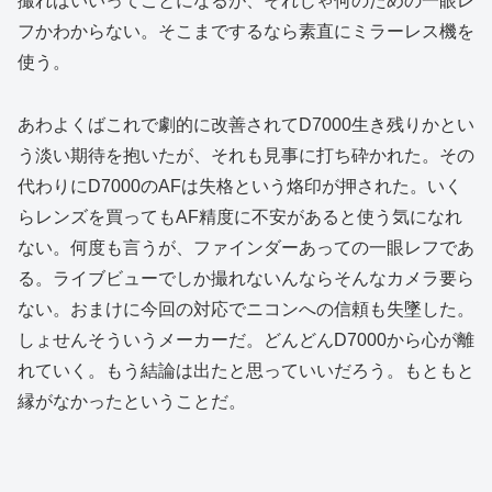
撮ればいいってことになるが、それじゃ何のための一眼レ
フかわからない。そこまでするなら素直にミラーレス機を
使う。
あわよくばこれで劇的に改善されてD7000生き残りかとい
う淡い期待を抱いたが、それも見事に打ち砕かれた。その
代わりにD7000のAFは失格という烙印が押された。いく
らレンズを買ってもAF精度に不安があると使う気になれ
ない。何度も言うが、ファインダーあっての一眼レフであ
る。ライブビューでしか撮れないんならそんなカメラ要ら
ない。おまけに今回の対応でニコンへの信頼も失墜した。
しょせんそういうメーカーだ。どんどんD7000から心が離
れていく。もう結論は出たと思っていいだろう。もともと
縁がなかったということだ。