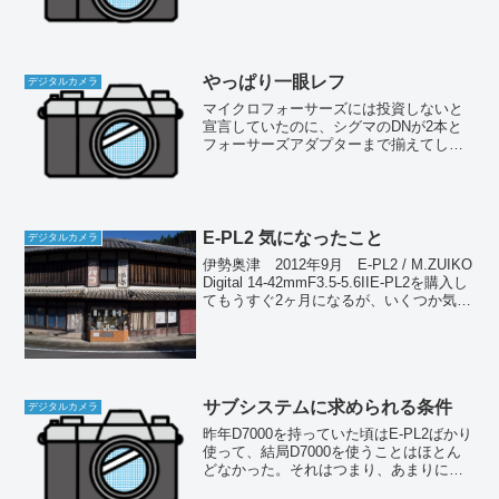
い一眼レフなどますます必要のないもの
になってきた。K-30もこの半年間まった
く使われなかったし、それが何よりの証
拠だろう。一方で...
やっぱり一眼レフ
デジタルカメラ
マイクロフォーサーズには投資しないと
宣言していたのに、シグマのDNが2本と
フォーサーズアダプターまで揃えてしま
った（爆）。もう後戻りできない状況に
なっている。しかしあえて言おう。マイ
クロフォーサーズはこれで打ち止めだ。
E-PL5は買わない。...
E-PL2 気になったこと
デジタルカメラ
伊勢奥津 2012年9月 E-PL2 / M.ZUIKO
Digital 14-42mmF3.5-5.6IIE-PL2を購入し
てもうすぐ2ヶ月になるが、いくつか気に
なる点も明らかになってきた。大きくは
以下の3点だ。
サブシステムに求められる条件
デジタルカメラ
昨年D7000を持っていた頃はE-PL2ばかり
使って、結局D7000を使うことはほとん
どなかった。それはつまり、あまりに巨
大すぎて車から降りてすぐ撮れるような