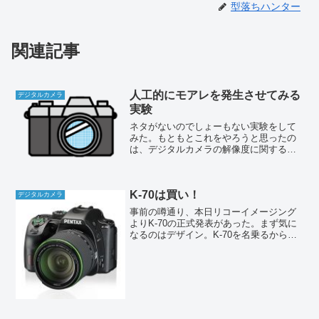
型落ちハンター
関連記事
人工的にモアレを発生させてみる
デジタルカメラ
実験
ネタがないのでしょーもない実験をして
みた。もともとこれをやろうと思ったの
は、デジタルカメラの解像度に関するあ
る疑問からである。よくレビューサイト
などでレンズの解像度について
LW/PH(Line Width per Picture Heigh...
K-70は買い！
デジタルカメラ
事前の噂通り、本日リコーイメージング
よりK-70の正式発表があった。まず気に
なるのはデザイン。K-70を名乗るからに
はデザインも一新してくるのかと思いき
や、これはどう見てもK-S2改じゃないか
（笑）。おそらくK-S2を試しに出してみ
たら予想...