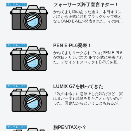
フォーサーズ終了宣言キター！
デジタルカメラ
かねてより噂のあった通り、本日オリン
パスから正式に時期フラッグシップ機と
なるOM-D E-M1が発表された。その内容
はすでに明らかになっているから今さら
騒ぐほどのことではないが、注目された
のはフォーサーズの行方である。オリン
パスからは公式な...
PEN E-PL6発表！
デジタルカメラ
かねてよりリークされていたPEN E-PL6
が本日オリンパスのHPで公式に発表され
た。デザインもスペックもE-PL5を基本
的に踏襲しており、特に目新しいところ
はないが、個人的には拡張感度ISO100が
使えるようになったことと、電子水準器
の内...
LUMIX G7を触ってきた
デジタルカメラ
「次の本命」に急浮上したG7だけど、実
はまだ一度も現物を見たことがないのだ
った。田舎だからということもあるが、
最近パナは量販店でも販売面積が小さく
なっている気がする。どこの店でもGF7
くらいしか置いてないんだ。というわけ
で発売からだいぶ経つ...
脱PENTAXか？
デジタルカメラ