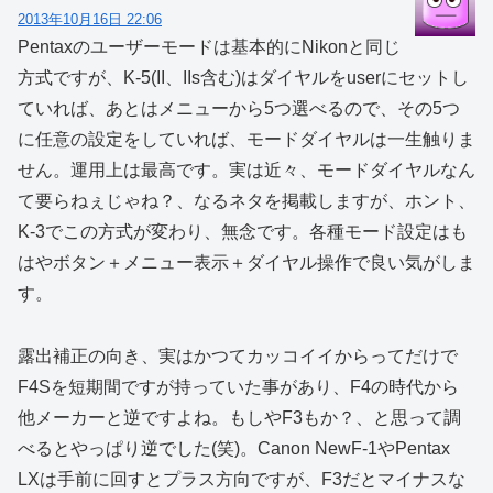
2013年10月16日 22:06
Pentaxのユーザーモードは基本的にNikonと同じ
方式ですが、K-5(II、IIs含む)はダイヤルをuserにセットし
ていれば、あとはメニューから5つ選べるので、その5つ
に任意の設定をしていれば、モードダイヤルは一生触りま
せん。運用上は最高です。実は近々、モードダイヤルなん
て要らねぇじゃね？、なるネタを掲載しますが、ホント、
K-3でこの方式が変わり、無念です。各種モード設定はも
はやボタン＋メニュー表示＋ダイヤル操作で良い気がしま
す。
露出補正の向き、実はかつてカッコイイからってだけで
F4Sを短期間ですが持っていた事があり、F4の時代から
他メーカーと逆ですよね。もしやF3もか？、と思って調
べるとやっぱり逆でした(笑)。Canon NewF-1やPentax
LXは手前に回すとプラス方向ですが、F3だとマイナスな