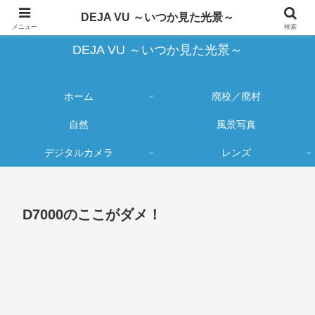
蔵出し写真の大売り出しとカメラ物欲のブログ
DEJA VU ～いつか見た光景～
メニュー
検索
DEJA VU ～いつか見た光景～
ホーム
廃校／廃村
自然
風景写真
デジタルカメラ
レンズ
D7000のここがダメ！