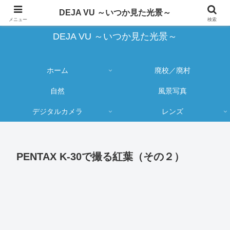
蔵出し写真の大売り出しとカメラ物欲のブログ
DEJA VU ～いつか見た光景～
メニュー
検索
DEJA VU ～いつか見た光景～
ホーム
廃校／廃村
自然
風景写真
デジタルカメラ
レンズ
PENTAX K-30で撮る紅葉（その２）