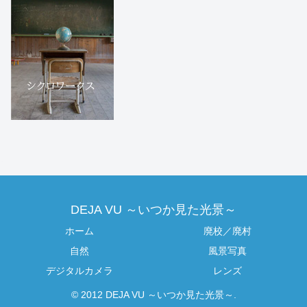
DEJA VU ～いつか見た光景～
ホーム
廃校／廃村
自然
風景写真
デジタルカメラ
レンズ
© 2012 DEJA VU ～いつか見た光景～.