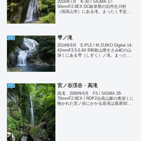
2016年7月 K-30 / SIGMA 17-
50mmF2.8EX DC岐阜県の旧丹生川村
（現高山市）にある滝。まったく予定外
だったのだが、国道158号線沿いに「銚子
滝1km」の看板が目に付いたのでちょっ
と立ち寄ってみた。別に急いでいるわ...
雫ノ滝
自然
2014年9月 E-PL5 / M.ZUIKO Digital 14-
42mmF3.5-5.6II R和歌山県すさみ町の山
深くにある雫（しずく）ノ滝。まったく
予定になかったのだが、たまたま看板を
見つけて立ち寄ってみた。道路脇から急
な坂道を下...
宮ノ谷渓谷・高滝
自然
高滝 2000年6月 F3 / SIGMA 28-
70mmF2.8EX / RDP2台高山脈の奥深くに
抱かれた宮ノ谷にかかる高滝は落差50m
以上に達し、三重県でも有数の規模を誇
る名瀑である。しかし、ここへ至るまで
の道のりは容易ではない。渓谷...