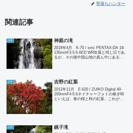
型落ちハンター
関連記事
神庭の滝
自然
2018年4月 K-70 / smc PENTAX-DA 18-
135mmF3.5-5.6ED WR吹屋と同じ日であ
るが、その後中国山地の真ん中にある勝
山へ移動した。結構遠かった。そこでま
ず一度も行ったことがない神庭（かん
ば）の滝を訪れた。...
吉野の紅葉
自然
2012年11月 E-620 / ZUIKO Digital 40-
150mmF4-5.6ネイチャーフォトの稼ぎ時
といえば、春の桜と秋の紅葉。これが年
中二大行事である。その昔、ネイチャー
をやっていた頃は11月は最も忙しい月だ
った。紅葉も標高...
銚子滝
自然