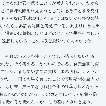
をできるだけ安く買うことしか考えられない。だから
まさに賞味期限を終えようとしているそのときを見計
てもそんなに正確に狙えるわけではないから多少の誤
円以下ならまあ許容範囲と考えている。あまりに欲を出
ら、深追いは禁物。ほどほどのところで手を打つしか
囲を逸脱している。この損失は限りなく大きかった。
？ それはカメラを使うことでしか晴らせないだろ
撮れた、そう考えるしかないのである。発売当初に買
せている。ましてやすでに賞味期限の切れたカメラだ
くのだ。一日でも早く買ったことで賞味期間を全うで
葉。もし先月買ってなければ今年の紅葉は撮れなかっ
年あるかないかだから、そのカメラにとって紅葉を撮
回を撮れるか撮れないか、この差は大きいと思う。