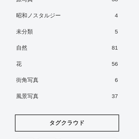
昭和ノスタルジー
4
未分類
5
自然
81
花
56
街角写真
6
風景写真
37
タグクラウド