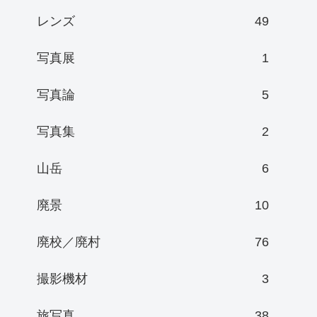
レンズ
49
写真展
1
写真論
5
写真集
2
山岳
6
廃景
10
廃校／廃村
76
撮影機材
3
旅写真
38