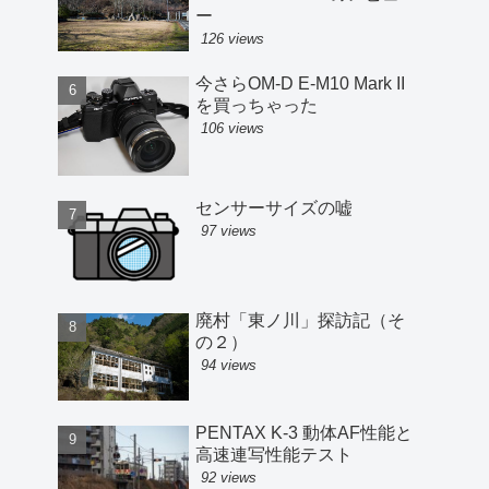
ー
126 views
今さらOM-D E-M10 Mark II
を買っちゃった
106 views
センサーサイズの嘘
97 views
廃村「東ノ川」探訪記（そ
の２）
94 views
PENTAX K-3 動体AF性能と
高速連写性能テスト
92 views