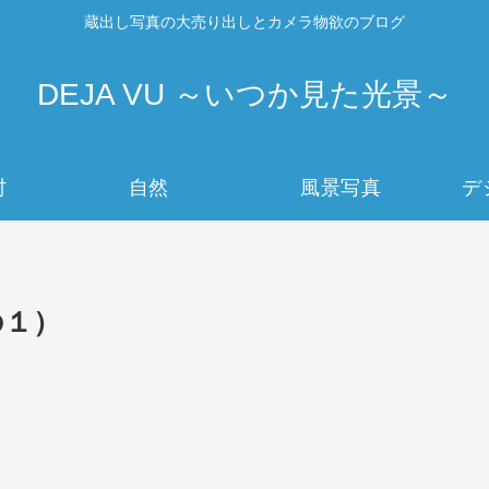
蔵出し写真の大売り出しとカメラ物欲のブログ
DEJA VU ～いつか見た光景～
村
自然
風景写真
デ
の１）