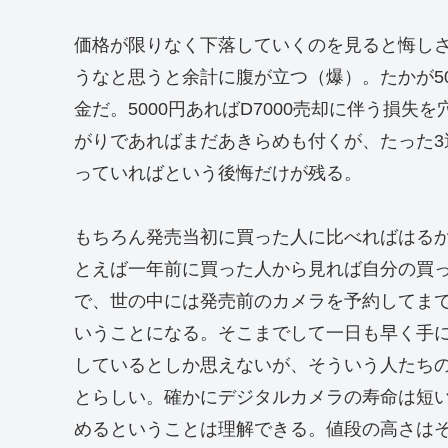
価格が限りなく下落していくのを見ると悔し
うなと思うと余計に腹が立つ（爆）。たかが50
金だ。5000円あればD7000売却に伴う損
がりであればまだあきらめも付くが、たった
っていればという後悔だけが残る。
もちろん発売当初に買った人に比べればはる
とえば一年前に買った人から見れば自分の買
で、世の中には発売前のカメラを予約してま
いうことになる。そこまでして一日も早く手
しているとしか思えないが、そういう人たち
とらしい。確かにデジタルカメラの寿命は短
めるということは理解できる。値段の高さは