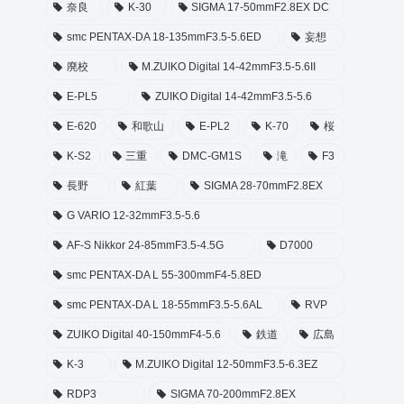
奈良
K-30
SIGMA 17-50mmF2.8EX DC
smc PENTAX-DA 18-135mmF3.5-5.6ED
妄想
廃校
M.ZUIKO Digital 14-42mmF3.5-5.6II
E-PL5
ZUIKO Digital 14-42mmF3.5-5.6
E-620
和歌山
E-PL2
K-70
桜
K-S2
三重
DMC-GM1S
滝
F3
長野
紅葉
SIGMA 28-70mmF2.8EX
G VARIO 12-32mmF3.5-5.6
AF-S Nikkor 24-85mmF3.5-4.5G
D7000
smc PENTAX-DA L 55-300mmF4-5.8ED
smc PENTAX-DA L 18-55mmF3.5-5.6AL
RVP
ZUIKO Digital 40-150mmF4-5.6
鉄道
広島
K-3
M.ZUIKO Digital 12-50mmF3.5-6.3EZ
RDP3
SIGMA 70-200mmF2.8EX