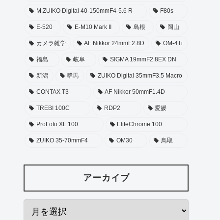
M.ZUIKO Digital 40-150mmF4-5.6 R
F80s
E-520
E-M10 Mark II
島根
岡山
カメラ雑学
AF Nikkor 24mmF2.8D
OM-4Ti
福島
岐阜
SIGMA 19mmF2.8EX DN
新潟
群馬
ZUIKO Digital 35mmF3.5 Macro
CONTAX T3
AF Nikkor 50mmF1.4D
TREBI 100C
RDP2
愛媛
ProFoto XL 100
EliteChrome 100
ZUIKO 35-70mmF4
OM30
鳥取
アーカイブ